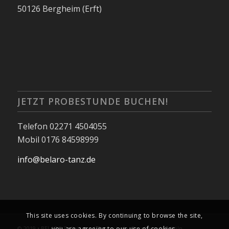
50126 Bergheim (Erft)
JETZT PROBESTUNDE BUCHEN!
Telefon 02271 4504055
Mobil 0176 84598999
info@belaro-tanz.de
This site uses cookies. By continuing to browse the site,
© 2019 • BELARO Ballett- und Tanzschule, Bergheim bei Köln
you are agreeing to our use of cookies.