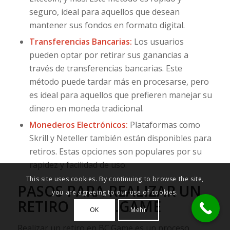
seguro, ideal para aquellos que desean
mantener sus fondos en formato digital.
Transferencias Bancarias:
Los usuarios
pueden optar por retirar sus ganancias a
través de transferencias bancarias. Este
método puede tardar más en procesarse, pero
es ideal para aquellos que prefieren manejar su
dinero en moneda tradicional.
Monederos Electrónicos:
Plataformas como
Skrill y Neteller también están disponibles para
retiros. Estas opciones son populares por su
rapidez y facilidad de uso.
This site uses cookies. By continuing to browse the site,
PASOS PARA REALIZAR UN
you are agreeing to our use of cookies.
RETIRO EN BC.GAME
OK
Mehr
Realizar un retiro en BC.Game es un proceso