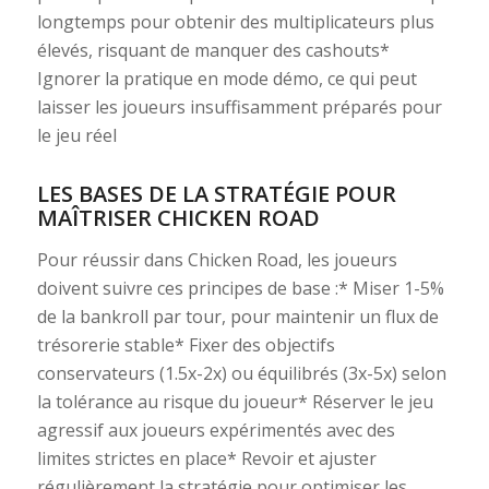
longtemps pour obtenir des multiplicateurs plus
élevés, risquant de manquer des cashouts*
Ignorer la pratique en mode démo, ce qui peut
laisser les joueurs insuffisamment préparés pour
le jeu réel
LES BASES DE LA STRATÉGIE POUR
MAÎTRISER CHICKEN ROAD
Pour réussir dans Chicken Road, les joueurs
doivent suivre ces principes de base :* Miser 1-5%
de la bankroll par tour, pour maintenir un flux de
trésorerie stable* Fixer des objectifs
conservateurs (1.5x-2x) ou équilibrés (3x-5x) selon
la tolérance au risque du joueur* Réserver le jeu
agressif aux joueurs expérimentés avec des
limites strictes en place* Revoir et ajuster
régulièrement la stratégie pour optimiser les