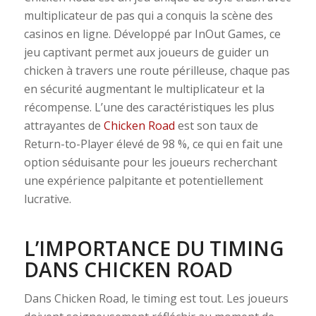
multiplicateur de pas qui a conquis la scène des
casinos en ligne. Développé par InOut Games, ce
jeu captivant permet aux joueurs de guider un
chicken à travers une route périlleuse, chaque pas
en sécurité augmentant le multiplicateur et la
récompense. L’une des caractéristiques les plus
attrayantes de
Chicken Road
est son taux de
Return-to-Player élevé de 98 %, ce qui en fait une
option séduisante pour les joueurs recherchant
une expérience palpitante et potentiellement
lucrative.
L’IMPORTANCE DU TIMING
DANS CHICKEN ROAD
Dans Chicken Road, le timing est tout. Les joueurs