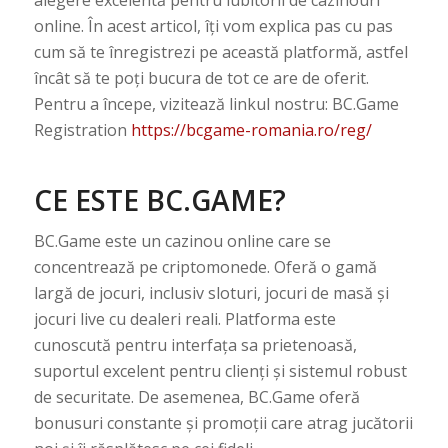
online. În acest articol, îți vom explica pas cu pas
cum să te înregistrezi pe această platformă, astfel
încât să te poți bucura de tot ce are de oferit.
Pentru a începe, vizitează linkul nostru: BC.Game
Registration
https://bcgame-romania.ro/reg/
CE ESTE BC.GAME?
BC.Game este un cazinou online care se
concentrează pe criptomonede. Oferă o gamă
largă de jocuri, inclusiv sloturi, jocuri de masă și
jocuri live cu dealeri reali. Platforma este
cunoscută pentru interfața sa prietenoasă,
suportul excelent pentru clienți și sistemul robust
de securitate. De asemenea, BC.Game oferă
bonusuri constante și promoții care atrag jucătorii