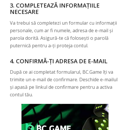
3. COMPLETEAZĂ INFORMAȚIILE
NECESARE
Va trebui să completezi un formular cu informații
personale, cum ar fi numele, adresa de e-mail și
parola dorită. Asigură-te că folosești o parolă
puternică pentru a-ți proteja contul.
4. CONFIRMĂ-ȚI ADRESA DE E-MAIL
După ce ai completat formularul, BC.Game îți va
trimite un e-mail de confirmare. Deschide e-mailul
și apasă pe linkul de confirmare pentru a activa
contul tău.