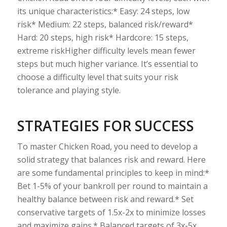
its unique characteristics:* Easy: 24 steps, low
risk* Medium: 22 steps, balanced risk/reward*
Hard: 20 steps, high risk* Hardcore: 15 steps,
extreme riskHigher difficulty levels mean fewer
steps but much higher variance. It’s essential to
choose a difficulty level that suits your risk
tolerance and playing style.
STRATEGIES FOR SUCCESS
To master Chicken Road, you need to develop a
solid strategy that balances risk and reward. Here
are some fundamental principles to keep in mind:*
Bet 1-5% of your bankroll per round to maintain a
healthy balance between risk and reward.* Set
conservative targets of 1.5x-2x to minimize losses
and maximize gains.* Balanced targets of 3x-5x