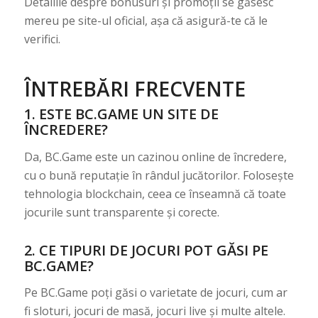
Detaliile despre bonusuri și promoții se găsesc
mereu pe site-ul oficial, așa că asigură-te că le
verifici.
ÎNTREBĂRI FRECVENTE
1. ESTE BC.GAME UN SITE DE
ÎNCREDERE?
Da, BC.Game este un cazinou online de încredere,
cu o bună reputație în rândul jucătorilor. Folosește
tehnologia blockchain, ceea ce înseamnă că toate
jocurile sunt transparente și corecte.
2. CE TIPURI DE JOCURI POT GĂSI PE
BC.GAME?
Pe BC.Game poți găsi o varietate de jocuri, cum ar
fi sloturi, jocuri de masă, jocuri live și multe altele.