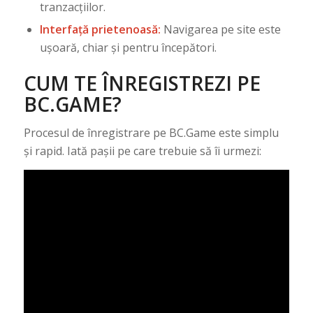
tranzacțiilor.
Interfață prietenoasă:
Navigarea pe site este
ușoară, chiar și pentru începători.
CUM TE ÎNREGISTREZI PE
BC.GAME?
Procesul de înregistrare pe BC.Game este simplu
și rapid. Iată pașii pe care trebuie să îi urmezi: