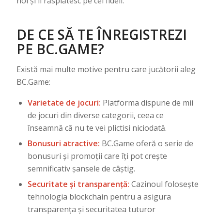
noi și îi răsplătesc pe cei fideli.
DE CE SĂ TE ÎNREGISTREZI
PE BC.GAME?
Există mai multe motive pentru care jucătorii aleg
BC.Game:
Varietate de jocuri:
Platforma dispune de mii
de jocuri din diverse categorii, ceea ce
înseamnă că nu te vei plictisi niciodată.
Bonusuri atractive:
BC.Game oferă o serie de
bonusuri și promoții care îți pot crește
semnificativ șansele de câștig.
Securitate și transparență:
Cazinoul folosește
tehnologia blockchain pentru a asigura
transparența și securitatea tuturor