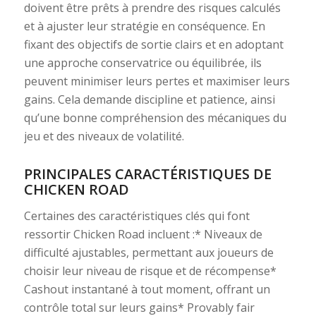
doivent être prêts à prendre des risques calculés
et à ajuster leur stratégie en conséquence. En
fixant des objectifs de sortie clairs et en adoptant
une approche conservatrice ou équilibrée, ils
peuvent minimiser leurs pertes et maximiser leurs
gains. Cela demande discipline et patience, ainsi
qu’une bonne compréhension des mécaniques du
jeu et des niveaux de volatilité.
PRINCIPALES CARACTÉRISTIQUES DE
CHICKEN ROAD
Certaines des caractéristiques clés qui font
ressortir Chicken Road incluent :* Niveaux de
difficulté ajustables, permettant aux joueurs de
choisir leur niveau de risque et de récompense*
Cashout instantané à tout moment, offrant un
contrôle total sur leurs gains* Provably fair