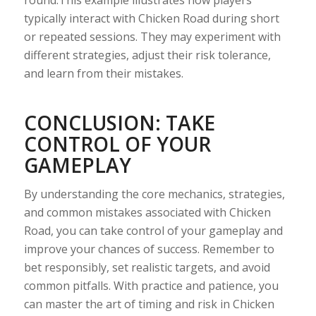
typically interact with Chicken Road during short
or repeated sessions. They may experiment with
different strategies, adjust their risk tolerance,
and learn from their mistakes.
CONCLUSION: TAKE
CONTROL OF YOUR
GAMEPLAY
By understanding the core mechanics, strategies,
and common mistakes associated with Chicken
Road, you can take control of your gameplay and
improve your chances of success. Remember to
bet responsibly, set realistic targets, and avoid
common pitfalls. With practice and patience, you
can master the art of timing and risk in Chicken