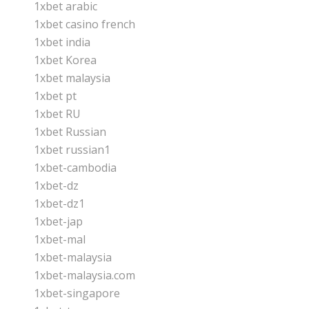
1xbet arabic
1xbet casino french
1xbet india
1xbet Korea
1xbet malaysia
1xbet pt
1xbet RU
1xbet Russian
1xbet russian1
1xbet-cambodia
1xbet-dz
1xbet-dz1
1xbet-jap
1xbet-mal
1xbet-malaysia
1xbet-malaysia.com
1xbet-singapore