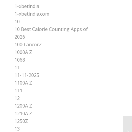
1-xbetindia
1-xbetindia.com
10
10 Best Calorie Counting Apps of
2026
1000 ancorZ
1000A Z
1068
11
11-11-2025
1100A Z
111
12
1200A Z
1210A Z
1250Z
13
Fo