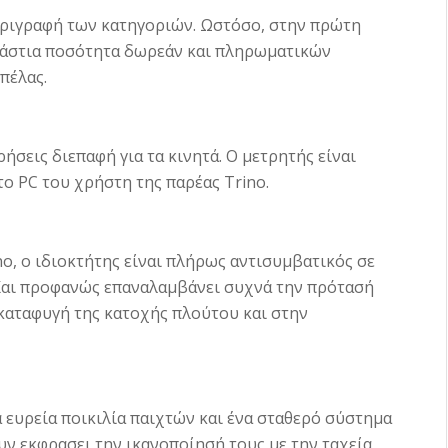
περιγραφή των κατηγοριών. Ωστόσο, στην πρώτη
ράστια ποσότητα δωρεάν και πληρωματικών
πέλας.
ήσεις διεπαφή για τα κινητά. Ο μετρητής είναι
το PC του χρήστη της παρέας Trino.
o, ο ιδιοκτήτης είναι πλήρως αντισυμβατικός σε
Και προφανώς επαναλαμβάνει συχνά την πρότασή
 καταφυγή της κατοχής πλούτου και στην
 ευρεία ποικιλία παιχτών και ένα σταθερό σύστημα
υν εκφρασει την ικανοποίησή τους με την ταχεία