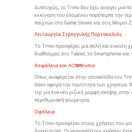
Δυστυχώς, το Trino δεν έχει ανοίγει μια 
εκκίνηση του επομένου παρέπεμπε την τε
παιχτών στα Game Shows και στις Μομοί-Σ
Λειτουργία Στρογγυλής Πορτοκαλιάς
Το Trino προσφέρει μια απλή και ευκολη χρ
διαθέσιμος στο Tablet, το Smartphone και 
Ασφάλεια και Λाइसένσιο
Όπως αναφέρεται στην ιστοσελίδα του Trin
όσον αφορά την ταυτότητα των χρηστών. 
της για ένα νέα ριζική μορφή σκέψης στην
περιθωριακή γεωμετρία.
Οφέλεια
Το Trino προσφέρει στους χρήστες του μια
διαχείρισης. Οι περισσότεροι χρήστες έχο