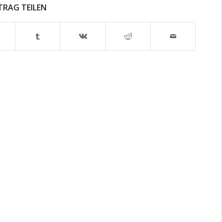
TRAG TEILEN