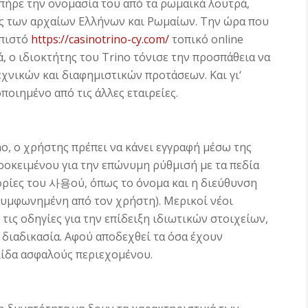
αι πήρε την ονομασία του από τα ρωμαϊκά λουτρά,
ης των αρχαίων Ελλήνων και Ρωμαίων. Την ώρα που
 πιστό
https://casinotrino-cy.com/
τοπικό online
, ο ιδιοκτήτης του Trino τόνισε την προσπάθεια να
χνικών και διαφημιστικών προτάσεων. Και γι‘
ποιημένο από τις άλλες εταιρείες.
no, ο χρήστης πρέπει να κάνει εγγραφή μέσω της
ροκειμένου για την επώνυμη ρύθμισή με τα πεδία
ρίες του 사용ού, όπως το όνομα και η διεύθυνση
συμφωνημένη από τον χρήστη). Μερικοί νέοι
τις οδηγίες για την επίδειξη ιδιωτικών στοιχείων,
η διαδικασία. Αφού αποδεχθεί τα όσα έχουν
λίδα ασφαλούς περιεχομένου.