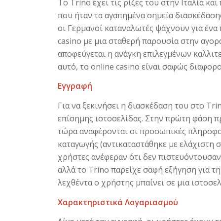
Το Trino έχει τις ρίζες του στην Ιταλία κ
που ήταν τα αγαπημένα σημεία διασκέδασ
οι Γερμανοί καταναλωτές ψάχνουν για ένα
casino με μια σταθερή παρουσία στην αγορά
αποφεύγεται η ανάγκη επιλεγμένων καλλιτε
αυτό, το online casino είναι σαφώς διαφορο
Εγγραφή
Για να ξεκινήσει η διασκέδαση του στο Tri
επίσημης ιστοσελίδας. Στην πρώτη φάση π
τώρα αναφέρονται οι προσωπικές πληροφο
καταγωγής (αντικαταστάθηκε με ελάχιστη 
χρήστες ανέφεραν ότι δεν πιστευόντουσαν 
αλλά το Trino παρείχε σαφή εξήγηση για τ
λεχθέντα ο χρήστης μπαίνει σε μια ιστοσε
Χαρακτηριστικά Λογαριασμού