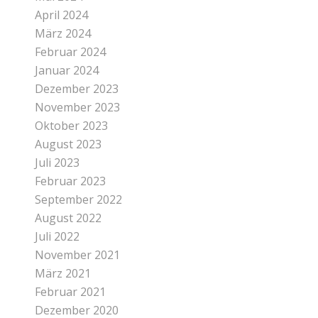
April 2024
März 2024
Februar 2024
Januar 2024
Dezember 2023
November 2023
Oktober 2023
August 2023
Juli 2023
Februar 2023
September 2022
August 2022
Juli 2022
November 2021
März 2021
Februar 2021
Dezember 2020