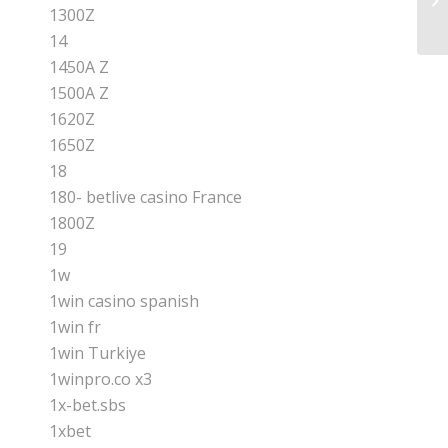
1300Z
14
1450A Z
1500A Z
1620Z
1650Z
18
180- betlive casino France
1800Z
19
1w
1win casino spanish
1win fr
1win Turkiye
1winpro.co x3
1x-bet.sbs
1xbet