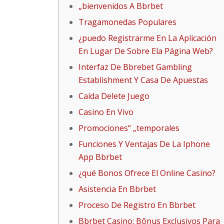
„bienvenidos A Bbrbet
Tragamonedas Populares
¿puedo Registrarme En La Aplicación
En Lugar De Sobre Ela Página Web?
Interfaz De Bbrebet Gambling
Establishment Y Casa De Apuestas
Caída Delete Juego
Casino En Vivo
Promociones“ „temporales
Funciones Y Ventajas De La Iphone
App Bbrbet
¿qué Bonos Ofrece El Online Casino?
Asistencia En Bbrbet
Proceso De Registro En Bbrbet
Bbrbet Casino: Bônus Exclusivos Para