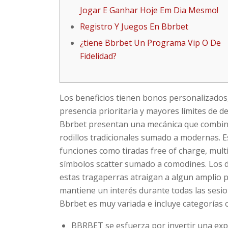
Jogar E Ganhar Hoje Em Dia Mesmo!
Registro Y Juegos En Bbrbet
¿tiene Bbrbet Un Programa Vip O De
Fidelidad?
Los beneficios tienen bonos personalizados
presencia prioritaria y mayores límites de 
Bbrbet presentan una mecánica que combina
rodillos tradicionales sumado a modernas. E
funciones como tiradas free of charge, multi
símbolos scatter sumado a comodines. Los di
estas tragaperras atraigan a algun amplio p
mantiene un interés durante todas las sesion
Bbrbet es muy variada e incluye categorías 
BBRBET se esfuerza por invertir una expe