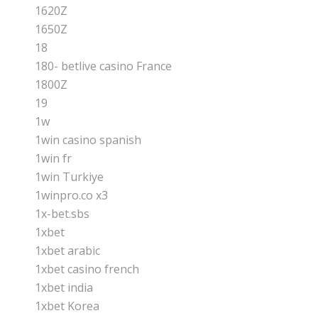
1620Z
1650Z
18
180- betlive casino France
1800Z
19
1w
1win casino spanish
1win fr
1win Turkiye
1winpro.co x3
1x-bet.sbs
1xbet
1xbet arabic
1xbet casino french
1xbet india
1xbet Korea