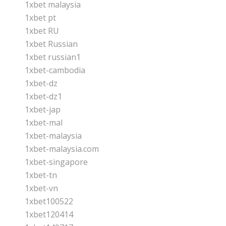
1xbet malaysia
1xbet pt
1xbet RU
1xbet Russian
1xbet russian1
1xbet-cambodia
1xbet-dz
1xbet-dz1
1xbet-jap
1xbet-mal
1xbet-malaysia
1xbet-malaysia.com
1xbet-singapore
1xbet-tn
1xbet-vn
1xbet100522
1xbet120414