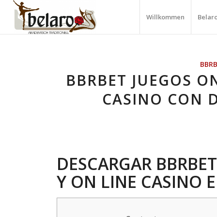
Willkommen
Belar
BBR
BBRBET JUEGOS ON
CASINO CON D
DESCARGAR BBRBET
Y ON LINE CASINO 