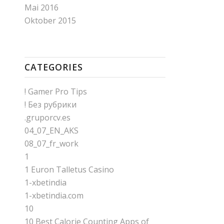
Mai 2016
Oktober 2015
CATEGORIES
! Gamer Pro Tips
! Без рубрики
.gruporcv.es
04_07_EN_AKS
08_07_fr_work
1
1 Euron Talletus Casino
1-xbetindia
1-xbetindia.com
10
10 Best Calorie Counting Apps of