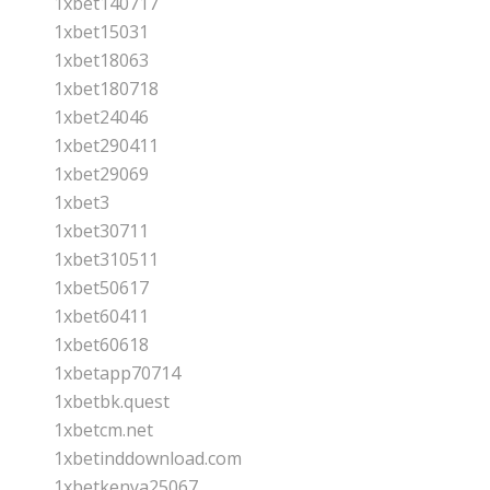
1xbet140717
1xbet15031
1xbet18063
1xbet180718
1xbet24046
1xbet290411
1xbet29069
1xbet3
1xbet30711
1xbet310511
1xbet50617
1xbet60411
1xbet60618
1xbetapp70714
1xbetbk.quest
1xbetcm.net
1xbetinddownload.com
1xbetkenya25067