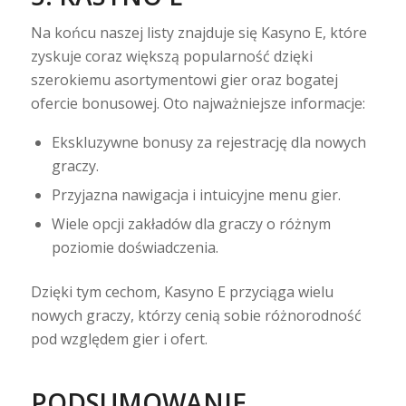
Na końcu naszej listy znajduje się Kasyno E, które
zyskuje coraz większą popularność dzięki
szerokiemu asortymentowi gier oraz bogatej
ofercie bonusowej. Oto najważniejsze informacje:
Ekskluzywne bonusy za rejestrację dla nowych
graczy.
Przyjazna nawigacja i intuicyjne menu gier.
Wiele opcji zakładów dla graczy o różnym
poziomie doświadczenia.
Dzięki tym cechom, Kasyno E przyciąga wielu
nowych graczy, którzy cenią sobie różnorodność
pod względem gier i ofert.
PODSUMOWANIE