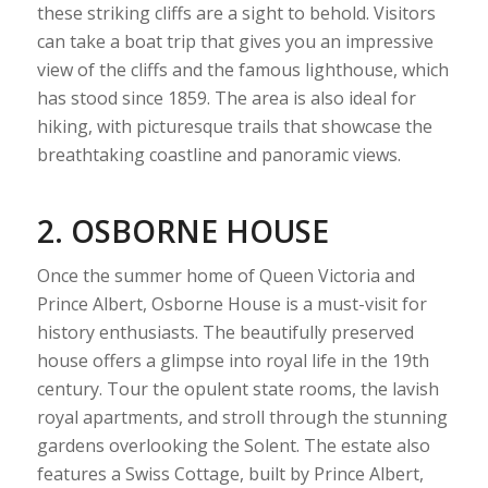
these striking cliffs are a sight to behold. Visitors
can take a boat trip that gives you an impressive
view of the cliffs and the famous lighthouse, which
has stood since 1859. The area is also ideal for
hiking, with picturesque trails that showcase the
breathtaking coastline and panoramic views.
2. OSBORNE HOUSE
Once the summer home of Queen Victoria and
Prince Albert, Osborne House is a must-visit for
history enthusiasts. The beautifully preserved
house offers a glimpse into royal life in the 19th
century. Tour the opulent state rooms, the lavish
royal apartments, and stroll through the stunning
gardens overlooking the Solent. The estate also
features a Swiss Cottage, built by Prince Albert,