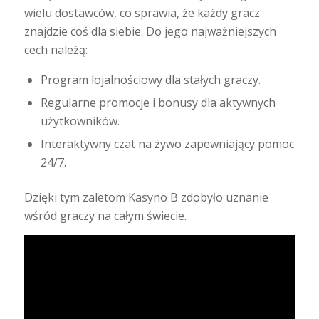
wielu dostawców, co sprawia, że każdy gracz
znajdzie coś dla siebie. Do jego najważniejszych
cech należą:
Program lojalnościowy dla stałych graczy.
Regularne promocje i bonusy dla aktywnych
użytkowników.
Interaktywny czat na żywo zapewniający pomoc
24/7.
Dzięki tym zaletom Kasyno B zdobyło uznanie
wśród graczy na całym świecie.