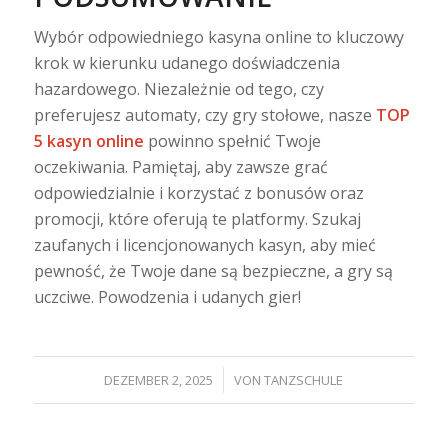
Wybór odpowiedniego kasyna online to kluczowy
krok w kierunku udanego doświadczenia
hazardowego. Niezależnie od tego, czy
preferujesz automaty, czy gry stołowe, nasze
TOP
5 kasyn online
powinno spełnić Twoje
oczekiwania. Pamiętaj, aby zawsze grać
odpowiedzialnie i korzystać z bonusów oraz
promocji, które oferują te platformy. Szukaj
zaufanych i licencjonowanych kasyn, aby mieć
pewność, że Twoje dane są bezpieczne, a gry są
uczciwe. Powodzenia i udanych gier!
/
DEZEMBER 2, 2025
VON
TANZSCHULE