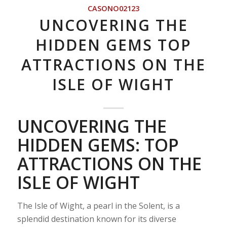
CASONO02123
UNCOVERING THE
HIDDEN GEMS TOP
ATTRACTIONS ON THE
ISLE OF WIGHT
UNCOVERING THE
HIDDEN GEMS: TOP
ATTRACTIONS ON THE
ISLE OF WIGHT
The Isle of Wight, a pearl in the Solent, is a
splendid destination known for its diverse