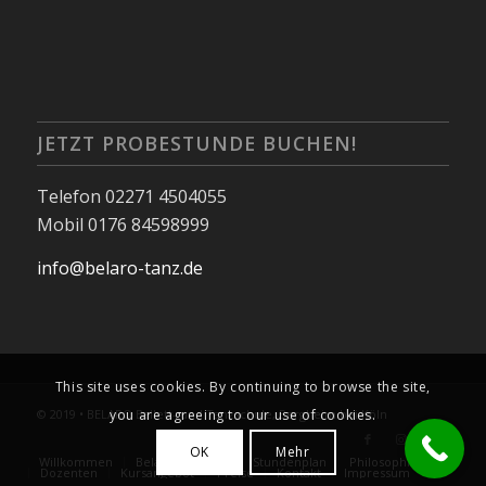
JETZT PROBESTUNDE BUCHEN!
Telefon 02271 4504055
Mobil 0176 84598999
info@belaro-tanz.de
This site uses cookies. By continuing to browse the site,
© 2019 • BELARO Ballett- und Tanzschule, Bergheim bei Köln
you are agreeing to our use of cookies.
OK
Mehr
Willkommen
Belaro Kalender
Stundenplan
Philosophie
Dozenten
Kursangebot
Preise
Kontakt
Impressum