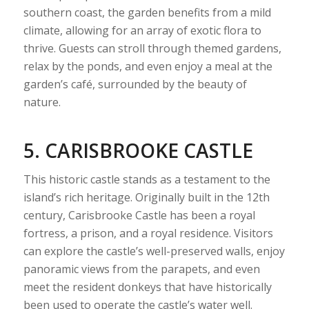
southern coast, the garden benefits from a mild
climate, allowing for an array of exotic flora to
thrive. Guests can stroll through themed gardens,
relax by the ponds, and even enjoy a meal at the
garden’s café, surrounded by the beauty of
nature.
5. CARISBROOKE CASTLE
This historic castle stands as a testament to the
island’s rich heritage. Originally built in the 12th
century, Carisbrooke Castle has been a royal
fortress, a prison, and a royal residence. Visitors
can explore the castle’s well-preserved walls, enjoy
panoramic views from the parapets, and even
meet the resident donkeys that have historically
been used to operate the castle’s water well.