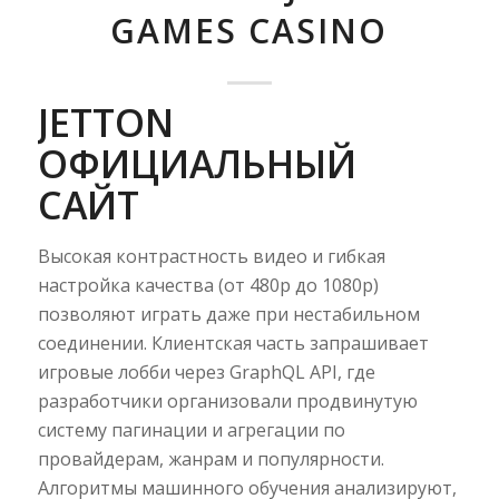
GAMES CASINO
JETTON
ОФИЦИАЛЬНЫЙ
САЙТ
Высокая контрастность видео и гибкая
настройка качества (от 480p до 1080p)
позволяют играть даже при нестабильном
соединении. Клиентская часть запрашивает
игровые лобби через GraphQL API, где
разработчики организовали продвинутую
систему пагинации и агрегации по
провайдерам, жанрам и популярности.
Алгоритмы машинного обучения анализируют,