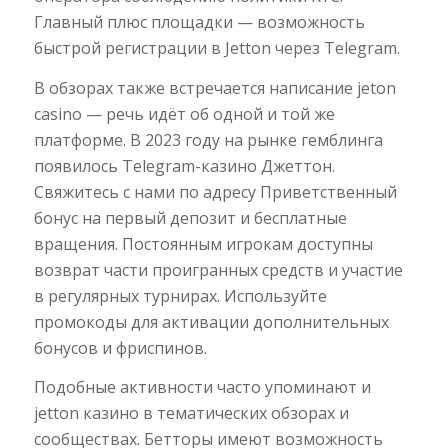
Главный плюс площадки — возможность
быстрой регистрации в Jetton через Telegram.
В обзорах также встречается написание jeton
casino — речь идёт об одной и той же
платформе. В 2023 году на рынке гемблинга
появилось Telegram-казино Джеттон.
Свяжитесь с нами по адресу Приветственный
бонус на первый депозит и бесплатные
вращения. Постоянным игрокам доступны
возврат части проигранных средств и участие
в регулярных турнирах. Используйте
промокоды для активации дополнительных
бонусов и фриспинов.
Подобные активности часто упоминают и
jetton казино в тематических обзорах и
сообществах. Бетторы имеют возможность