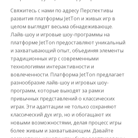
Свяжитесь с нами по адресу Перспективы
развития платформы JetTon и живых игр в
целом выглядят весьма обнадеживающе.
Лайв-шоу и игровые шоу-программы на
платформе JetTon предоставляют уникальный
и захватывающий опыт, объединяя элементы
традиционных игр с современными
технологиями интерактивности и
вовлеченности. Платформа JetTon предлагает
разнообразие лайв-шоу и игровых шоу-
программ, которые выходят за рамки
привычных представлений о классических
играх. Эти адаптации не только сохраняют
классический дух игр, но и обогащают их
новыми возможностями, делая процесс игры
более живым и захватывающим. Давайте