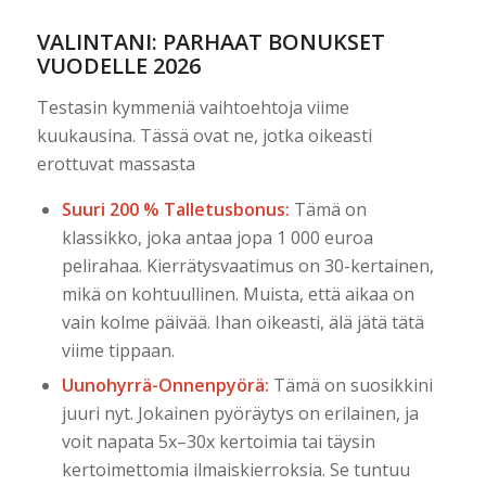
VALINTANI: PARHAAT BONUKSET
VUODELLE 2026
Testasin kymmeniä vaihtoehtoja viime
kuukausina. Tässä ovat ne, jotka oikeasti
erottuvat massasta
Suuri 200 % Talletusbonus:
Tämä on
klassikko, joka antaa jopa 1 000 euroa
pelirahaa. Kierrätysvaatimus on 30-kertainen,
mikä on kohtuullinen. Muista, että aikaa on
vain kolme päivää. Ihan oikeasti, älä jätä tätä
viime tippaan.
Uunohyrrä-Onnenpyörä:
Tämä on suosikkini
juuri nyt. Jokainen pyöräytys on erilainen, ja
voit napata 5x–30x kertoimia tai täysin
kertoimettomia ilmaiskierroksia. Se tuntuu