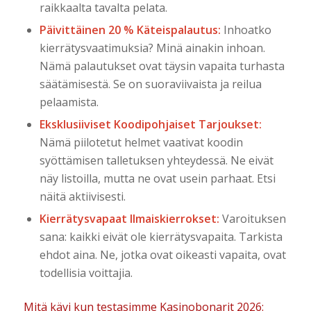
raikkaalta tavalta pelata.
Päivittäinen 20 % Käteispalautus:
Inhoatko
kierrätysvaatimuksia? Minä ainakin inhoan.
Nämä palautukset ovat täysin vapaita turhasta
säätämisestä. Se on suoraviivaista ja reilua
pelaamista.
Eksklusiiviset Koodipohjaiset Tarjoukset:
Nämä piilotetut helmet vaativat koodin
syöttämisen talletuksen yhteydessä. Ne eivät
näy listoilla, mutta ne ovat usein parhaat. Etsi
näitä aktiivisesti.
Kierrätysvapaat Ilmaiskierrokset:
Varoituksen
sana: kaikki eivät ole kierrätysvapaita. Tarkista
ehdot aina. Ne, jotka ovat oikeasti vapaita, ovat
todellisia voittajia.
Mitä kävi kun testasimme Kasinobonarit 2026: