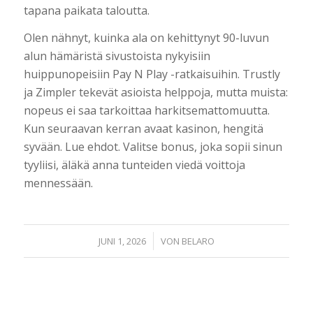
tapana paikata taloutta.
Olen nähnyt, kuinka ala on kehittynyt 90-luvun
alun hämäristä sivustoista nykyisiin
huippunopeisiin Pay N Play -ratkaisuihin. Trustly
ja Zimpler tekevät asioista helppoja, mutta muista:
nopeus ei saa tarkoittaa harkitsemattomuutta.
Kun seuraavan kerran avaat kasinon, hengitä
syvään. Lue ehdot. Valitse bonus, joka sopii sinun
tyyliisi, äläkä anna tunteiden viedä voittoja
mennessään.
/
JUNI 1, 2026
VON
BELARO