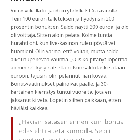
Viime viikolla kirjauduin yhdelle ETA-kasinolle.
Tein 100 euron talletuksen ja hyödynsin 200
prosentin bonuksen. Saldo näytti 300 euroa, ja olo
oli voittaja. Sitten aloin pelata. Kolme tuntia
hurahti ohi, kun live-kasinon rulettipöytä vei
huomioni. Olin varma, että voitan, mutta saldo
alkoi hupenevaa vauhtia. „Olisiko pitänyt lopettaa
aiemmin?“ kysyin itseltäni. Kun saldo laski sataan
euroon, tajusin: olin pelannut liian kovaa.
Bonusvaatimukset painoivat päälle, ja 30-
kertainen kierrätys tuntui vuorelta, jota en
jaksanut kiivetä. Lopetin siihen paikkaan, etten
häviäisi kaikkea.
„Hävisin satasen ennen kuin bonus
edes ehti aueta kunnolla. Se oli
oppitunti malttia vaativasta