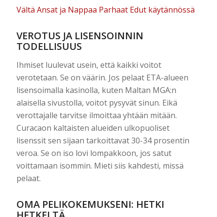
Vältä Ansat ja Nappaa Parhaat Edut käytännössä
VEROTUS JA LISENSOINNIN
TODELLISUUS
Ihmiset luulevat usein, että kaikki voitot
verotetaan. Se on väärin. Jos pelaat ETA-alueen
lisensoimalla kasinolla, kuten Maltan MGA:n
alaisella sivustolla, voitot pysyvät sinun. Eikä
verottajalle tarvitse ilmoittaa yhtään mitään.
Curacaon kaltaisten alueiden ulkopuoliset
lisenssit sen sijaan tarkoittavat 30-34 prosentin
veroa. Se on iso lovi lompakkoon, jos satut
voittamaan isommin. Mieti siis kahdesti, missä
pelaat.
OMA PELIKOKEMUKSENI: HETKI
HETKELTÄ