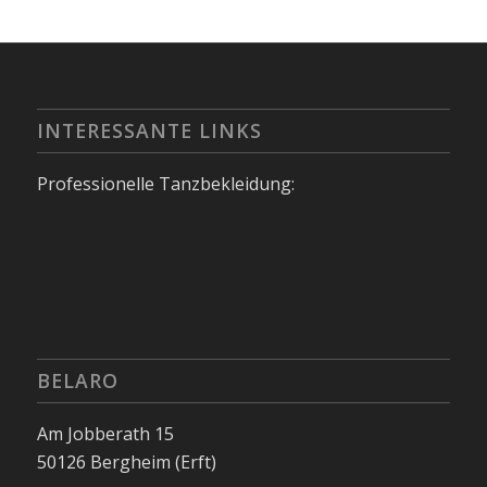
INTERESSANTE LINKS
Professionelle Tanzbekleidung:
BELARO
Am Jobberath 15
50126 Bergheim (Erft)