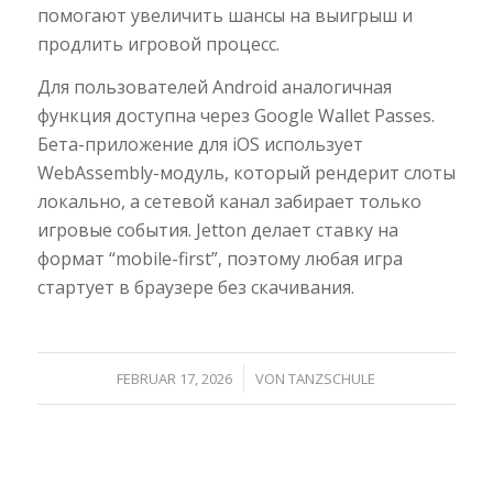
помогают увеличить шансы на выигрыш и
продлить игровой процесс.
Для пользователей Android аналогичная
функция доступна через Google Wallet Passes.
Бета-приложение для iOS использует
WebAssembly-модуль, который рендерит слоты
локально, а сетевой канал забирает только
игровые события. Jetton делает ставку на
формат “mobile-first”, поэтому любая игра
стартует в браузере без скачивания.
/
FEBRUAR 17, 2026
VON
TANZSCHULE