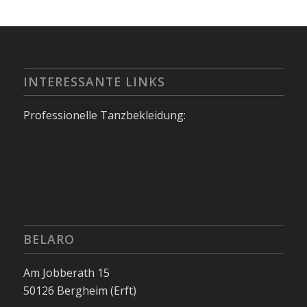
INTERESSANTE LINKS
Professionelle Tanzbekleidung:
BELARO
Am Jobberath 15
50126 Bergheim (Erft)