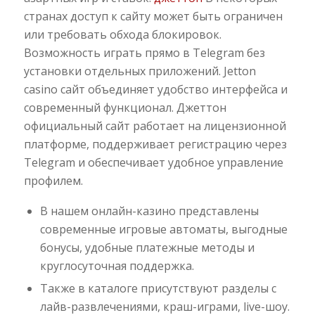
странах доступ к сайту может быть ограничен
или требовать обхода блокировок.
Возможность играть прямо в Telegram без
установки отдельных приложений. Jetton
casino сайт объединяет удобство интерфейса и
современный функционал. Джеттон
официальный сайт работает на лицензионной
платформе, поддерживает регистрацию через
Telegram и обеспечивает удобное управление
профилем.
В нашем онлайн-казино представлены
современные игровые автоматы, выгодные
бонусы, удобные платежные методы и
круглосуточная поддержка.
Также в каталоге присутствуют разделы с
лайв-развлечениями, краш-играми, live-шоу.