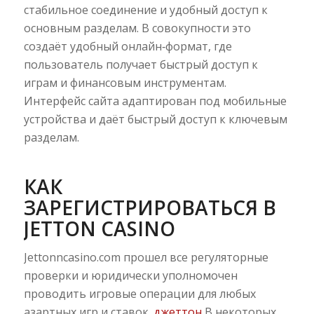
стабильное соединение и удобный доступ к
основным разделам. В совокупности это
создаёт удобный онлайн‑формат, где
пользователь получает быстрый доступ к
играм и финансовым инструментам.
Интерфейс сайта адаптирован под мобильные
устройства и даёт быстрый доступ к ключевым
разделам.
КАК
ЗАРЕГИСТРИРОВАТЬСЯ В
JETTON CASINO
Jettonncasino.com прошел все регуляторные
проверки и юридически уполномочен
проводить игровые операции для любых
азартных игр и ставок.
джеттон
В некоторых