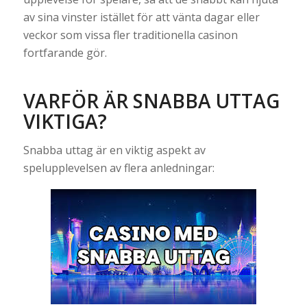
av sina vinster istället för att vänta dagar eller
veckor som vissa fler traditionella casinon
fortfarande gör.
VARFÖR ÄR SNABBA UTTAG
VIKTIGA?
Snabba uttag är en viktig aspekt av
spelupplevelsen av flera anledningar: