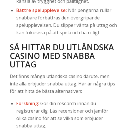
känsla av trygghet och pålitlighet.
Bättre spelupplevelse:
När pengarna rullar
snabbare förbättras den övergripande
spelupplevelsen. Du slipper vänta på uttag och
kan fokusera på att spela och ha roligt.
SÅ HITTAR DU UTLÄNDSKA
CASINO MED SNABBA
UTTAG
Det finns många utländska casino därute, men
inte alla erbjuder snabba uttag. Här är några tips
för att hitta de bästa alternativen:
Forskning:
Gör din research innan du
registrerar dig. Läs recensioner och jämför
olika casino för att se vilka som erbjuder
snabba uttag.