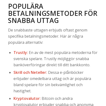
POPULÄRA
BETALNINGSMETODER FÖR
SNABBA UTTAG
De snabbaste uttagen erbjuds oftast genom
specifika betalningsmetoder. Här är några
populära alternativ:
Trustly:
En av de mest populära metoderna för
svenska spelare. Trustly möjliggör snabba
banköverföringar direkt till ditt bankkonto.
Skrill och Neteller:
Dessa e-plånböcker
erbjuder omedelbara uttag och är populära
bland spelare för sin bekvämlighet och
hastighet.
Kryptovalutor:
Bitcoin och andra
kryptovalutor erbjuder snabba och anonyma