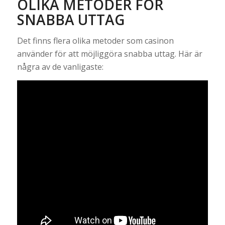
OLIKA METODER FÖR
SNABBA UTTAG
Det finns flera olika metoder som casinon
använder för att möjliggöra snabba uttag. Här är
några av de vanligaste: