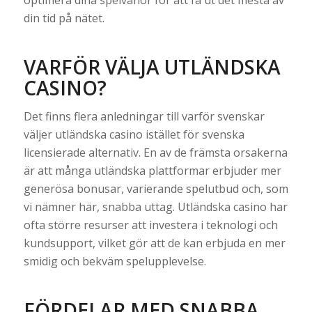
din tid på nätet.
VARFÖR VÄLJA UTLÄNDSKA
CASINO?
Det finns flera anledningar till varför svenskar
väljer utländska casino istället för svenska
licensierade alternativ. En av de främsta orsakerna
är att många utländska plattformar erbjuder mer
generösa bonusar, varierande spelutbud och, som
vi nämner här, snabba uttag. Utländska casino har
ofta större resurser att investera i teknologi och
kundsupport, vilket gör att de kan erbjuda en mer
smidig och bekväm spelupplevelse.
FÖRDELAR MED SNABBA