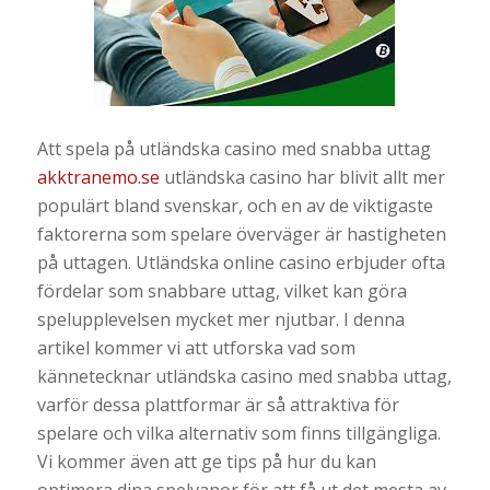
Att spela på utländska casino med snabba uttag
akktranemo.se
utländska casino har blivit allt mer
populärt bland svenskar, och en av de viktigaste
faktorerna som spelare överväger är hastigheten
på uttagen. Utländska online casino erbjuder ofta
fördelar som snabbare uttag, vilket kan göra
spelupplevelsen mycket mer njutbar. I denna
artikel kommer vi att utforska vad som
kännetecknar utländska casino med snabba uttag,
varför dessa plattformar är så attraktiva för
spelare och vilka alternativ som finns tillgängliga.
Vi kommer även att ge tips på hur du kan
optimera dina spelvanor för att få ut det mesta av