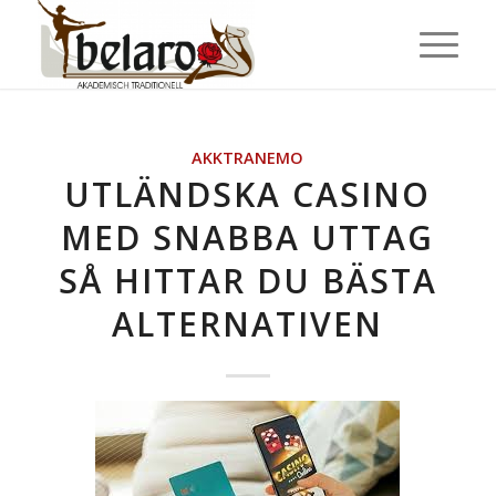
AKKTRANEMO
UTLÄNDSKA CASINO
MED SNABBA UTTAG
SÅ HITTAR DU BÄSTA
ALTERNATIVEN