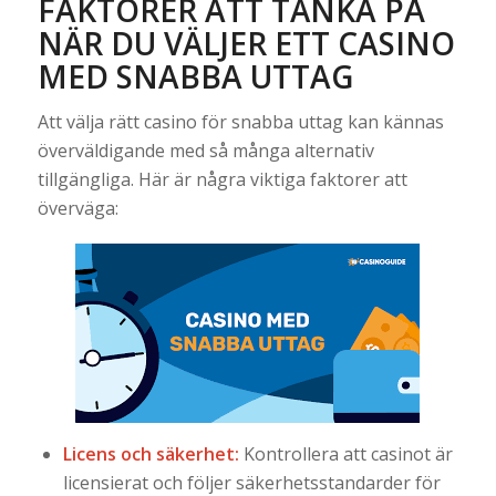
FAKTORER ATT TÄNKA PÅ
NÄR DU VÄLJER ETT CASINO
MED SNABBA UTTAG
Att välja rätt casino för snabba uttag kan kännas
överväldigande med så många alternativ
tillgängliga. Här är några viktiga faktorer att
överväga:
Licens och säkerhet:
Kontrollera att casinot är
licensierat och följer säkerhetsstandarder för