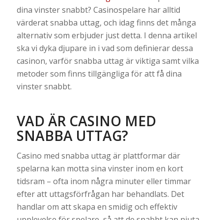
dina vinster snabbt? Casinospelare har alltid
värderat snabba uttag, och idag finns det många
alternativ som erbjuder just detta. I denna artikel
ska vi dyka djupare in i vad som definierar dessa
casinon, varför snabba uttag är viktiga samt vilka
metoder som finns tillgängliga för att få dina
vinster snabbt.
VAD ÄR CASINO MED
SNABBA UTTAG?
Casino med snabba uttag är plattformar där
spelarna kan motta sina vinster inom en kort
tidsram – ofta inom några minuter eller timmar
efter att uttagsförfrågan har behandlats. Det
handlar om att skapa en smidig och effektiv
upplevelse för spelare, så att de snabbt kan njuta