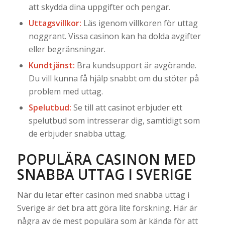
att skydda dina uppgifter och pengar.
Uttagsvillkor:
Läs igenom villkoren för uttag
noggrant. Vissa casinon kan ha dolda avgifter
eller begränsningar.
Kundtjänst:
Bra kundsupport är avgörande.
Du vill kunna få hjälp snabbt om du stöter på
problem med uttag.
Spelutbud:
Se till att casinot erbjuder ett
spelutbud som intresserar dig, samtidigt som
de erbjuder snabba uttag.
POPULÄRA CASINON MED
SNABBA UTTAG I SVERIGE
När du letar efter casinon med snabba uttag i
Sverige är det bra att göra lite forskning. Här är
några av de mest populära som är kända för att