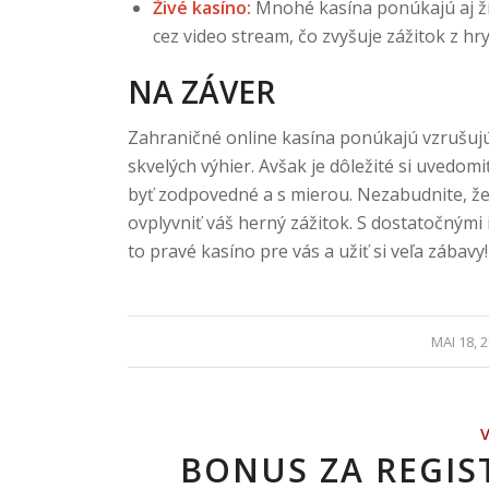
Živé kasíno:
Mnohé kasína ponúkajú aj ži
cez video stream, čo zvyšuje zážitok z hry
NA ZÁVER
Zahraničné online kasína ponúkajú vzrušujú
skvelých výhier. Avšak je dôležité si uvedomi
byť zodpovedné a s mierou. Nezabudnite, ž
ovplyvniť váš herný zážitok. S dostatočnými
to pravé kasíno pre vás a užiť si veľa zábavy!
/
MAI 18, 
BONUS ZA REGIS