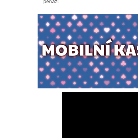
peňazí.