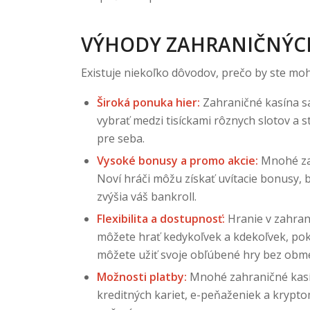
VÝHODY ZAHRANIČNÝCH
Existuje niekoľko dôvodov, prečo by ste mohl
Široká ponuka hier:
Zahraničné kasína sa
vybrať medzi tisíckami rôznych slotov a st
pre seba.
Vysoké bonusy a promo akcie:
Mnohé zah
Noví hráči môžu získať uvítacie bonusy, 
zvýšia váš bankroll.
Flexibilita a dostupnosť:
Hranie v zahrani
môžete hrať kedykoľvek a kdekoľvek, poki
môžete užiť svoje obľúbené hry bez obm
Možnosti platby:
Mnohé zahraničné kasí
kreditných kariet, e-peňaženiek a krypt