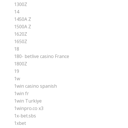
1300Z
14
1450A Z
1500A Z
1620Z
1650Z
18
180- betlive casino France
1800Z
19
1w
1win casino spanish
1win fr
1win Turkiye
1winpro.co x3
1x-bet.sbs
1xbet