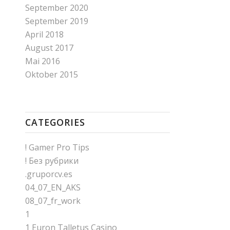
September 2020
September 2019
April 2018
August 2017
Mai 2016
Oktober 2015
CATEGORIES
! Gamer Pro Tips
! Без рубрики
.gruporcv.es
04_07_EN_AKS
08_07_fr_work
1
1 Euron Talletus Casino