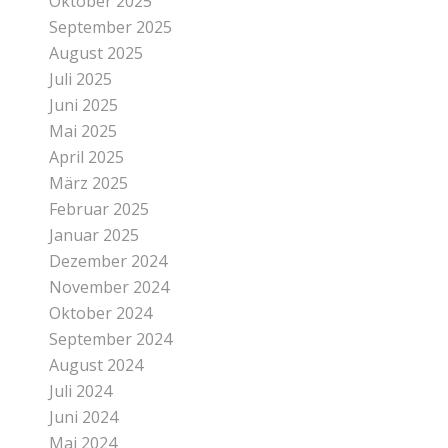
Oktober 2025
September 2025
August 2025
Juli 2025
Juni 2025
Mai 2025
April 2025
März 2025
Februar 2025
Januar 2025
Dezember 2024
November 2024
Oktober 2024
September 2024
August 2024
Juli 2024
Juni 2024
Mai 2024