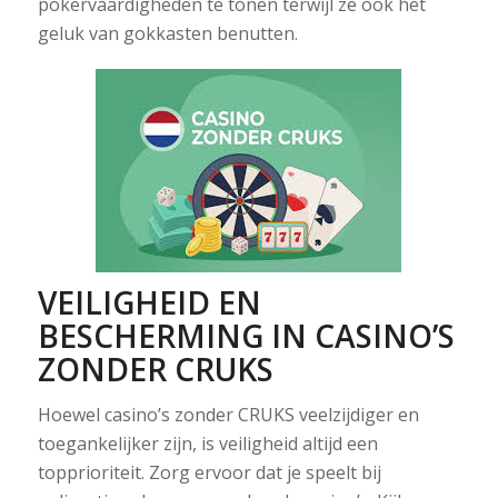
pokervaardigheden te tonen terwijl ze ook het
geluk van gokkasten benutten.
VEILIGHEID EN
BESCHERMING IN CASINO’S
ZONDER CRUKS
Hoewel casino’s zonder CRUKS veelzijdiger en
toegankelijker zijn, is veiligheid altijd een
topprioriteit. Zorg ervoor dat je speelt bij