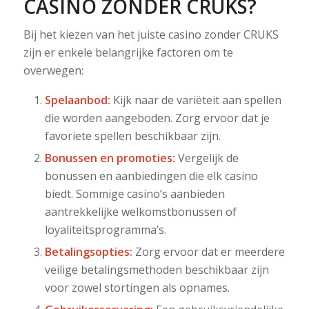
CASINO ZONDER CRUKS?
Bij het kiezen van het juiste casino zonder CRUKS
zijn er enkele belangrijke factoren om te
overwegen:
Spelaanbod:
Kijk naar de variëteit aan spellen
die worden aangeboden. Zorg ervoor dat je
favoriete spellen beschikbaar zijn.
Bonussen en promoties:
Vergelijk de
bonussen en aanbiedingen die elk casino
biedt. Sommige casino’s aanbieden
aantrekkelijke welkomstbonussen of
loyaliteitsprogramma’s.
Betalingsopties:
Zorg ervoor dat er meerdere
veilige betalingsmethoden beschikbaar zijn
voor zowel stortingen als opnames.