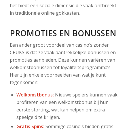
het biedt een sociale dimensie die vaak ontbreekt
in traditionele online gokkasten.
PROMOTIES EN BONUSSEN
Een ander groot voordeel van casino’s zonder
CRUKS is dat ze vaak aantrekkelijke bonussen en
promoties aanbieden. Deze kunnen variëren van
welkomstbonussen tot loyaliteitsprogramma’s.
Hier zijn enkele voorbeelden van wat je kunt
tegenkomen:
Welkomstbonus:
Nieuwe spelers kunnen vaak
profiteren van een welkomstbonus bij hun
eerste storting, wat kan helpen om extra
speelgeld te krijgen.
Gratis Spins:
Sommige casino’s bieden gratis