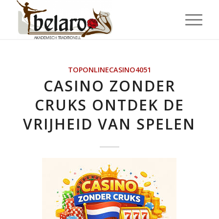
TOPONLINECASINO4051
CASINO ZONDER
CRUKS ONTDEK DE
VRIJHEID VAN SPELEN