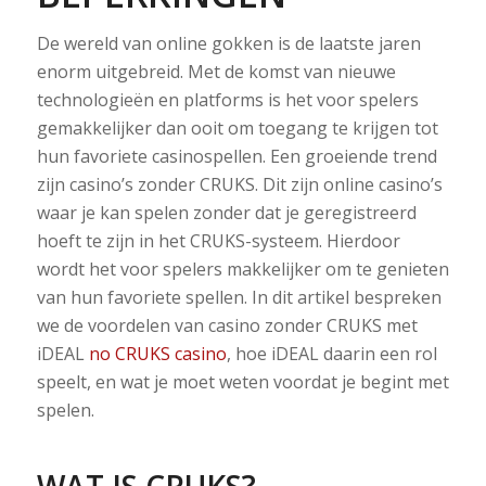
De wereld van online gokken is de laatste jaren
enorm uitgebreid. Met de komst van nieuwe
technologieën en platforms is het voor spelers
gemakkelijker dan ooit om toegang te krijgen tot
hun favoriete casinospellen. Een groeiende trend
zijn casino’s zonder CRUKS. Dit zijn online casino’s
waar je kan spelen zonder dat je geregistreerd
hoeft te zijn in het CRUKS-systeem. Hierdoor
wordt het voor spelers makkelijker om te genieten
van hun favoriete spellen. In dit artikel bespreken
we de voordelen van casino zonder CRUKS met
iDEAL
no CRUKS casino
, hoe iDEAL daarin een rol
speelt, en wat je moet weten voordat je begint met
spelen.