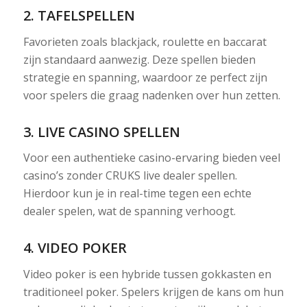
2. TAFELSPELLEN
Favorieten zoals blackjack, roulette en baccarat
zijn standaard aanwezig. Deze spellen bieden
strategie en spanning, waardoor ze perfect zijn
voor spelers die graag nadenken over hun zetten.
3. LIVE CASINO SPELLEN
Voor een authentieke casino-ervaring bieden veel
casino’s zonder CRUKS live dealer spellen.
Hierdoor kun je in real-time tegen een echte
dealer spelen, wat de spanning verhoogt.
4. VIDEO POKER
Video poker is een hybride tussen gokkasten en
traditioneel poker. Spelers krijgen de kans om hun