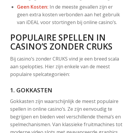
Geen Kosten:
In de meeste gevallen zijn er
geen extra kosten verbonden aan het gebruik
van iDEAL voor stortingen bij online casino’s.
POPULAIRE SPELLEN IN
CASINO’S ZONDER CRUKS
Bij casino’s zonder CRUKS vind je een breed scala
aan spelopties. Hier zijn enkele van de meest
populaire spelcategorieën:
1. GOKKASTEN
Gokkasten zijn waarschijnlijk de meest populaire
spellen in online casino’s. Ze zijn eenvoudig te
begrijpen en bieden veel verschillende thema’s en
spelmechanismen. Van klassieke fruitmachines tot
moderne video slots met geavanceerde graphics