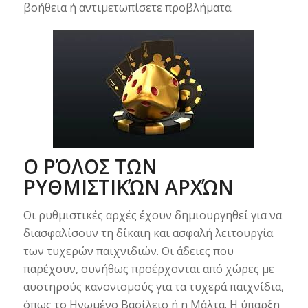
βοήθεια ή αντιμετωπίσετε προβλήματα.
Ο ΡΌΛΟΣ ΤΩΝ
ΡΥΘΜΙΣΤΙΚΏΝ ΑΡΧΏΝ
Οι ρυθμιστικές αρχές έχουν δημιουργηθεί για να
διασφαλίσουν τη δίκαιη και ασφαλή λειτουργία
των τυχερών παιχνιδιών. Οι άδειες που
παρέχουν, συνήθως προέρχονται από χώρες με
αυστηρούς κανονισμούς για τα τυχερά παιχνίδια,
όπως το Ηνωμένο Βασίλειο ή η Μάλτα. Η ύπαρξη