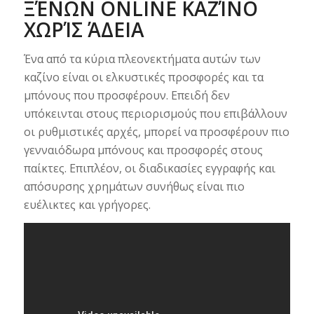
ΞΈΝΩΝ ONLINE ΚΑΖΊΝΟ
ΧΩΡΊΣ ΆΔΕΙΑ
Ένα από τα κύρια πλεονεκτήματα αυτών των
καζίνο είναι οι ελκυστικές προσφορές και τα
μπόνους που προσφέρουν. Επειδή δεν
υπόκεινται στους περιορισμούς που επιβάλλουν
οι ρυθμιστικές αρχές, μπορεί να προσφέρουν πιο
γενναιόδωρα μπόνους και προσφορές στους
παίκτες. Επιπλέον, οι διαδικασίες εγγραφής και
απόσυρσης χρημάτων συνήθως είναι πιο
ευέλικτες και γρήγορες.