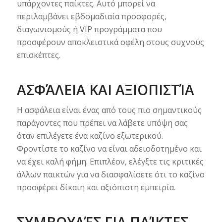
υπάρχοντες παίκτες. Αυτό μπορεί να
περιλαμβάνει εβδομαδιαία προσφορές,
διαγωνισμούς ή VIP προγράμματα που
προσφέρουν αποκλειστικά οφέλη στους συχνούς
επισκέπτες.
ΑΣΦΆΛΕΙΑ ΚΑΙ ΑΞΙΟΠΙΣΤΊΑ
Η ασφάλεια είναι ένας από τους πιο σημαντικούς
παράγοντες που πρέπει να λάβετε υπόψη σας
όταν επιλέγετε ένα καζίνο εξωτερικού.
Φροντίστε το καζίνο να είναι αδειοδοτημένο και
να έχει καλή φήμη. Επιπλέον, ελέγξτε τις κριτικές
άλλων παικτών για να διασφαλίσετε ότι το καζίνο
προσφέρει δίκαιη και αξιόπιστη εμπειρία.