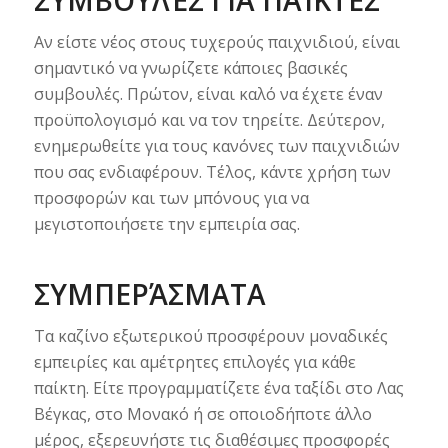
ΣΥΜΒΟΥΛΈΣ ΓΙΑ ΠΑΊΚΤΕΣ
Αν είστε νέος στους τυχερούς παιχνιδιού, είναι
σημαντικό να γνωρίζετε κάποιες βασικές
συμβουλές. Πρώτον, είναι καλό να έχετε έναν
προϋπολογισμό και να τον τηρείτε. Δεύτερον,
ενημερωθείτε για τους κανόνες των παιχνιδιών
που σας ενδιαφέρουν. Τέλος, κάντε χρήση των
προσφορών και των μπόνους για να
μεγιστοποιήσετε την εμπειρία σας.
ΣΥΜΠΕΡΆΣΜΑΤΑ
Τα καζίνο εξωτερικού προσφέρουν μοναδικές
εμπειρίες και αμέτρητες επιλογές για κάθε
παίκτη. Είτε προγραμματίζετε ένα ταξίδι στο Λας
Βέγκας, στο Μονακό ή σε οποιοδήποτε άλλο
μέρος, εξερευνήστε τις διαθέσιμες προσφορές