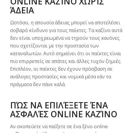
ONLINE ΚΑΖΊΝΟ ΧΩΡΊΣ
ΆΔΕΙΑ
Ωστόσο, η απουσία άδειας μπορεί να αποτελέσει
σοβαρό κίνδυνο για τους παίκτες. Τα καζίνο αυτά
δεν είναι υποχρεωμένα να τηρούν τους κανόνες
που σχετίζονται με την προστασία των
καταναλωτών. Αυτό σημαίνει ότι οι παίκτες είναι
πιο επιρρεπείς σε απάτες και άλλες τυχόν ζημιές.
Επιπλέον, οι παίκτες δεν έχουν πρόσβαση σε
ανάλογες προστασίες και νομικά μέσα εάν τα
πράγματα δεν πάνε καλά.
ΠΏΣ ΝΑ ΕΠΙΛΈΞΕΤΕ ΈΝΑ
ΑΣΦΑΛΈΣ ONLINE ΚΑΖΊΝΟ
Αν σκοπεύετε να παίξετε σε ένα ξένο online