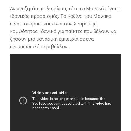
Αν αναζητάτε πολυτέλεια, τότε το Μονακό είναι ο
ιδανικός προορισμός. Το Καζίνο του Μονακό
είναι ιστορικό και είναι συνώνυμο της
κομψότητας. Ιδανικό για παίκτες που θέλουν να
ζήσουν μια μοναδική εμπειρία σε ένα
εντυπωσιακό περιβάλλον.