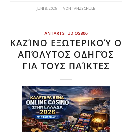
/
JUNI 8, 2026
VON
TANZSCHULE
ANTARTSTUDIOS806
ΚΑΖΊΝΟ ΕΞΩΤΕΡΙΚΟΎ Ο
ΑΠΌΛΥΤΟΣ ΟΔΗΓΌΣ
ΓΙΑ ΤΟΥΣ ΠΑΊΚΤΕΣ