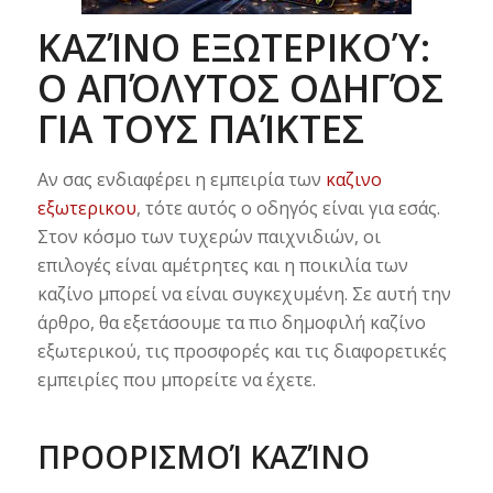
ΚΑΖΊΝΟ ΕΞΩΤΕΡΙΚΟΎ:
Ο ΑΠΌΛΥΤΟΣ ΟΔΗΓΌΣ
ΓΙΑ ΤΟΥΣ ΠΑΊΚΤΕΣ
Αν σας ενδιαφέρει η εμπειρία των
καζινο
εξωτερικου
, τότε αυτός ο οδηγός είναι για εσάς.
Στον κόσμο των τυχερών παιχνιδιών, οι
επιλογές είναι αμέτρητες και η ποικιλία των
καζίνο μπορεί να είναι συγκεχυμένη. Σε αυτή την
άρθρο, θα εξετάσουμε τα πιο δημοφιλή καζίνο
εξωτερικού, τις προσφορές και τις διαφορετικές
εμπειρίες που μπορείτε να έχετε.
ΠΡΟΟΡΙΣΜΟΊ ΚΑΖΊΝΟ