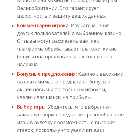
Мальты или Комиссия по азартным играм
Великобритании. Это гарантирует
целостность и защиту ваших данных.
Комментарии игрока:
Изучите мнения
других пользователей о выбранном казино.
Отзывы могут рассказать вам, как
платформа обрабатывает платежи, какие
бонусы она предлагает и насколько она
надежна.
Бонусные предложения:
Казино с высокими
выплатами часто предлагают бонусы и
акции новым и постоянным игрокам,
увеличивая шансы на прибыль.
Выбор игры:
Убедитесь, что выбранная
вами платформа предлагает разнообразные
игры в рулетку с возможностью высоких
ставок, поскольку это увеличит ваш