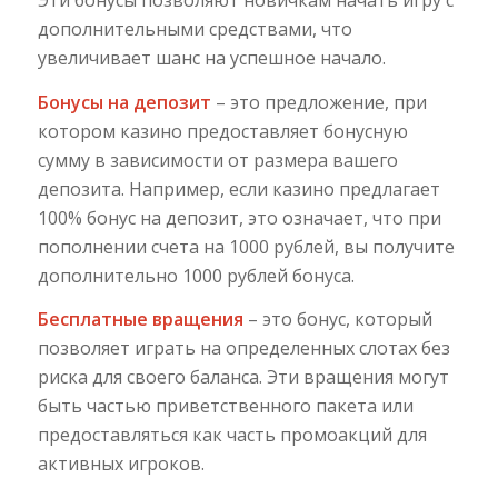
дополнительными средствами, что
увеличивает шанс на успешное начало.
Бонусы на депозит
– это предложение, при
котором казино предоставляет бонусную
сумму в зависимости от размера вашего
депозита. Например, если казино предлагает
100% бонус на депозит, это означает, что при
пополнении счета на 1000 рублей, вы получите
дополнительно 1000 рублей бонуса.
Бесплатные вращения
– это бонус, который
позволяет играть на определенных слотах без
риска для своего баланса. Эти вращения могут
быть частью приветственного пакета или
предоставляться как часть промоакций для
активных игроков.