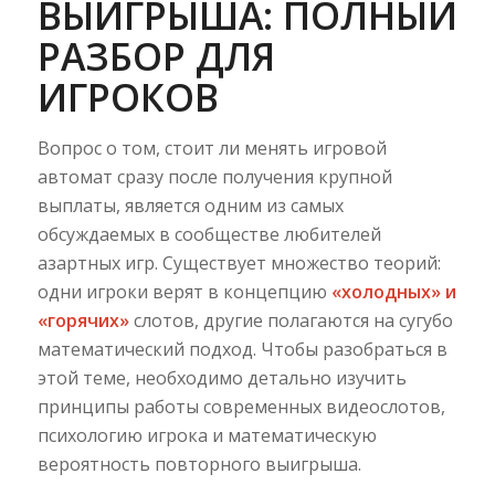
ВЫИГРЫША: ПОЛНЫЙ
РАЗБОР ДЛЯ
ИГРОКОВ
Вопрос о том, стоит ли менять игровой
автомат сразу после получения крупной
выплаты, является одним из самых
обсуждаемых в сообществе любителей
азартных игр. Существует множество теорий:
одни игроки верят в концепцию
«холодных» и
«горячих»
слотов, другие полагаются на сугубо
математический подход. Чтобы разобраться в
этой теме, необходимо детально изучить
принципы работы современных видеослотов,
психологию игрока и математическую
вероятность повторного выигрыша.