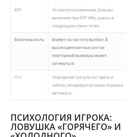
RTP
Остается неизменным. Если вы
выиграли при RTP 96%, шансы в
следующем спине те же.
Волатильность
Влияет на частоту выплат. В
высокодепозитных слотах
повторный выигрыш может
затянуться.
ГСЧ
Определяет результат здесь и
сейчас, игнорируя историю баланса
автомата.
ПСИХОЛОГИЯ ИГРОКА:
ЛОВУШКА «ГОРЯЧЕГО» И
«ХОЛОДНОГО»