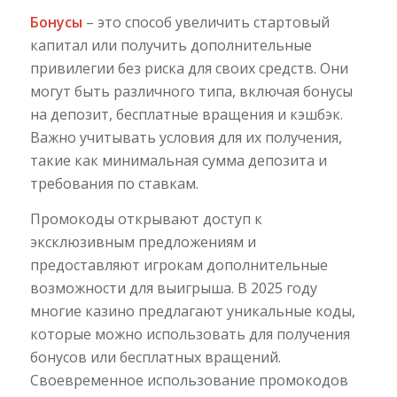
Бонусы
– это способ увеличить стартовый
капитал или получить дополнительные
привилегии без риска для своих средств. Они
могут быть различного типа, включая бонусы
на депозит, бесплатные вращения и кэшбэк.
Важно учитывать условия для их получения,
такие как минимальная сумма депозита и
требования по ставкам.
Промокоды открывают доступ к
эксклюзивным предложениям и
предоставляют игрокам дополнительные
возможности для выигрыша. В 2025 году
многие казино предлагают уникальные коды,
которые можно использовать для получения
бонусов или бесплатных вращений.
Своевременное использование промокодов