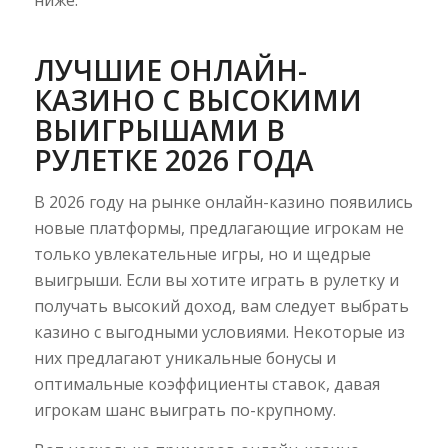
ниже.
ЛУЧШИЕ ОНЛАЙН-
КАЗИНО С ВЫСОКИМИ
ВЫИГРЫШАМИ В
РУЛЕТКЕ 2026 ГОДА
В 2026 году на рынке онлайн-казино появились
новые платформы, предлагающие игрокам не
только увлекательные игры, но и щедрые
выигрыши. Если вы хотите играть в рулетку и
получать высокий доход, вам следует выбрать
казино с выгодными условиями. Некоторые из
них предлагают уникальные бонусы и
оптимальные коэффициенты ставок, давая
игрокам шанс выиграть по-крупному.