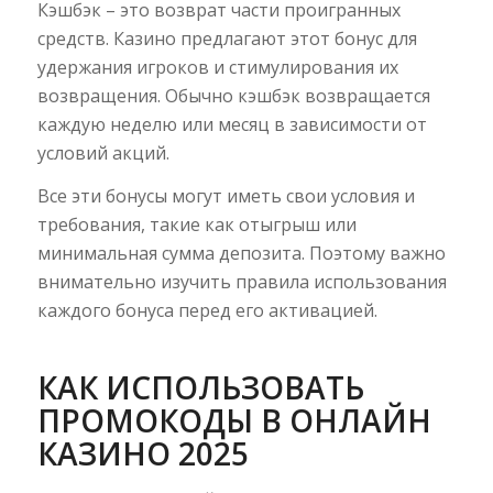
Кэшбэк – это возврат части проигранных
средств. Казино предлагают этот бонус для
удержания игроков и стимулирования их
возвращения. Обычно кэшбэк возвращается
каждую неделю или месяц в зависимости от
условий акций.
Все эти бонусы могут иметь свои условия и
требования, такие как отыгрыш или
минимальная сумма депозита. Поэтому важно
внимательно изучить правила использования
каждого бонуса перед его активацией.
КАК ИСПОЛЬЗОВАТЬ
ПРОМОКОДЫ В ОНЛАЙН
КАЗИНО 2025