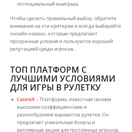
потенциальный выигрыш.
Чтобы сделать правильный выбор, обратите
внимание на эти критерии и всегда выбирайте
онлайн-казино, которые предлагают
прозрачные условия и пользуются хорошей
репутацией среди игроков.
ТОП ПЛАТФОРМ С
ЛУЧШИМИ УСЛОВИЯМИ
ДЛЯ ИГРЫ В РУЛЕТКУ
CasinoX
– Платформа, известная своими
высокими коэффициентами и
разнообразием вариантов рулетки. Он
предлагает уникальные бонусы и
регулярные акции для постоянных игроков.