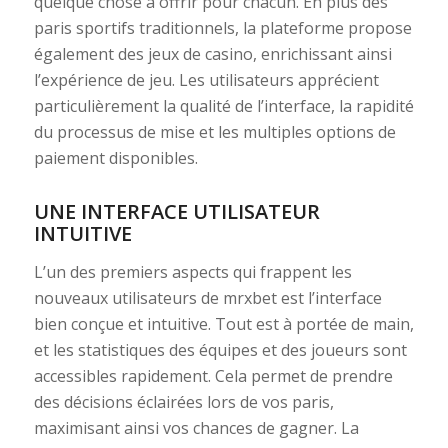
quelque chose à offrir pour chacun. En plus des
paris sportifs traditionnels, la plateforme propose
également des jeux de casino, enrichissant ainsi
l’expérience de jeu. Les utilisateurs apprécient
particulièrement la qualité de l’interface, la rapidité
du processus de mise et les multiples options de
paiement disponibles.
UNE INTERFACE UTILISATEUR
INTUITIVE
L’un des premiers aspects qui frappent les
nouveaux utilisateurs de mrxbet est l’interface
bien conçue et intuitive. Tout est à portée de main,
et les statistiques des équipes et des joueurs sont
accessibles rapidement. Cela permet de prendre
des décisions éclairées lors de vos paris,
maximisant ainsi vos chances de gagner. La