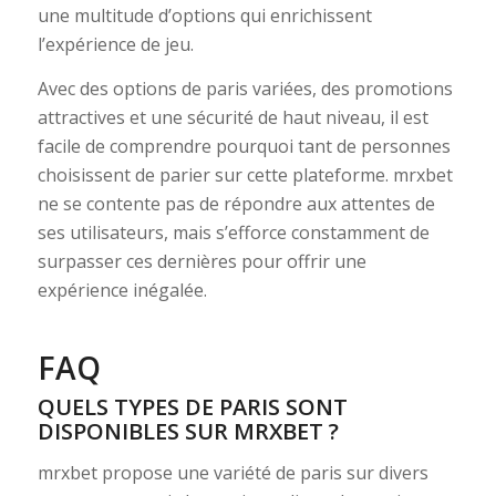
une multitude d’options qui enrichissent
l’expérience de jeu.
Avec des options de paris variées, des promotions
attractives et une sécurité de haut niveau, il est
facile de comprendre pourquoi tant de personnes
choisissent de parier sur cette plateforme. mrxbet
ne se contente pas de répondre aux attentes de
ses utilisateurs, mais s’efforce constamment de
surpasser ces dernières pour offrir une
expérience inégalée.
FAQ
QUELS TYPES DE PARIS SONT
DISPONIBLES SUR MRXBET ?
mrxbet propose une variété de paris sur divers