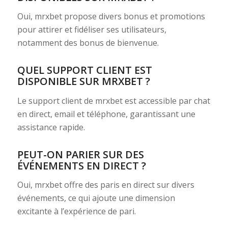
Oui, mrxbet propose divers bonus et promotions
pour attirer et fidéliser ses utilisateurs,
notamment des bonus de bienvenue.
QUEL SUPPORT CLIENT EST
DISPONIBLE SUR MRXBET ?
Le support client de mrxbet est accessible par chat
en direct, email et téléphone, garantissant une
assistance rapide.
PEUT-ON PARIER SUR DES
ÉVÉNEMENTS EN DIRECT ?
Oui, mrxbet offre des paris en direct sur divers
événements, ce qui ajoute une dimension
excitante à l’expérience de pari.