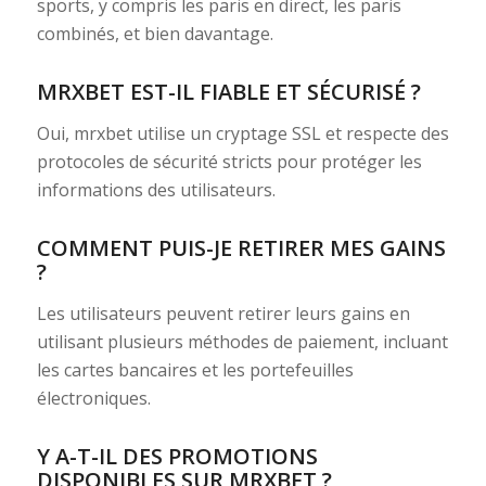
sports, y compris les paris en direct, les paris
combinés, et bien davantage.
MRXBET EST-IL FIABLE ET SÉCURISÉ ?
Oui, mrxbet utilise un cryptage SSL et respecte des
protocoles de sécurité stricts pour protéger les
informations des utilisateurs.
COMMENT PUIS-JE RETIRER MES GAINS
?
Les utilisateurs peuvent retirer leurs gains en
utilisant plusieurs méthodes de paiement, incluant
les cartes bancaires et les portefeuilles
électroniques.
Y A-T-IL DES PROMOTIONS
DISPONIBLES SUR MRXBET ?