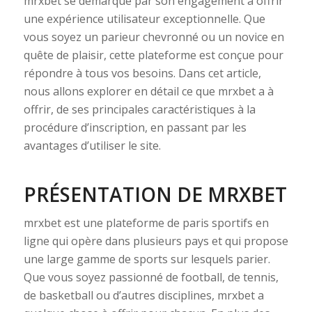
mrxbet se démarque par son engagement à offrir
une expérience utilisateur exceptionnelle. Que
vous soyez un parieur chevronné ou un novice en
quête de plaisir, cette plateforme est conçue pour
répondre à tous vos besoins. Dans cet article,
nous allons explorer en détail ce que mrxbet a à
offrir, de ses principales caractéristiques à la
procédure d’inscription, en passant par les
avantages d’utiliser le site.
PRÉSENTATION DE MRXBET
mrxbet est une plateforme de paris sportifs en
ligne qui opère dans plusieurs pays et qui propose
une large gamme de sports sur lesquels parier.
Que vous soyez passionné de football, de tennis,
de basketball ou d’autres disciplines, mrxbet a