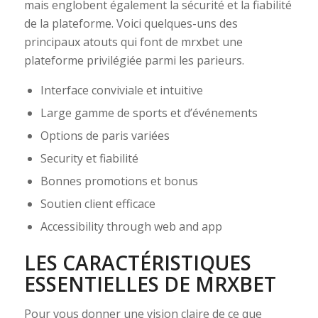
mais englobent également la sécurité et la fiabilité
de la plateforme. Voici quelques-uns des
principaux atouts qui font de mrxbet une
plateforme privilégiée parmi les parieurs.
Interface conviviale et intuitive
Large gamme de sports et d’événements
Options de paris variées
Security et fiabilité
Bonnes promotions et bonus
Soutien client efficace
Accessibility through web and app
LES CARACTÉRISTIQUES
ESSENTIELLES DE MRXBET
Pour vous donner une vision claire de ce que