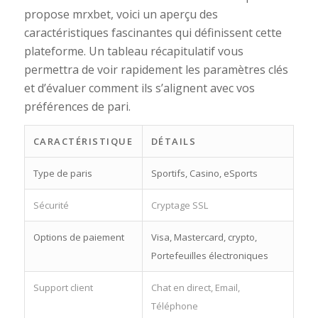
propose mrxbet, voici un aperçu des
caractéristiques fascinantes qui définissent cette
plateforme. Un tableau récapitulatif vous
permettra de voir rapidement les paramètres clés
et d’évaluer comment ils s’alignent avec vos
préférences de pari.
CARACTÉRISTIQUE
DÉTAILS
Type de paris
Sportifs, Casino, eSports
Sécurité
Cryptage SSL
Options de paiement
Visa, Mastercard, crypto,
Portefeuilles électroniques
Support client
Chat en direct, Email,
Téléphone