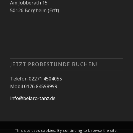
Am Jobberath 15
50126 Bergheim (Erft)
JETZT PROBESTUNDE BUCHEN!
Telefon 02271 4504055
Mobil 0176 84598999
info@belaro-tanz.de
This site uses cookies. By continuing to browse the site,