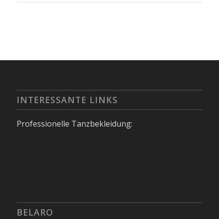
INTERESSANTE LINKS
Professionelle Tanzbekleidung:
BELARO