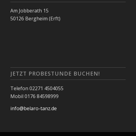
Am Jobberath 15
50126 Bergheim (Erft)
JETZT PROBESTUNDE BUCHEN!
Telefon 02271 4504055
Mobil 0176 84598999
info@belaro-tanz.de