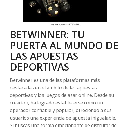
BETWINNER: TU
PUERTA AL MUNDO DE
LAS APUESTAS
DEPORTIVAS
Betwinner es una de las plataformas más
destacadas en el ámbito de las apuestas
deportivas y los juegos de azar online. Desde su
creación, ha logrado establecerse como un
operador confiable y popular, ofreciendo a sus
usuarios una experiencia de apuesta inigualable.
Si buscas una forma emocionante de disfrutar de