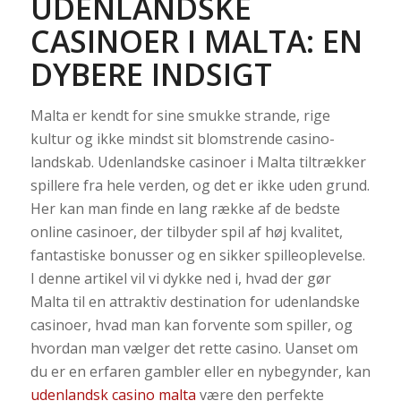
UDENLANDSKE
CASINOER I MALTA: EN
DYBERE INDSIGT
Malta er kendt for sine smukke strande, rige
kultur og ikke mindst sit blomstrende casino-
landskab. Udenlandske casinoer i Malta tiltrækker
spillere fra hele verden, og det er ikke uden grund.
Her kan man finde en lang række af de bedste
online casinoer, der tilbyder spil af høj kvalitet,
fantastiske bonusser og en sikker spilleoplevelse.
I denne artikel vil vi dykke ned i, hvad der gør
Malta til en attraktiv destination for udenlandske
casinoer, hvad man kan forvente som spiller, og
hvordan man vælger det rette casino. Uanset om
du er en erfaren gambler eller en nybegynder, kan
udenlandsk casino malta
være den perfekte