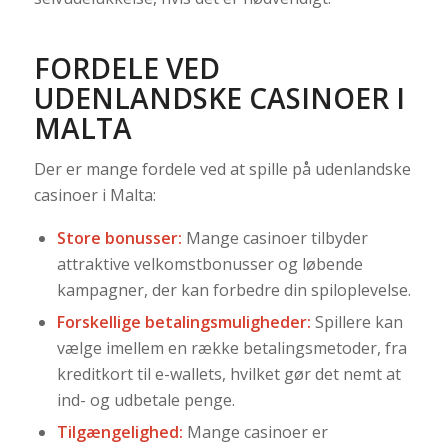
FORDELE VED
UDENLANDSKE CASINOER I
MALTA
Der er mange fordele ved at spille på udenlandske
casinoer i Malta:
Store bonusser:
Mange casinoer tilbyder
attraktive velkomstbonusser og løbende
kampagner, der kan forbedre din spiloplevelse.
Forskellige betalingsmuligheder:
Spillere kan
vælge imellem en række betalingsmetoder, fra
kreditkort til e-wallets, hvilket gør det nemt at
ind- og udbetale penge.
Tilgængelighed:
Mange casinoer er