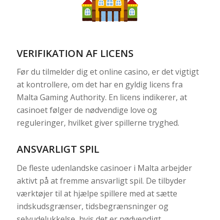
VERIFIKATION AF LICENS
Før du tilmelder dig et online casino, er det vigtigt
at kontrollere, om det har en gyldig licens fra
Malta Gaming Authority. En licens indikerer, at
casinoet følger de nødvendige love og
reguleringer, hvilket giver spillerne tryghed.
ANSVARLIGT SPIL
De fleste udenlandske casinoer i Malta arbejder
aktivt på at fremme ansvarligt spil. De tilbyder
værktøjer til at hjælpe spillere med at sætte
indskudsgrænser, tidsbegrænsninger og
selvudelukkelse, hvis det er nødvendigt.