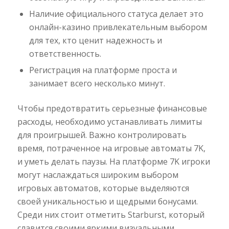
Наличие официального статуса делает это
онлайн-казино привлекательным выбором
для тех, кто ценит надежность и
ответственность.
Регистрация на платформе проста и
занимает всего несколько минут.
Чтобы предотвратить серьезные финансовые
расходы, необходимо устанавливать лимиты
для проигрышей. Важно контролировать
время, потраченное на игровые автоматы 7K,
и уметь делать паузы. На платформе 7K игроки
могут наслаждаться широким выбором
игровых автоматов, которые выделяются
своей уникальностью и щедрыми бонусами.
Среди них стоит отметить Starburst, который
славится своими яркими визуальными