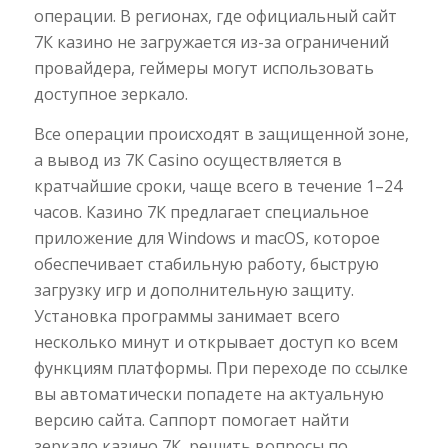
операции. В регионах, где официальный сайт
7К казино не загружается из-за ограничений
провайдера, геймеры могут использовать
доступное зеркало.
Все операции происходят в защищенной зоне,
а вывод из 7К Casino осуществляется в
кратчайшие сроки, чаще всего в течение 1–24
часов. Казино 7К предлагает специальное
приложение для Windows и macOS, которое
обеспечивает стабильную работу, быструю
загрузку игр и дополнительную защиту.
Установка программы занимает всего
несколько минут и открывает доступ ко всем
функциям платформы. При переходе по ссылке
вы автоматически попадете на актуальную
версию сайта. Саппорт помогает найти
зеркало казино 7К, решить вопросы по