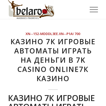
XN--152-MDDDL3EE.XN--P1AI 700
КАЗИНО 7К ИГРОВЫЕ
АВТОМАТЫ ИГРАТЬ
НА ДЕНЬГИ В 7K
CASINO ONLINE7К
КАЗИНО
КАЗИНО 7К ИГРОВЫЕ