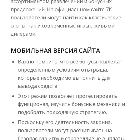
ассортиментом развлечений и бонусных
предложений. На официальном сайте 7К
пользователи могут найти как классические
слоты, так и современные игры с живыми
дилерами.
МОБИЛЬНАЯ ВЕРСИЯ САЙТА
Важно помнить, что все бонусы подлежат
определённым условиям отыгрыша,
которые необходимо выполнить для
вывода средств.
Этот режим позволяет протестировать
функционал, изучить бонусные механики и
подобрать подходящую стратегию.
Поскольку его деятельность законна,
пользователи могут рассчитывать на
безопасную игру и справедливые выплаты.