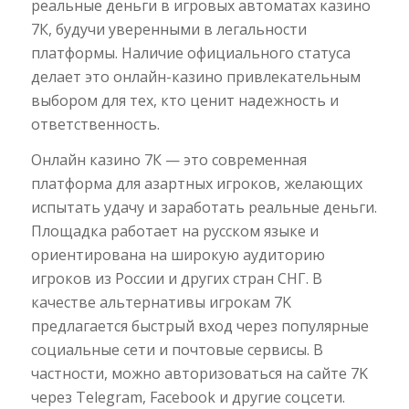
реальные деньги в игровых автоматах казино
7К, будучи уверенными в легальности
платформы. Наличие официального статуса
делает это онлайн-казино привлекательным
выбором для тех, кто ценит надежность и
ответственность.
Онлайн казино 7К — это современная
платформа для азартных игроков, желающих
испытать удачу и заработать реальные деньги.
Площадка работает на русском языке и
ориентирована на широкую аудиторию
игроков из России и других стран СНГ. В
качестве альтернативы игрокам 7K
предлагается быстрый вход через популярные
социальные сети и почтовые сервисы. В
частности, можно авторизоваться на сайте 7K
через Telegram, Facebook и другие соцсети.