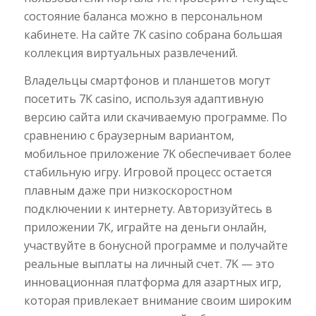
состояние баланса можно в персональном
кабинете. На сайте 7K casino собрана большая
коллекция виртуальных развлечений.
Владельцы смартфонов и планшетов могут
посетить 7K casino, используя адаптивную
версию сайта или скачиваемую программе. По
сравнению с браузерным вариантом,
мобильное приложение 7K обеспечивает более
стабильную игру. Игровой процесс остается
плавным даже при низкоскоростном
подключении к интернету. Авторизуйтесь в
приложении 7К, играйте на деньги онлайн,
участвуйте в бонусной программе и получайте
реальные выплаты на личный счет. 7K — это
инновационная платформа для азартных игр,
которая привлекает внимание своим широким