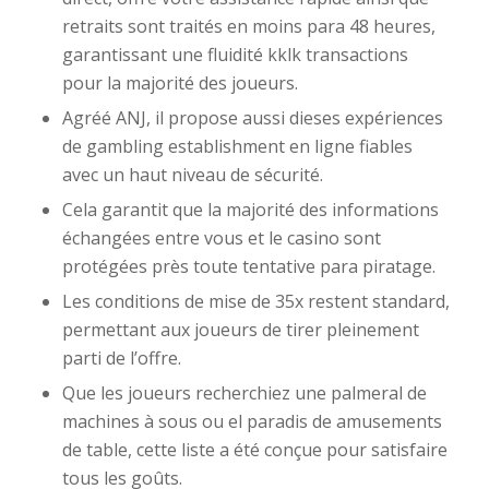
retraits sont traités en moins para 48 heures,
garantissant une fluidité kklk transactions
pour la majorité des joueurs.
Agréé ANJ, il propose aussi dieses expériences
de gambling establishment en ligne fiables
avec un haut niveau de sécurité.
Cela garantit que la majorité des informations
échangées entre vous et le casino sont
protégées près toute tentative para piratage.
Les conditions de mise de 35x restent standard,
permettant aux joueurs de tirer pleinement
parti de l’offre.
Que les joueurs recherchiez une palmeral de
machines à sous ou el paradis de amusements
de table, cette liste a été conçue pour satisfaire
tous les goûts.