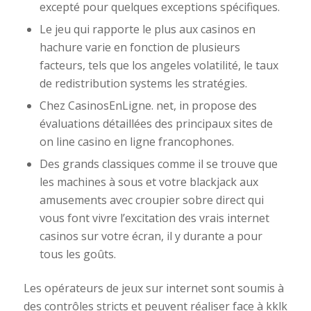
excepté pour quelques exceptions spécifiques.
Le jeu qui rapporte le plus aux casinos en
hachure varie en fonction de plusieurs
facteurs, tels que los angeles volatilité, le taux
de redistribution systems les stratégies.
Chez CasinosEnLigne. net, in propose des
évaluations détaillées des principaux sites de
on line casino en ligne francophones.
Des grands classiques comme il se trouve que
les machines à sous et votre blackjack aux
amusements avec croupier sobre direct qui
vous font vivre l’excitation des vrais internet
casinos sur votre écran, il y durante a pour
tous les goûts.
Les opérateurs de jeux sur internet sont soumis à
des contrôles stricts et peuvent réaliser face à kklk