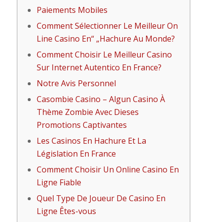
Paiements Mobiles
Comment Sélectionner Le Meilleur On
Line Casino En“ „Hachure Au Monde?
Comment Choisir Le Meilleur Casino
Sur Internet Autentico En France?
Notre Avis Personnel
Casombie Casino – Algun Casino À
Thème Zombie Avec Dieses
Promotions Captivantes
Les Casinos En Hachure Et La
Législation En France
Comment Choisir Un Online Casino En
Ligne Fiable
Quel Type De Joueur De Casino En
Ligne Êtes-vous