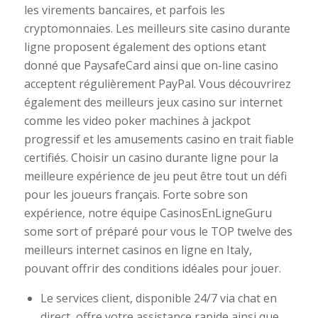
les virements bancaires, et parfois les
cryptomonnaies. Les meilleurs site casino durante
ligne proposent également des options etant
donné que PaysafeCard ainsi que on-line casino
acceptent régulièrement PayPal. Vous découvrirez
également des meilleurs jeux casino sur internet
comme les video poker machines à jackpot
progressif et les amusements casino en trait fiable
certifiés. Choisir un casino durante ligne pour la
meilleure expérience de jeu peut être tout un défi
pour les joueurs français. Forte sobre son
expérience, notre équipe CasinosEnLigneGuru
some sort of préparé pour vous le TOP twelve des
meilleurs internet casinos en ligne en Italy,
pouvant offrir des conditions idéales pour jouer.
Le services client, disponible 24/7 via chat en
direct, offre votre assistance rapide ainsi que