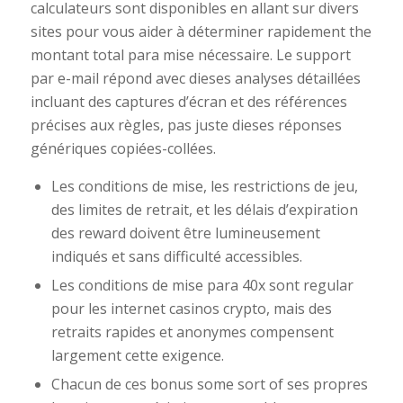
calculateurs sont disponibles en allant sur divers
sites pour vous aider à déterminer rapidement the
montant total para mise nécessaire. Le support
par e-mail répond avec dieses analyses détaillées
incluant des captures d’écran et des références
précises aux règles, pas juste dieses réponses
génériques copiées-collées.
Les conditions de mise, les restrictions de jeu,
des limites de retrait, et les délais d’expiration
des reward doivent être lumineusement
indiqués et sans difficulté accessibles.
Les conditions de mise para 40x sont regular
pour les internet casinos crypto, mais des
retraits rapides et anonymes compensent
largement cette exigence.
Chacun de ces bonus some sort of ses propres