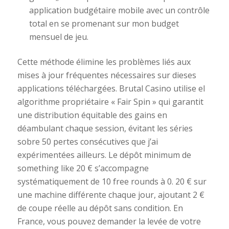
application budgétaire mobile avec un contrôle
total en se promenant sur mon budget
mensuel de jeu.
Cette méthode élimine les problèmes liés aux
mises à jour fréquentes nécessaires sur dieses
applications téléchargées. Brutal Casino utilise el
algorithme propriétaire « Fair Spin » qui garantit
une distribution équitable des gains en
déambulant chaque session, évitant les séries
sobre 50 pertes consécutives que j’ai
expérimentées ailleurs. Le dépôt minimum de
something like 20 € s’accompagne
systématiquement de 10 free rounds à 0. 20 € sur
une machine différente chaque jour, ajoutant 2 €
de coupe réelle au dépôt sans condition. En
France, vous pouvez demander la levée de votre