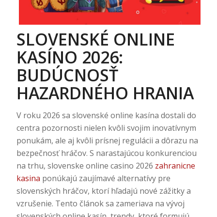
SLOVENSKÉ ONLINE
KASÍNO 2026:
BUDÚCNOSŤ
HAZARDNÉHO HRANIA
V roku 2026 sa slovenské online kasína dostali do
centra pozornosti nielen kvôli svojim inovatívnym
ponukám, ale aj kvôli prísnej regulácii a dôrazu na
bezpečnosť hráčov. S narastajúcou konkurenciou
na trhu, slovenske online casino 2026
zahranicne
kasina
ponúkajú zaujímavé alternatívy pre
slovenských hráčov, ktorí hľadajú nové zážitky a
vzrušenie. Tento článok sa zameriava na vývoj
slovenských online kasín, trendy, ktoré formujú