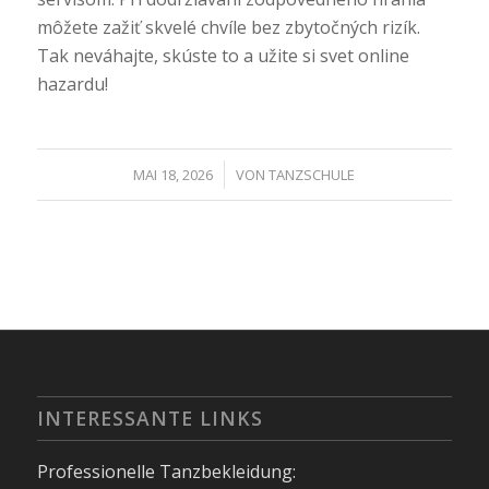
môžete zažiť skvelé chvíle bez zbytočných rizík.
Tak neváhajte, skúste to a užite si svet online
hazardu!
/
MAI 18, 2026
VON
TANZSCHULE
INTERESSANTE LINKS
Professionelle Tanzbekleidung: