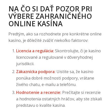
NA ČO SI DAŤ POZOR PRI
VÝBERE ZAHRANIČNÉHO
ONLINE KASÍNA
Predtým, ako sa rozhodnete pre konkrétne online
kasíno, je dôležité zvážiť niekoľko faktorov:
Licencia a regulácia:
Skontrolujte, či je kasíno
licencované a regulované v dôveryhodnej
jurisdikcii.
Zákaznícka podpora:
Uistite sa, že kasíno
ponúka dobré možnosti podpory, vrátane
živého chatu, e-mailu a telefónu.
Hodnotenie a recenzie:
Prečítajte si recenzie
a hodnotenia ostatných hráčov, aby ste získali
predstavu o kvalite kasína.