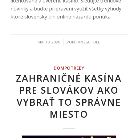
licencované a overené kasíno. Sledujte trendové
novinky a buďte pripravení využiť všetky výhody,
ktoré slovenský trh online hazardu ponúka.
/
MAI 18, 2026
VON
TANZSCHULE
DOMPOTREBY
ZAHRANIČNÉ KASÍNA
PRE SLOVÁKOV AKO
VYBRAŤ TO SPRÁVNE
MIESTO