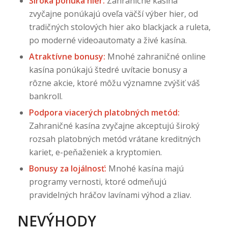
Široká ponuka hier:
Zahraničné kasína
zvyčajne ponúkajú oveľa väčší výber hier, od
tradičných stolových hier ako blackjack a ruleta,
po moderné videoautomaty a živé kasína.
Atraktívne bonusy:
Mnohé zahraničné online
kasína ponúkajú štedré uvítacie bonusy a
rôzne akcie, ktoré môžu významne zvýšiť váš
bankroll.
Podpora viacerých platobných metód:
Zahraničné kasína zvyčajne akceptujú široký
rozsah platobných metód vrátane kreditných
kariet, e-peňaženiek a kryptomien.
Bonusy za lojálnosť:
Mnohé kasína majú
programy vernosti, ktoré odmeňujú
pravidelných hráčov lavínami výhod a zliav.
NEVÝHODY