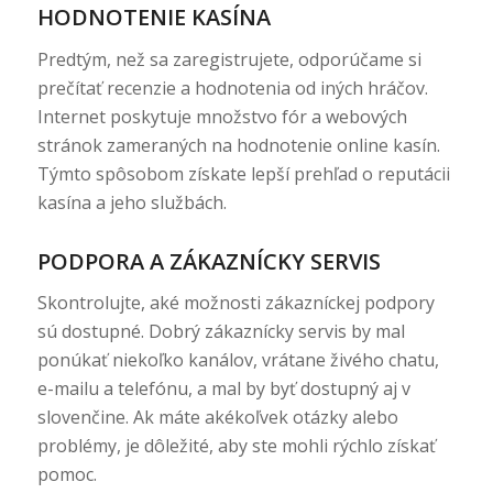
HODNOTENIE KASÍNA
Predtým, než sa zaregistrujete, odporúčame si
prečítať recenzie a hodnotenia od iných hráčov.
Internet poskytuje množstvo fór a webových
stránok zameraných na hodnotenie online kasín.
Týmto spôsobom získate lepší prehľad o reputácii
kasína a jeho službách.
PODPORA A ZÁKAZNÍCKY SERVIS
Skontrolujte, aké možnosti zákazníckej podpory
sú dostupné. Dobrý zákaznícky servis by mal
ponúkať niekoľko kanálov, vrátane živého chatu,
e-mailu a telefónu, a mal by byť dostupný aj v
slovenčine. Ak máte akékoľvek otázky alebo
problémy, je dôležité, aby ste mohli rýchlo získať
pomoc.