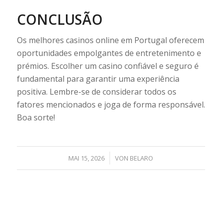
CONCLUSÃO
Os melhores casinos online em Portugal oferecem
oportunidades empolgantes de entretenimento e
prémios. Escolher um casino confiável e seguro é
fundamental para garantir uma experiência
positiva. Lembre-se de considerar todos os
fatores mencionados e joga de forma responsável.
Boa sorte!
/
MAI 15, 2026
VON
BELARO