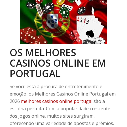
OS MELHORES
CASINOS ONLINE EM
PORTUGAL
Se você está à procura de entretenimento e
emoção, os Melhores Casinos Online Portugal em
2026
melhores casinos online portugal
são a
escolha perfeita. Com a popularidade crescente
dos jogos online, muitos sites surgiram,
oferecendo uma variedade de apostas e prêmios.