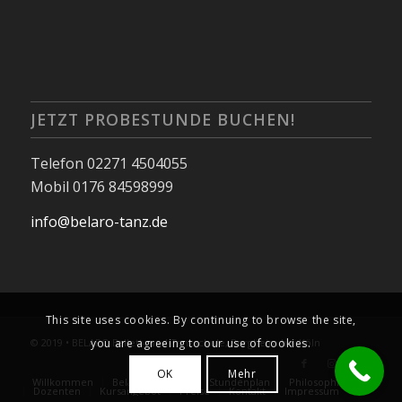
JETZT PROBESTUNDE BUCHEN!
Telefon 02271 4504055
Mobil 0176 84598999
info@belaro-tanz.de
This site uses cookies. By continuing to browse the site,
© 2019 • BELARO Ballett- und Tanzschule, Bergheim bei Köln
you are agreeing to our use of cookies.
OK
Mehr
Willkommen
Belaro Kalender
Stundenplan
Philosophie
Dozenten
Kursangebot
Preise
Kontakt
Impressum