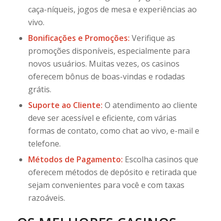
caça-níqueis, jogos de mesa e experiências ao
vivo.
Bonificações e Promoções:
Verifique as
promoções disponíveis, especialmente para
novos usuários. Muitas vezes, os casinos
oferecem bônus de boas-vindas e rodadas
grátis.
Suporte ao Cliente:
O atendimento ao cliente
deve ser acessível e eficiente, com várias
formas de contato, como chat ao vivo, e-mail e
telefone.
Métodos de Pagamento:
Escolha casinos que
oferecem métodos de depósito e retirada que
sejam convenientes para você e com taxas
razoáveis.