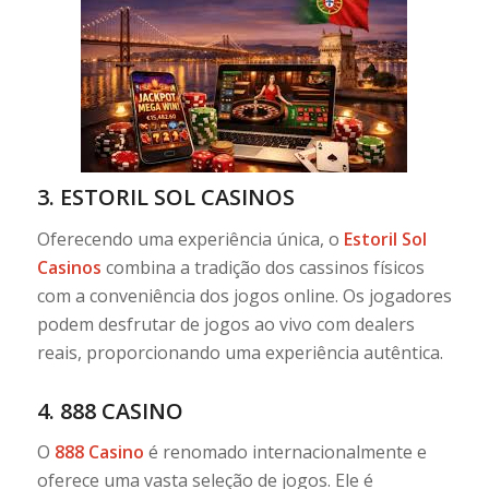
3. ESTORIL SOL CASINOS
Oferecendo uma experiência única, o
Estoril Sol
Casinos
combina a tradição dos cassinos físicos
com a conveniência dos jogos online. Os jogadores
podem desfrutar de jogos ao vivo com dealers
reais, proporcionando uma experiência autêntica.
4. 888 CASINO
O
888 Casino
é renomado internacionalmente e
oferece uma vasta seleção de jogos. Ele é