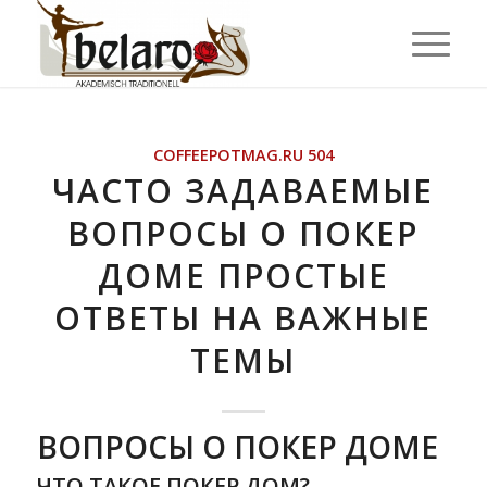
COFFEEPOTMAG.RU 504
ЧАСТО ЗАДАВАЕМЫЕ
ВОПРОСЫ О ПОКЕР
ДОМЕ ПРОСТЫЕ
ОТВЕТЫ НА ВАЖНЫЕ
ТЕМЫ
ВОПРОСЫ О ПОКЕР ДОМЕ
ЧТО ТАКОЕ ПОКЕР ДОМ?