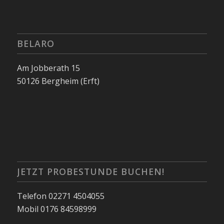
BELARO
Am Jobberath 15
50126 Bergheim (Erft)
JETZT PROBESTUNDE BUCHEN!
Telefon 02271 4504055
Mobil 0176 84598999