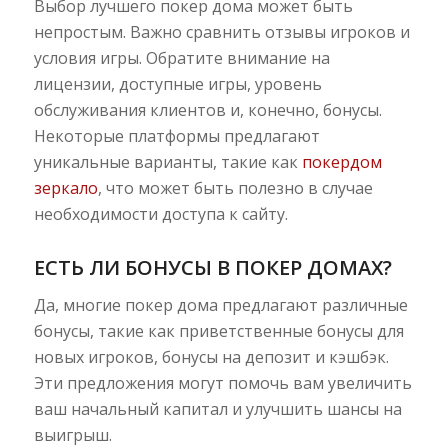
Выбор лучшего покер дома может быть
непростым. Важно сравнить отзывы игроков и
условия игры. Обратите внимание на
лицензии, доступные игры, уровень
обслуживания клиентов и, конечно, бонусы.
Некоторые платформы предлагают
уникальные варианты, такие как
покердом
зеркало
, что может быть полезно в случае
необходимости доступа к сайту.
ЕСТЬ ЛИ БОНУСЫ В ПОКЕР ДОМАХ?
Да, многие покер дома предлагают различные
бонусы, такие как приветственные бонусы для
новых игроков, бонусы на депозит и кэшбэк.
Эти предложения могут помочь вам увеличить
ваш начальный капитал и улучшить шансы на
выигрыш.