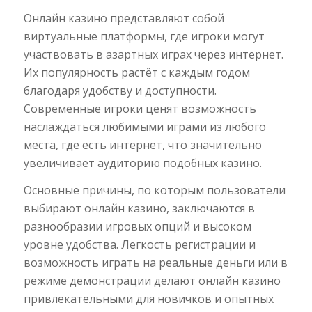
Онлайн казино представляют собой
виртуальные платформы, где игроки могут
участвовать в азартных играх через интернет.
Их популярность растёт с каждым годом
благодаря удобству и доступности.
Современные игроки ценят возможность
наслаждаться любимыми играми из любого
места, где есть интернет, что значительно
увеличивает аудиторию подобных казино.
Основные причины, по которым пользователи
выбирают онлайн казино, заключаются в
разнообразии игровых опций и высоком
уровне удобства. Легкость регистрации и
возможность играть на реальные деньги или в
режиме демонстрации делают онлайн казино
привлекательными для новичков и опытных