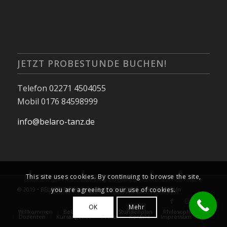
JETZT PROBESTUNDE BUCHEN!
Telefon 02271 4504055
Mobil 0176 84598999
info@belaro-tanz.de
This site uses cookies. By continuing to browse the site,
you are agreeing to our use of cookies.
© 2019 • BELARO Ballett- und Tanzschule, Bergheim bei Köln
OK
Mehr
Willkommen
Belaro Kalender
Stundenplan
Philosophie
Dozenten
Kursangebot
Preise
Kontakt
Impressum