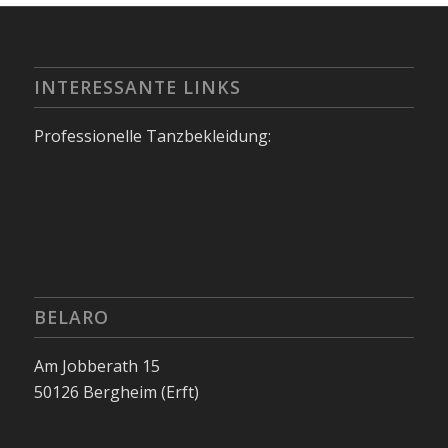
INTERESSANTE LINKS
Professionelle Tanzbekleidung:
BELARO
Am Jobberath 15
50126 Bergheim (Erft)