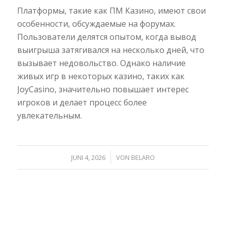
Платформы, такие как ПМ Казино, имеют свои
особенности, обсуждаемые на форумах.
Пользователи делятся опытом, когда вывод
выигрыша затягивался на несколько дней, что
вызывает недовольство. Однако наличие
живых игр в некоторых казино, таких как
JoyCasino, значительно повышает интерес
игроков и делает процесс более
увлекательным.
/
JUNI 4, 2026
VON
BELARO