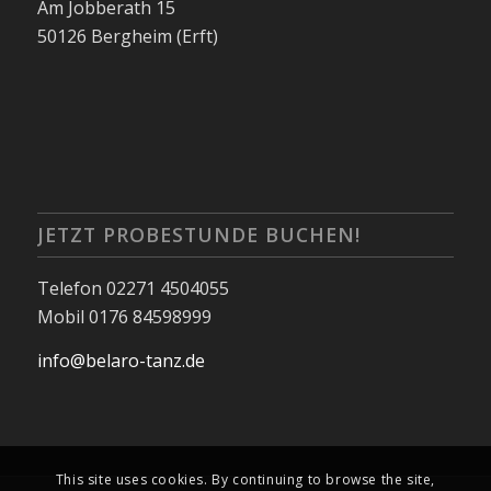
Am Jobberath 15
50126 Bergheim (Erft)
JETZT PROBESTUNDE BUCHEN!
Telefon 02271 4504055
Mobil 0176 84598999
info@belaro-tanz.de
This site uses cookies. By continuing to browse the site,