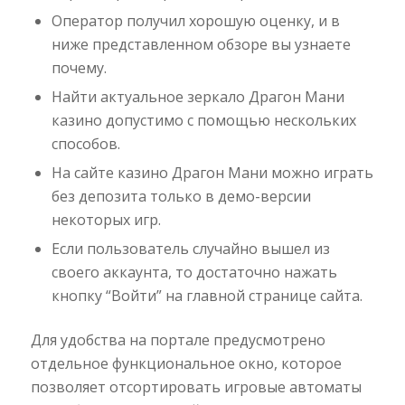
Оператор получил хорошую оценку, и в
ниже представленном обзоре вы узнаете
почему.
Найти актуальное зеркало Драгон Мани
казино допустимо с помощью нескольких
способов.
На сайте казино Драгон Мани можно играть
без депозита только в демо-версии
некоторых игр.
Если пользователь случайно вышел из
своего аккаунта, то достаточно нажать
кнопку “Войти” на главной странице сайта.
Для удобства на портале предусмотрено
отдельное функциональное окно, которое
позволяет отсортировать игровые автоматы