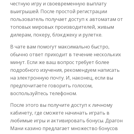
честную игру и своевременную выплату
выигрышей. После простой регистрации
пользователь получает доступ к автоматам от
топовых мировых производителей, живым
дилерам, покеру, блэкджеку и рулетке.
В чате вам помогут максимально быстро,
обычно ответ приходит в течение нескольких
минут. Если же ваш вопрос требует более
подробного изучения, рекомендуем написать
на электронную почту. И, наконец, если вы
предпочитаете говорить голосом,
воспользуйтесь телефоном.
После этого вы получите доступ к личному
кабинету, где сможете начинать играть в
любимые игры и активировать бонусы. Драгон
Мани казино предлагает множество бонусов