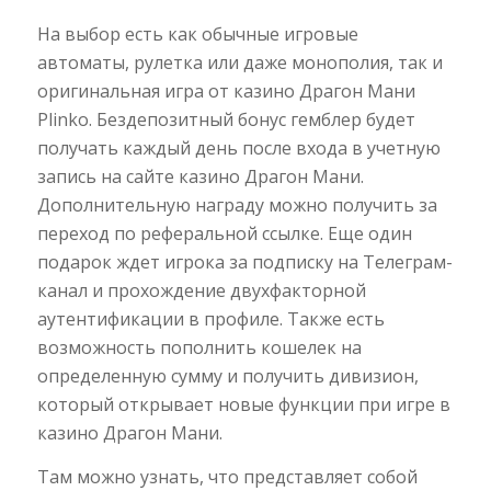
На выбор есть как обычные игровые
автоматы, рулетка или даже монополия, так и
оригинальная игра от казино Драгон Мани
Plinko. Бездепозитный бонус гемблер будет
получать каждый день после входа в учетную
запись на сайте казино Драгон Мани.
Дополнительную награду можно получить за
переход по реферальной ссылке. Еще один
подарок ждет игрока за подписку на Телеграм-
канал и прохождение двухфакторной
аутентификации в профиле. Также есть
возможность пополнить кошелек на
определенную сумму и получить дивизион,
который открывает новые функции при игре в
казино Драгон Мани.
Там можно узнать, что представляет собой