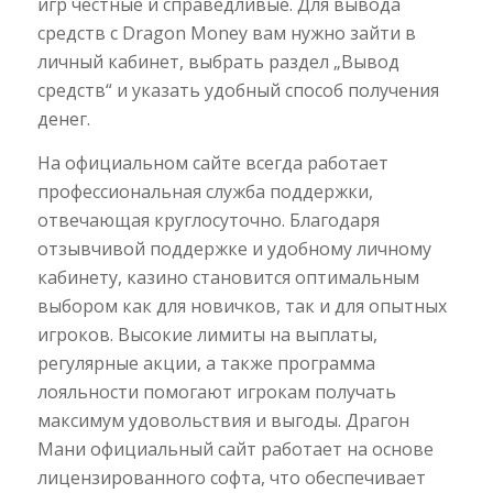
игр честные и справедливые. Для вывода
средств с Dragon Money вам нужно зайти в
личный кабинет, выбрать раздел „Вывод
средств“ и указать удобный способ получения
денег.
На официальном сайте всегда работает
профессиональная служба поддержки,
отвечающая круглосуточно. Благодаря
отзывчивой поддержке и удобному личному
кабинету, казино становится оптимальным
выбором как для новичков, так и для опытных
игроков. Высокие лимиты на выплаты,
регулярные акции, а также программа
лояльности помогают игрокам получать
максимум удовольствия и выгоды. Драгон
Мани официальный сайт работает на основе
лицензированного софта, что обеспечивает