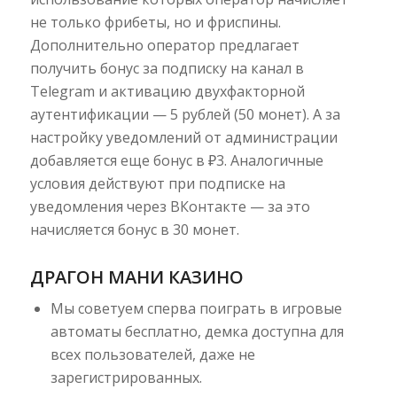
не только фрибеты, но и фриспины.
Дополнительно оператор предлагает
получить бонус за подписку на канал в
Telegram и активацию двухфакторной
аутентификации — 5 рублей (50 монет). А за
настройку уведомлений от администрации
добавляется еще бонус в ₽3. Аналогичные
условия действуют при подписке на
уведомления через ВКонтакте — за это
начисляется бонус в 30 монет.
ДРАГОН МАНИ КАЗИНО
Мы советуем сперва поиграть в игровые
автоматы бесплатно, демка доступна для
всех пользователей, даже не
зарегистрированных.