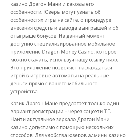
казино Драгон Мани и каковы его
особенности. Юзеры могут узнать об
особенностях игры на сайте, о процедуре
внесения средств и вывода выигрышей и об
отыгрыше бонусов. На данный момент
доступно специализированное мобильное
приложение Dragon Money Casino, которое
можно скачать, используя нашу ссылку ниже.
Это приложение позволяет наслаждаться
игрой в игровые автоматы на реальные
деньги прямо с вашего мобильного
устройства.
Казик Драгон Мане предлагает только один
вариант регистрации – через соцсети ТГ.
Найти актуальное зеркало Драгон Мани
казино допустимо с помощью нескольких
способов. Для удобства юзеров админы казино