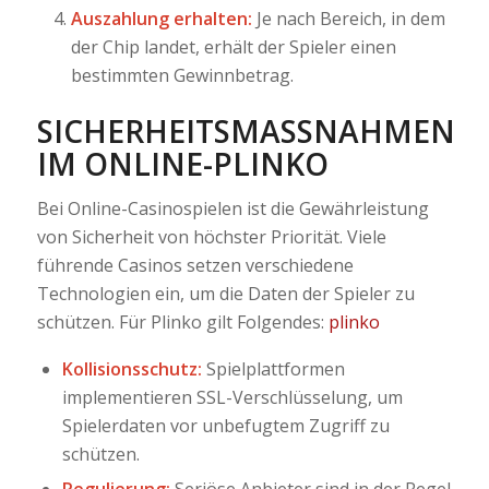
Auszahlung erhalten:
Je nach Bereich, in dem
der Chip landet, erhält der Spieler einen
bestimmten Gewinnbetrag.
SICHERHEITSMASSNAHMEN I
M ONLINE-PLINKO
Bei Online-Casinospielen ist die Gewährleistung
von Sicherheit von höchster Priorität. Viele
führende Casinos setzen verschiedene
Technologien ein, um die Daten der Spieler zu
schützen. Für Plinko gilt Folgendes:
plinko
Kollisionsschutz:
Spielplattformen
implementieren SSL-Verschlüsselung, um
Spielerdaten vor unbefugtem Zugriff zu
schützen.
Regulierung:
Seriöse Anbieter sind in der Regel