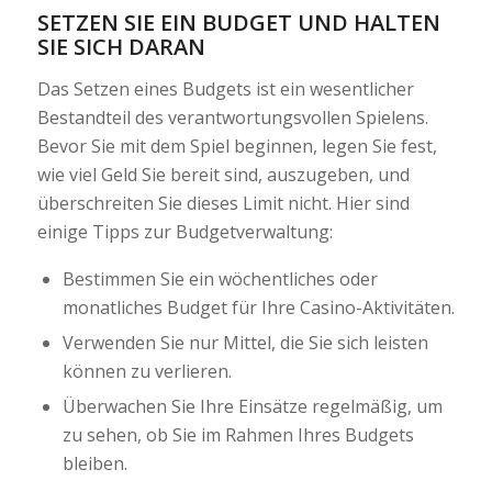
SETZEN SIE EIN BUDGET UND HALTEN
SIE SICH DARAN
Das Setzen eines Budgets ist ein wesentlicher
Bestandteil des verantwortungsvollen Spielens.
Bevor Sie mit dem Spiel beginnen, legen Sie fest,
wie viel Geld Sie bereit sind, auszugeben, und
überschreiten Sie dieses Limit nicht. Hier sind
einige Tipps zur Budgetverwaltung:
Bestimmen Sie ein wöchentliches oder
monatliches Budget für Ihre Casino-Aktivitäten.
Verwenden Sie nur Mittel, die Sie sich leisten
können zu verlieren.
Überwachen Sie Ihre Einsätze regelmäßig, um
zu sehen, ob Sie im Rahmen Ihres Budgets
bleiben.