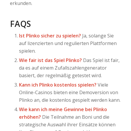
erkunden.
FAQS
Ist Plinko sicher zu spielen?
Ja, solange Sie
auf lizenzierten und regulierten Plattformen
spielen.
Wie fair ist das Spiel Plinko?
Das Spiel ist fair,
da es auf einem Zufallszahlengenerator
basiert, der regelmäßig getestet wird.
Kann ich Plinko kostenlos spielen?
Viele
Online-Casinos bieten eine Demoversion von
Plinko an, die kostenlos gespielt werden kann.
Wie kann ich meine Gewinne bei Plinko
erhöhen?
Die Teilnahme an Boni und die
strategische Auswahl ihrer Einsätze können