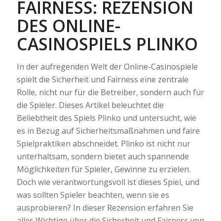
FAIRNESS: REZENSION
DES ONLINE-
CASINOSPIELS PLINKO
In der aufregenden Welt der Online-Casinospiele
spielt die Sicherheit und Fairness eine zentrale
Rolle, nicht nur für die Betreiber, sondern auch für
die Spieler. Dieses Artikel beleuchtet die
Beliebtheit des Spiels Plinko und untersucht, wie
es in Bezug auf Sicherheitsmaßnahmen und faire
Spielpraktiken abschneidet. Plinko ist nicht nur
unterhaltsam, sondern bietet auch spannende
Möglichkeiten für Spieler, Gewinne zu erzielen.
Doch wie verantwortungsvoll ist dieses Spiel, und
was sollten Spieler beachten, wenn sie es
ausprobieren? In dieser Rezension erfahren Sie
alles Wichtige über die Sicherheit und Fairness von