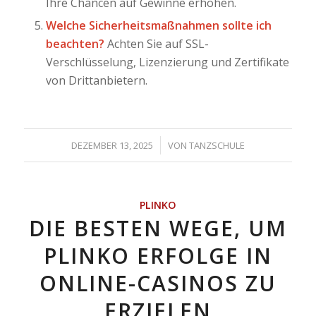
Ihre Chancen auf Gewinne erhöhen.
Welche Sicherheitsmaßnahmen sollte ich
beachten?
Achten Sie auf SSL-
Verschlüsselung, Lizenzierung und Zertifikate
von Drittanbietern.
/
DEZEMBER 13, 2025
VON
TANZSCHULE
PLINKO
DIE BESTEN WEGE, UM
PLINKO ERFOLGE IN
ONLINE-CASINOS ZU
ERZIELEN