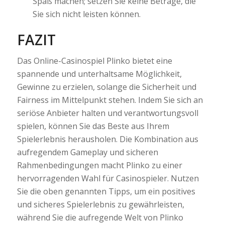
Spaß machen; setzen Sie keine Beträge, die
Sie sich nicht leisten können.
FAZIT
Das Online-Casinospiel Plinko bietet eine
spannende und unterhaltsame Möglichkeit,
Gewinne zu erzielen, solange die Sicherheit und
Fairness im Mittelpunkt stehen. Indem Sie sich an
seriöse Anbieter halten und verantwortungsvoll
spielen, können Sie das Beste aus Ihrem
Spielerlebnis herausholen. Die Kombination aus
aufregendem Gameplay und sicheren
Rahmenbedingungen macht Plinko zu einer
hervorragenden Wahl für Casinospieler. Nutzen
Sie die oben genannten Tipps, um ein positives
und sicheres Spielerlebnis zu gewährleisten,
während Sie die aufregende Welt von Plinko