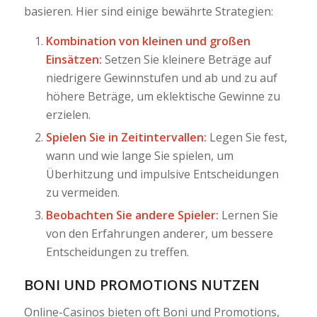
basieren. Hier sind einige bewährte Strategien:
Kombination von kleinen und großen
Einsätzen:
Setzen Sie kleinere Beträge auf
niedrigere Gewinnstufen und ab und zu auf
höhere Beträge, um eklektische Gewinne zu
erzielen.
Spielen Sie in Zeitintervallen:
Legen Sie fest,
wann und wie lange Sie spielen, um
Überhitzung und impulsive Entscheidungen
zu vermeiden.
Beobachten Sie andere Spieler:
Lernen Sie
von den Erfahrungen anderer, um bessere
Entscheidungen zu treffen.
BONI UND PROMOTIONS NUTZEN
Online-Casinos bieten oft Boni und Promotions,