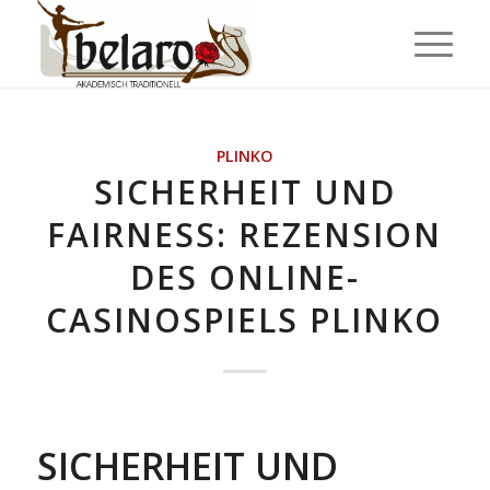
PLINKO
SICHERHEIT UND
FAIRNESS: REZENSION
DES ONLINE-
CASINOSPIELS PLINKO
SICHERHEIT UND