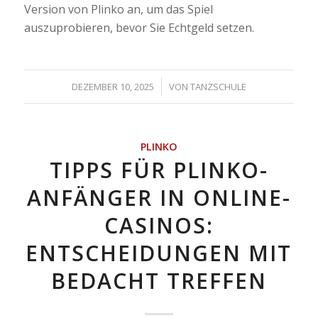
Version von Plinko an, um das Spiel
auszuprobieren, bevor Sie Echtgeld setzen.
/
DEZEMBER 10, 2025
VON
TANZSCHULE
PLINKO
TIPPS FÜR PLINKO-
ANFÄNGER IN ONLINE-
CASINOS:
ENTSCHEIDUNGEN MIT
BEDACHT TREFFEN