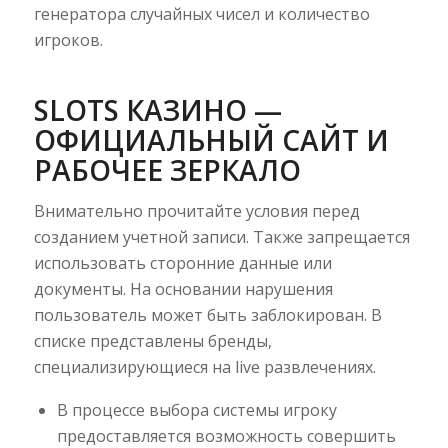
генератора случайных чисел и количество
игроков.
SLOTS КАЗИНО —
ОФИЦИАЛЬНЫЙ САЙТ И
РАБОЧЕЕ ЗЕРКАЛО
Внимательно прочитайте условия перед
созданием учетной записи. Также запрещается
использовать сторонние данные или
документы. На основании нарушения
пользователь может быть заблокирован. В
списке представлены бренды,
специализирующиеся на live развлечениях.
В процессе выбора системы игроку
предоставляется возможность совершить