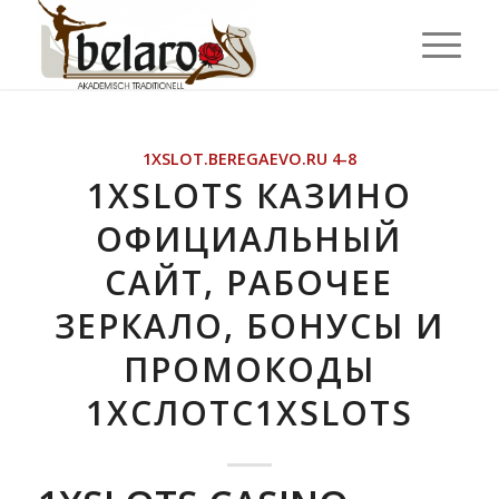
1XSLOT.BEREGAEVO.RU 4-8
1XSLOTS КАЗИНО
ОФИЦИАЛЬНЫЙ
САЙТ, РАБОЧЕЕ
ЗЕРКАЛО, БОНУСЫ И
ПРОМОКОДЫ
1ХСЛОТС1XSLOTS