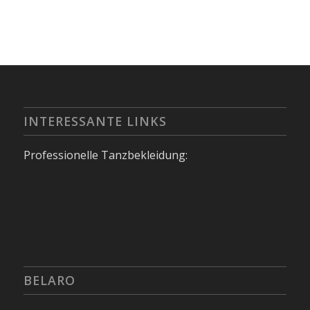
INTERESSANTE LINKS
Professionelle Tanzbekleidung:
BELARO