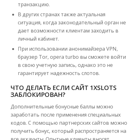
транзакцию.
В других странах также актуальная
ситуация, когда законодательный орган не
дает возможности клиентам заходить в
личный кабинет.
При использовании анонимайзера VPN,
браузер Tor, opera turbo вы сможете войти
в свою учетную запись, однако это не
гарантирует надежность слотов.
ЧТО ДЕЛАТЬ ЕСЛИ САЙТ 1XSLOTS
ЗАБЛОКИРОВАН?
Дополнительные бонусные баллы можно
заработать после применения специальных
кодов. С помощью партнерских сайтов можно
получить бонус, который распространяется на
все аккаунты. Опытные клиенты вносят