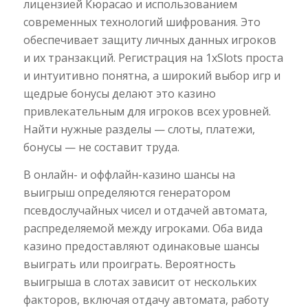
лицензией Кюрасао и использованием
современных технологий шифрования. Это
обеспечивает защиту личных данных игроков
и их транзакций. Регистрация на 1xSlots проста
и интуитивно понятна, а широкий выбор игр и
щедрые бонусы делают это казино
привлекательным для игроков всех уровней.
Найти нужные разделы — слоты, платежи,
бонусы — не составит труда.
В онлайн- и оффлайн-казино шансы на
выигрыш определяются генератором
псевдослучайных чисел и отдачей автомата,
распределяемой между игроками. Оба вида
казино предоставляют одинаковые шансы
выиграть или проиграть. Вероятность
выигрыша в слотах зависит от нескольких
факторов, включая отдачу автомата, работу