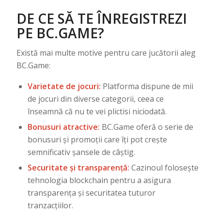
DE CE SĂ TE ÎNREGISTREZI
PE BC.GAME?
Există mai multe motive pentru care jucătorii aleg
BC.Game:
Varietate de jocuri:
Platforma dispune de mii
de jocuri din diverse categorii, ceea ce
înseamnă că nu te vei plictisi niciodată.
Bonusuri atractive:
BC.Game oferă o serie de
bonusuri și promoții care îți pot crește
semnificativ șansele de câștig.
Securitate și transparență:
Cazinoul folosește
tehnologia blockchain pentru a asigura
transparența și securitatea tuturor
tranzacțiilor.