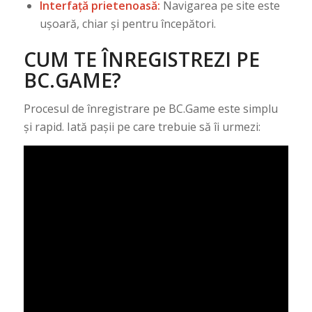
Interfață prietenoasă:
Navigarea pe site este
ușoară, chiar și pentru începători.
CUM TE ÎNREGISTREZI PE
BC.GAME?
Procesul de înregistrare pe BC.Game este simplu
și rapid. Iată pașii pe care trebuie să îi urmezi: