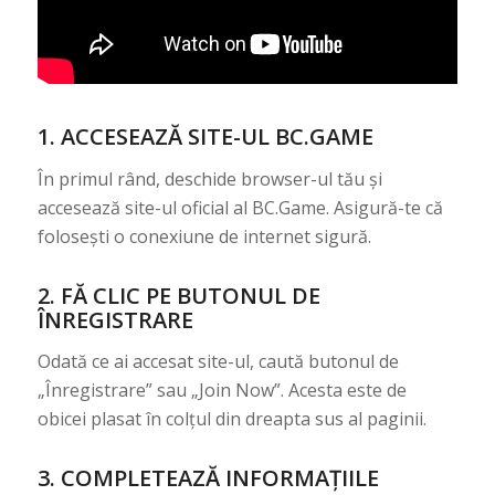
1. ACCESEAZĂ SITE-UL BC.GAME
În primul rând, deschide browser-ul tău și
accesează site-ul oficial al BC.Game. Asigură-te că
folosești o conexiune de internet sigură.
2. FĂ CLIC PE BUTONUL DE
ÎNREGISTRARE
Odată ce ai accesat site-ul, caută butonul de
„Înregistrare” sau „Join Now”. Acesta este de
obicei plasat în colțul din dreapta sus al paginii.
3. COMPLETEAZĂ INFORMAȚIILE