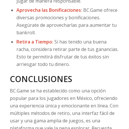
jugar de manera responsable.
Aprovecha las Bonificaciones:
BC.Game ofrece
diversas promociones y bonificaciones.
Asegúrate de aprovecharlas para aumentar tu
bankroll.
Retira a Tiempo:
Si has tenido una buena
racha, considera retirar parte de tus ganancias.
Esto te permitirá disfrutar de tus éxitos sin
arriesgar todo tu dinero.
CONCLUSIONES
BC.Game se ha establecido como una opción
popular para los jugadores en México, ofreciendo
una experiencia única y emocionante en línea. Con
múltiples métodos de retiro, una interfaz fácil de
usar y una gama amplia de juegos, es una
plataforma que vale la pena explorar. Recuerda