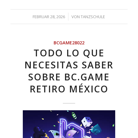
/
FEBRUAR 28, 2026
VON
TANZSCHULE
BCGAME28022
TODO LO QUE
NECESITAS SABER
SOBRE BC.GAME
RETIRO MÉXICO