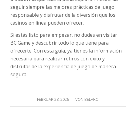
seguir siempre las mejores prácticas de juego
responsable y disfrutar de la diversión que los
casinos en línea pueden ofrecer.
Si estás listo para empezar, no dudes en visitar
BC.Game y descubrir todo lo que tiene para
ofrecerte. Con esta guía, ya tienes la información
necesaria para realizar retiros con éxito y
disfrutar de la experiencia de juego de manera
segura.
/
FEBRUAR 28, 2026
VON
BELARO