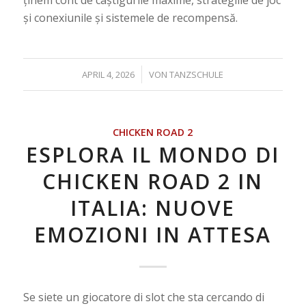
ținem cont de câștigurile maxime, strategiile de joc
și conexiunile și sistemele de recompensă.
/
APRIL 4, 2026
VON
TANZSCHULE
CHICKEN ROAD 2
ESPLORA IL MONDO DI
CHICKEN ROAD 2 IN
ITALIA: NUOVE
EMOZIONI IN ATTESA
Se siete un giocatore di slot che sta cercando di