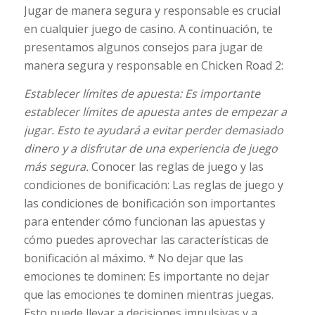
Jugar de manera segura y responsable es crucial
en cualquier juego de casino. A continuación, te
presentamos algunos consejos para jugar de
manera segura y responsable en Chicken Road 2:
Establecer límites de apuesta: Es importante
establecer límites de apuesta antes de empezar a
jugar. Esto te ayudará a evitar perder demasiado
dinero y a disfrutar de una experiencia de juego
más segura.
Conocer las reglas de juego y las
condiciones de bonificación: Las reglas de juego y
las condiciones de bonificación son importantes
para entender cómo funcionan las apuestas y
cómo puedes aprovechar las características de
bonificación al máximo. * No dejar que las
emociones te dominen: Es importante no dejar
que las emociones te dominen mientras juegas.
Esto puede llevar a decisiones impulsivas y a