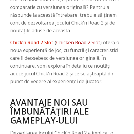
comparație cu versiunea originală? Pentru a
răspunde la această întrebare, trebuie să ținem
cont de dezvoltarea jocului Chick’n Road 2 și de
noutățile aduse de aceasta.
Chick’n Road 2 Slot
(
Chicken Road 2 Slot
) oferă o
nouă experiență de joc, cu funcții și caracteristici
care îl deosebesc de versiunea originală. În
continuare, vom explora în detaliu ce noutăți
aduce jocul Chick’n Road 2 și ce se așteaptă din
punct de vedere al experienței de jucator.
AVANTAJE NOI SAU
ÎMBUNĂTĂȚIRI ALE
GAMEPLAY-ULUI
Dezvoltarea jocului Chick’n Road 2 a implicat o