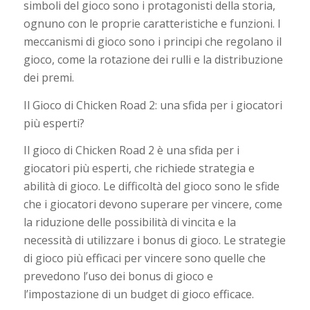
simboli del gioco sono i protagonisti della storia,
ognuno con le proprie caratteristiche e funzioni. I
meccanismi di gioco sono i principi che regolano il
gioco, come la rotazione dei rulli e la distribuzione
dei premi.
Il Gioco di Chicken Road 2: una sfida per i giocatori
più esperti?
Il gioco di Chicken Road 2 è una sfida per i
giocatori più esperti, che richiede strategia e
abilità di gioco. Le difficoltà del gioco sono le sfide
che i giocatori devono superare per vincere, come
la riduzione delle possibilità di vincita e la
necessità di utilizzare i bonus di gioco. Le strategie
di gioco più efficaci per vincere sono quelle che
prevedono l’uso dei bonus di gioco e
l’impostazione di un budget di gioco efficace.