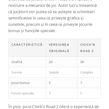
revizuire a mecanicii de joc. Acest lucru înseamnă
că jucătorii vor putea să se aștepte la schimbări
semnificative în ceea ce privește grafica și
sunetele, precum și în ceea ce privește jocurile
bonus și funcțiile speciale.
CARACTERISTICĂ
VERSIUNEA
CHICK’N
ORIGINALĂ
ROAD 2
Grafică
2D
3D
Sunete
Simple
Complex
Jocuri bonus
5
7
Funcții speciale
3
5
În plus, jocul Chick’n Road 2 oferă o experiență de