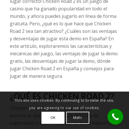
lugar correcto! Chicken Road 2 es un juego de
casino que ha ganado popularidad en todo el
mundo, y ahora puedes jugarlo en línea de forma
gratuita. Pero, ¿qué es lo que hace que Chicken
Road 2 sea tan atractivo? ¿Cuáles son las ventajas
y desventajas de jugar esta demo en España? En
este artículo, exploraremos las características y
mecánicas del juego, las ventajas de jugar la demo
gratis, las desventajas de jugar la demo, dónde
jugar Chicken Road 2 en España y consejos para
jugar de manera segura.
¿QUÉ ES CHICKEN ROAD 2?
This site uses cookies. By continuing to browse the site,
Chicken Road 2 es un juego de casino de
you are agreeing to our use of cookies.
aventuras que se basa en una historia de
OK
Mehr
exploración y acción. El juego se desarrolla en un