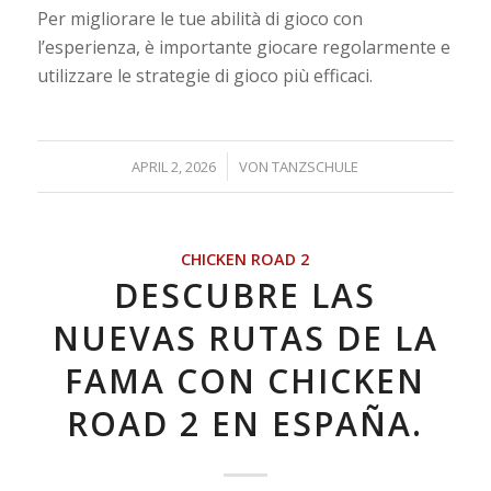
Per migliorare le tue abilità di gioco con
l’esperienza, è importante giocare regolarmente e
utilizzare le strategie di gioco più efficaci.
/
APRIL 2, 2026
VON
TANZSCHULE
CHICKEN ROAD 2
DESCUBRE LAS
NUEVAS RUTAS DE LA
FAMA CON CHICKEN
ROAD 2 EN ESPAÑA.