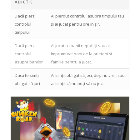
ADICȚIE
Dacă pierzi
Ai pierdut controlul asupra timpului tău
controlul
și ai jucat pentru ore in șir.
timpului
Dacă pierzi
Ai jucat cu banii nepoftiți sau ai
controlul
împrumutat bani de la prieteni și
asupra banilor
familie pentru a jucat.
Dacă te simți
Ai simțit obligat să joci, deși nu vrei, sau
obligat să joci
ai simțit că nu poți să nu joci.