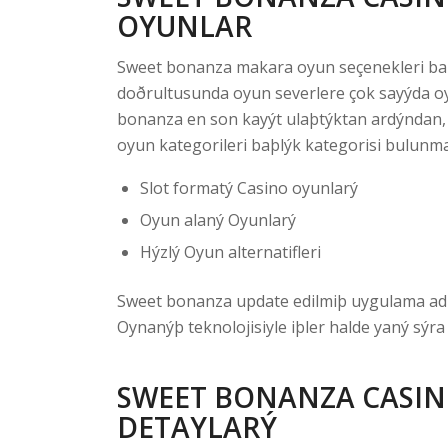
OYUNLAR
Sweet bonanza makara oyun seçenekleri ba
doðrultusunda oyun severlere çok sayýda oyu
bonanza en son kayýt ulaþtýktan ardýndan, 
oyun kategorileri baþlýk kategorisi bulunm
Slot formatý Casino oyunlarý
Oyun alaný Oyunlarý
Hýzlý Oyun alternatifleri
Sweet bonanza update edilmiþ uygulama adr
Oynanýþ teknolojisiyle iþler halde yaný sýra
SWEET BONANZA CASIN
DETAYLARÝ