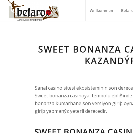
Willkommen
Belar
SWEET BONANZA CA
KAZANDÝ
Sanal casino sitesi ekosisteminin son dere
Sweet bonanza casinoya, tempolu eþliðinde b
bonanza kumarhane son versiyon giriþ oy
giriþ yapmanýz yeterli derecedir.
SWEET BONANZA CASINO