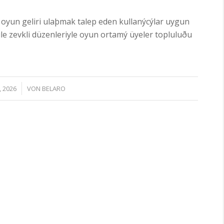
oyun geliri ulaþmak talep eden kullanýcýlar uygun
 ile zevkli düzenleriyle oyun ortamý üyeler topluluðu
 2026
VON
BELARO