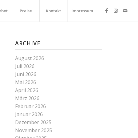
ebot
Preise
Kontakt
Impressum
ARCHIVE
August 2026
Juli 2026
Juni 2026
Mai 2026
April 2026
März 2026
Februar 2026
Januar 2026
Dezember 2025
November 2025