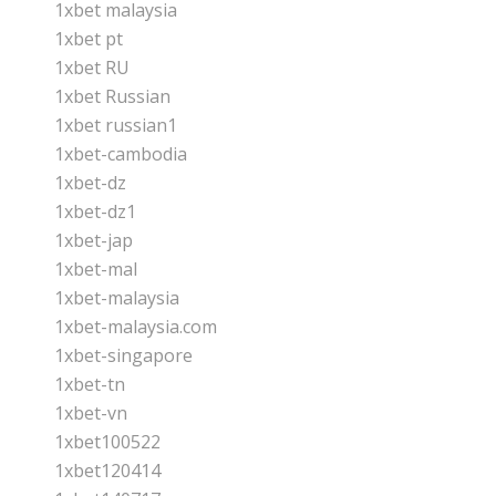
1xbet malaysia
1xbet pt
1xbet RU
1xbet Russian
1xbet russian1
1xbet-cambodia
1xbet-dz
1xbet-dz1
1xbet-jap
1xbet-mal
1xbet-malaysia
1xbet-malaysia.com
1xbet-singapore
1xbet-tn
1xbet-vn
1xbet100522
1xbet120414