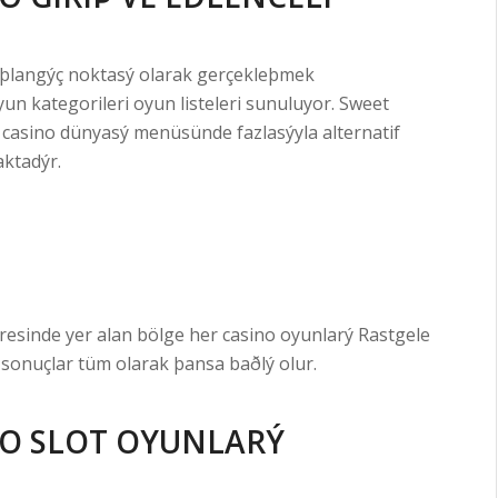
þlangýç noktasý olarak gerçekleþmek
n kategorileri oyun listeleri sunuluyor. Sweet
casino dünyasý menüsünde fazlasýyla alternatif
aktadýr.
esinde yer alan bölge her casino oyunlarý Rastgele
 sonuçlar tüm olarak þansa baðlý olur.
O SLOT OYUNLARÝ