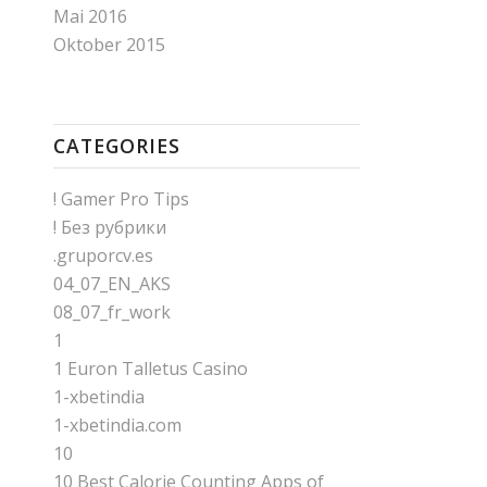
Mai 2016
Oktober 2015
CATEGORIES
! Gamer Pro Tips
! Без рубрики
.gruporcv.es
04_07_EN_AKS
08_07_fr_work
1
1 Euron Talletus Casino
1-xbetindia
1-xbetindia.com
10
10 Best Calorie Counting Apps of