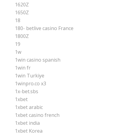
1620Z
1650Z
18
180- betlive casino France
1800Z
19
1w
1win casino spanish
1win fr
1win Turkiye
1winpro.co x3
1x-bet.sbs
1xbet
1xbet arabic
1xbet casino french
1xbet india
1xbet Korea