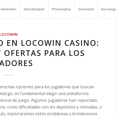
o Kalender
Stundenplan
Philosophie
Dozenten
Kursang
LOCOWIN
O EN LOCOWIN CASINO:
 OFERTAS PARA LOS
GADORES
en muchas opciones para los jugadores que buscan
embargo, es fundamental elegir una plataforma
eriencia de juego. Algunos jugadores han reportado
o, como dificultades con los depósitos y retiradas, o
culo, exploraremos estos problemas y brindaremos