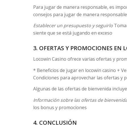
Para jugar de manera responsable, es import
consejos para jugar de manera responsable 
Establecer un presupuesto y seguirlo
Tomar
siente que se está jugando en exceso
3. OFERTAS Y PROMOCIONES EN 
Locowin Casino ofrece varias ofertas y pro
* Beneficios de jugar en locowin casino + V
Condiciones para aprovechar las ofertas y
Algunas de las ofertas de bienvenida incluye
Información sobre las ofertas de bienveni
los bonus y promociones
4. CONCLUSIÓN