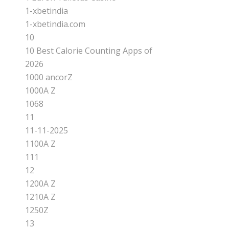
1-xbetindia
1-xbetindia.com
10
10 Best Calorie Counting Apps of
2026
1000 ancorZ
1000A Z
1068
11
11-11-2025
1100A Z
111
12
1200A Z
1210A Z
1250Z
13