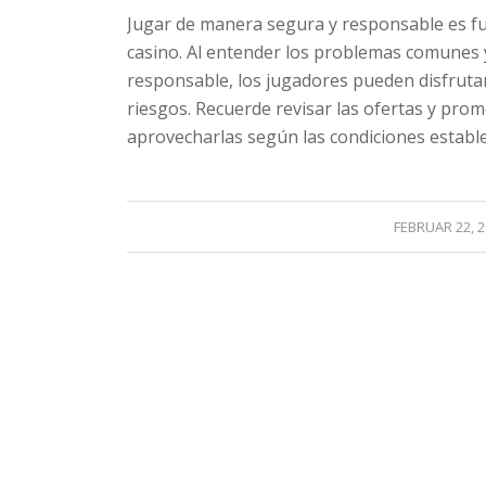
Jugar de manera segura y responsable es f
casino. Al entender los problemas comunes 
responsable, los jugadores pueden disfrutar
riesgos. Recuerde revisar las ofertas y pro
aprovecharlas según las condiciones estable
/
FEBRUAR 22, 