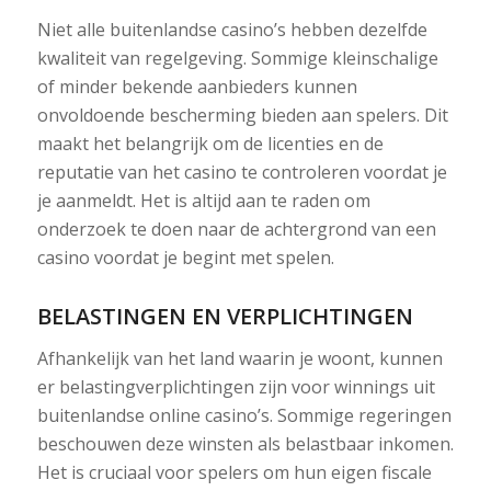
Niet alle buitenlandse casino’s hebben dezelfde
kwaliteit van regelgeving. Sommige kleinschalige
of minder bekende aanbieders kunnen
onvoldoende bescherming bieden aan spelers. Dit
maakt het belangrijk om de licenties en de
reputatie van het casino te controleren voordat je
je aanmeldt. Het is altijd aan te raden om
onderzoek te doen naar de achtergrond van een
casino voordat je begint met spelen.
BELASTINGEN EN VERPLICHTINGEN
Afhankelijk van het land waarin je woont, kunnen
er belastingverplichtingen zijn voor winnings uit
buitenlandse online casino’s. Sommige regeringen
beschouwen deze winsten als belastbaar inkomen.
Het is cruciaal voor spelers om hun eigen fiscale