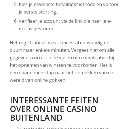
Kies je gewenste betalingsmethode en voltooi
je eerste storting.
Verifieer je account via de link die naar je e-
mail is gestuurd.
Het registratieproces is meestal eenvoudig en
duurt maar enkele minuten. Vergeet niet om alle
gegevens correct in te vullen om complicaties bij
het opnemen van winsten te voorkomen. Het is
een spannende stap naar het ontdekken van de
wereld van online gokken.
INTERESSANTE FEITEN
OVER ONLINE CASINO
BUITENLAND