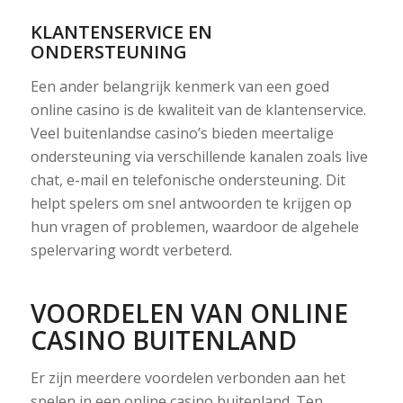
KLANTENSERVICE EN
ONDERSTEUNING
Een ander belangrijk kenmerk van een goed
online casino is de kwaliteit van de klantenservice.
Veel buitenlandse casino’s bieden meertalige
ondersteuning via verschillende kanalen zoals live
chat, e-mail en telefonische ondersteuning. Dit
helpt spelers om snel antwoorden te krijgen op
hun vragen of problemen, waardoor de algehele
spelervaring wordt verbeterd.
VOORDELEN VAN ONLINE
CASINO BUITENLAND
Er zijn meerdere voordelen verbonden aan het
spelen in een online casino buitenland. Ten