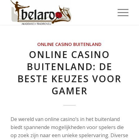
ONLINE CASINO BUITENLAND
ONLINE CASINO
BUITENLAND: DE
BESTE KEUZES VOOR
GAMER
De wereld van online casino’s in het buitenland
biedt spannende mogelijkheden voor spelers die
op zoek zijn naar een unieke spelervaring. Diverse