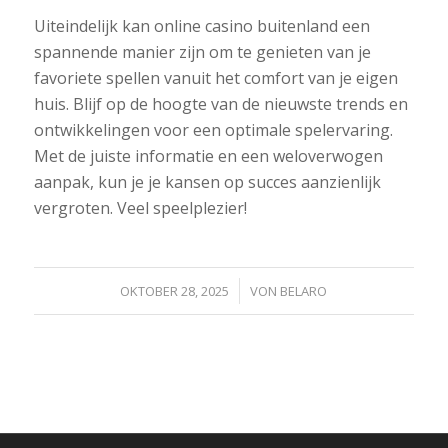
Uiteindelijk kan online casino buitenland een
spannende manier zijn om te genieten van je
favoriete spellen vanuit het comfort van je eigen
huis. Blijf op de hoogte van de nieuwste trends en
ontwikkelingen voor een optimale spelervaring.
Met de juiste informatie en een weloverwogen
aanpak, kun je je kansen op succes aanzienlijk
vergroten. Veel speelplezier!
/
OKTOBER 28, 2025
VON
BELARO