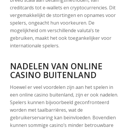
breed scala aan betalingsmethoden, van
creditcards tot e-wallets en cryptocurrencies. Dit
vergemakkelijkt de stortingen en opnames voor
spelers, ongeacht hun voorkeuren. De
mogelijkheid om verschillende valuta’s te
gebruiken, maakt het ook toegankelijker voor
internationale spelers.
NADELEN VAN ONLINE
CASINO BUITENLAND
Hoewel er veel voordelen zijn aan het spelen in
een online casino buitenland, zijn er ook nadelen.
Spelers kunnen bijvoorbeeld geconfronteerd
worden met taalbarrières, wat de
gebruikerservaring kan beïnvloeden. Bovendien
kunnen sommige casino’s minder betrouwbare