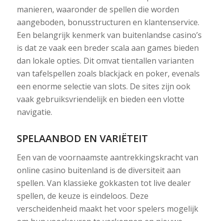
manieren, waaronder de spellen die worden
aangeboden, bonusstructuren en klantenservice.
Een belangrijk kenmerk van buitenlandse casino’s
is dat ze vaak een breder scala aan games bieden
dan lokale opties. Dit omvat tientallen varianten
van tafelspellen zoals blackjack en poker, evenals
een enorme selectie van slots. De sites zijn ook
vaak gebruiksvriendelijk en bieden een vlotte
navigatie.
SPELAANBOD EN VARIËTEIT
Een van de voornaamste aantrekkingskracht van
online casino buitenland is de diversiteit aan
spellen. Van klassieke gokkasten tot live dealer
spellen, de keuze is eindeloos. Deze
verscheidenheid maakt het voor spelers mogelijk