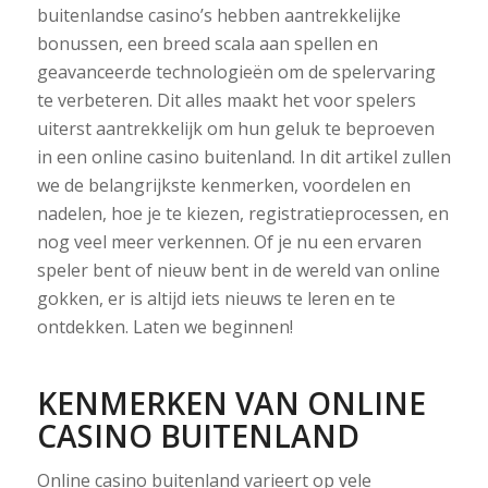
buitenlandse casino’s hebben aantrekkelijke
bonussen, een breed scala aan spellen en
geavanceerde technologieën om de spelervaring
te verbeteren. Dit alles maakt het voor spelers
uiterst aantrekkelijk om hun geluk te beproeven
in een online casino buitenland. In dit artikel zullen
we de belangrijkste kenmerken, voordelen en
nadelen, hoe je te kiezen, registratieprocessen, en
nog veel meer verkennen. Of je nu een ervaren
speler bent of nieuw bent in de wereld van online
gokken, er is altijd iets nieuws te leren en te
ontdekken. Laten we beginnen!
KENMERKEN VAN ONLINE
CASINO BUITENLAND
Online casino buitenland varieert op vele