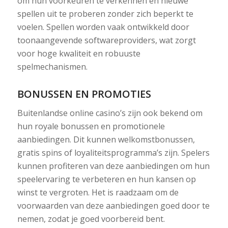
om hun voorkeuren te verkennen en nieuwe
spellen uit te proberen zonder zich beperkt te
voelen. Spellen worden vaak ontwikkeld door
toonaangevende softwareproviders, wat zorgt
voor hoge kwaliteit en robuuste
spelmechanismen.
BONUSSEN EN PROMOTIES
Buitenlandse online casino’s zijn ook bekend om
hun royale bonussen en promotionele
aanbiedingen. Dit kunnen welkomstbonussen,
gratis spins of loyaliteitsprogramma’s zijn. Spelers
kunnen profiteren van deze aanbiedingen om hun
speelervaring te verbeteren en hun kansen op
winst te vergroten. Het is raadzaam om de
voorwaarden van deze aanbiedingen goed door te
nemen, zodat je goed voorbereid bent.