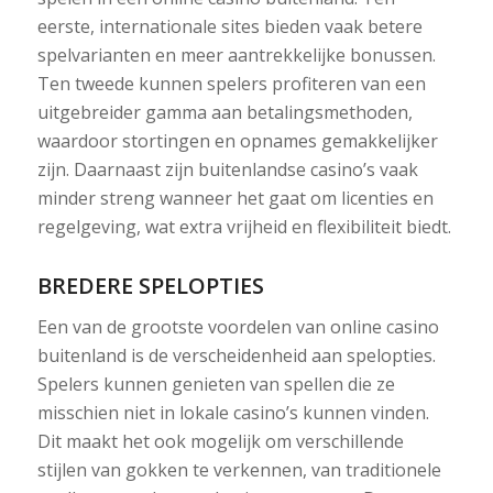
eerste, internationale sites bieden vaak betere
spelvarianten en meer aantrekkelijke bonussen.
Ten tweede kunnen spelers profiteren van een
uitgebreider gamma aan betalingsmethoden,
waardoor stortingen en opnames gemakkelijker
zijn. Daarnaast zijn buitenlandse casino’s vaak
minder streng wanneer het gaat om licenties en
regelgeving, wat extra vrijheid en flexibiliteit biedt.
BREDERE SPELOPTIES
Een van de grootste voordelen van online casino
buitenland is de verscheidenheid aan spelopties.
Spelers kunnen genieten van spellen die ze
misschien niet in lokale casino’s kunnen vinden.
Dit maakt het ook mogelijk om verschillende
stijlen van gokken te verkennen, van traditionele