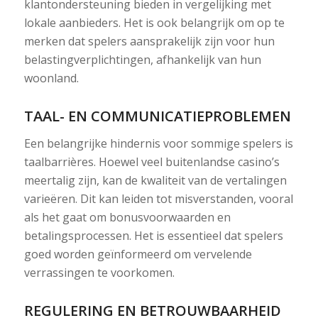
klantondersteuning bieden in vergelijking met
lokale aanbieders. Het is ook belangrijk om op te
merken dat spelers aansprakelijk zijn voor hun
belastingverplichtingen, afhankelijk van hun
woonland.
TAAL- EN COMMUNICATIEPROBLEMEN
Een belangrijke hindernis voor sommige spelers is
taalbarrières. Hoewel veel buitenlandse casino’s
meertalig zijn, kan de kwaliteit van de vertalingen
varieëren. Dit kan leiden tot misverstanden, vooral
als het gaat om bonusvoorwaarden en
betalingsprocessen. Het is essentieel dat spelers
goed worden geïnformeerd om vervelende
verrassingen te voorkomen.
REGULERING EN BETROUWBAARHEID