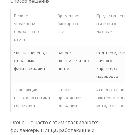
Способ решения
Резкое
Временная
Предоставление
увеличение
блокировка
выписки о
оборотов по
счета
доходах
карте
Частые переводы
Запрос
Подтверждение
от разных
пояснительного
личного
физических лиц
письма
характера
переводов
Транзакции с
Отказ в
Использование
высокорисковыми
проведении
альтернативных
сервисами
операции
методов вывода
Особенно часто с этим сталкиваются
фрилансеры и лица, работающие с