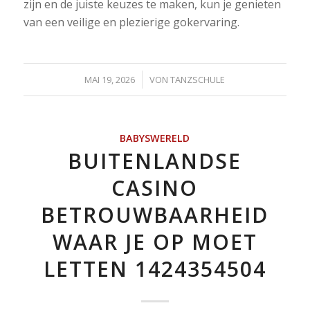
zijn en de juiste keuzes te maken, kun je genieten
van een veilige en plezierige gokervaring.
/
MAI 19, 2026
VON
TANZSCHULE
BABYSWERELD
BUITENLANDSE
CASINO
BETROUWBAARHEID
WAAR JE OP MOET
LETTEN 1424354504