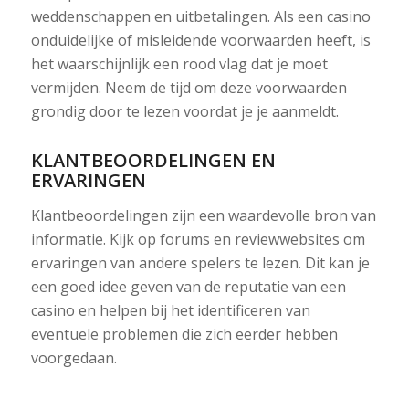
weddenschappen en uitbetalingen. Als een casino
onduidelijke of misleidende voorwaarden heeft, is
het waarschijnlijk een rood vlag dat je moet
vermijden. Neem de tijd om deze voorwaarden
grondig door te lezen voordat je je aanmeldt.
KLANTBEOORDELINGEN EN
ERVARINGEN
Klantbeoordelingen zijn een waardevolle bron van
informatie. Kijk op forums en reviewwebsites om
ervaringen van andere spelers te lezen. Dit kan je
een goed idee geven van de reputatie van een
casino en helpen bij het identificeren van
eventuele problemen die zich eerder hebben
voorgedaan.