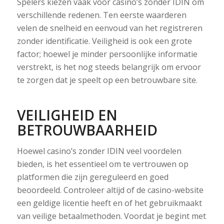
Spelers kiezen vaak voor casino’s zonder IDIN om
verschillende redenen. Ten eerste waarderen
velen de snelheid en eenvoud van het registreren
zonder identificatie. Veiligheid is ook een grote
factor; hoewel je minder persoonlijke informatie
verstrekt, is het nog steeds belangrijk om ervoor
te zorgen dat je speelt op een betrouwbare site.
VEILIGHEID EN
BETROUWBAARHEID
Hoewel casino’s zonder IDIN veel voordelen
bieden, is het essentieel om te vertrouwen op
platformen die zijn gereguleerd en goed
beoordeeld. Controleer altijd of de casino-website
een geldige licentie heeft en of het gebruikmaakt
van veilige betaalmethoden. Voordat je begint met