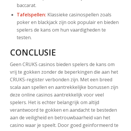
baccarat.
Tafelspellen:
Klassieke casinospellen zoals
poker en blackjack zijn ook populair en bieden
spelers de kans om hun vaardigheden te
testen.
CONCLUSIE
Geen CRUKS casinos bieden spelers de kans om
vrij te gokken zonder de beperkingen die aan het
CRUKS-register verbonden zijn. Met een breed
scala aan spellen en aantrekkelijke bonussen zijn
deze online casinos aantrekkelijk voor veel
spelers. Het is echter belangrijk om altijd
verantwoord te gokken en aandacht te besteden
aan de veiligheid en betrouwbaarheid van het
casino waar je speelt. Door goed geïnformeerd te