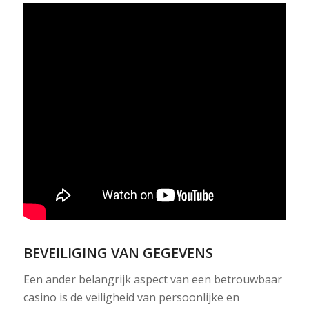
BEVEILIGING VAN GEGEVENS
Een ander belangrijk aspect van een betrouwbaar
casino is de veiligheid van persoonlijke en