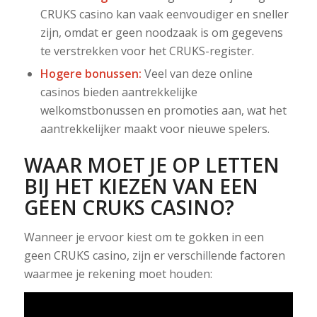
CRUKS casino kan vaak eenvoudiger en sneller
zijn, omdat er geen noodzaak is om gegevens
te verstrekken voor het CRUKS-register.
Hogere bonussen:
Veel van deze online
casinos bieden aantrekkelijke
welkomstbonussen en promoties aan, wat het
aantrekkelijker maakt voor nieuwe spelers.
WAAR MOET JE OP LETTEN
BIJ HET KIEZEN VAN EEN
GEEN CRUKS CASINO?
Wanneer je ervoor kiest om te gokken in een
geen CRUKS casino, zijn er verschillende factoren
waarmee je rekening moet houden: