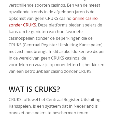
verschillende soorten casinos. Een van de meest
opvallende trends in de afgelopen jaren is de
opkomst van geen CRUKS casino
online casino
zonder CRUKS
. Deze platforms bieden spelers de
kans om te genieten van hun favoriete
casinospellen zonder de beperkingen die de
CRUKS (Centraal Register Uitsluiting Kansspelen)
met zich meebrengt. In dit artikel duiken we dieper
in de wereld van geen CRUKS casinos, de
voordelen en waar je op moet letten bij het kiezen
van een betrouwbaar casino zonder CRUKS.
WAT IS CRUKS?
CRUKS, oftewel het Centraal Register Uitsluiting
Kansspelen, is een systeem dat in Nederland is
opgezet om spelers te beschermen tegen