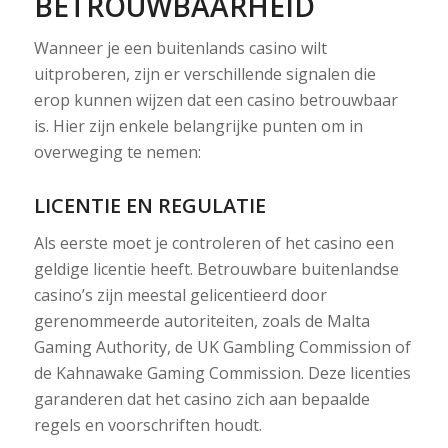
BETROUWBAARHEID
Wanneer je een buitenlands casino wilt
uitproberen, zijn er verschillende signalen die
erop kunnen wijzen dat een casino betrouwbaar
is. Hier zijn enkele belangrijke punten om in
overweging te nemen:
LICENTIE EN REGULATIE
Als eerste moet je controleren of het casino een
geldige licentie heeft. Betrouwbare buitenlandse
casino’s zijn meestal gelicentieerd door
gerenommeerde autoriteiten, zoals de Malta
Gaming Authority, de UK Gambling Commission of
de Kahnawake Gaming Commission. Deze licenties
garanderen dat het casino zich aan bepaalde
regels en voorschriften houdt.