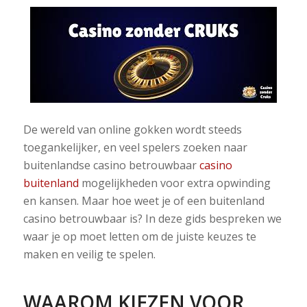
De wereld van online gokken wordt steeds
toegankelijker, en veel spelers zoeken naar
buitenlandse casino betrouwbaar
casino
buitenland
mogelijkheden voor extra opwinding
en kansen. Maar hoe weet je of een buitenland
casino betrouwbaar is? In deze gids bespreken we
waar je op moet letten om de juiste keuzes te
maken en veilig te spelen.
WAAROM KIEZEN VOOR