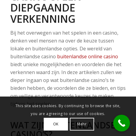
DIEPGAANDE
VERKENNING
Bij het overwegen van het spelen in een casino,
denken veel mensen na over de keuze tussen
lokale en buitenlandse opties. De wereld van
buitenlandse casino
buitenlandse online casino
biedt unieke mogelijkheden en voordelen die het
verkennen waard zijn. In deze artikelen zullen we
dieper ingaan op wat buitenlandse casino’s te
bieden hebben, de voordelen die ze bieden, en tips
om veilige en verantwoorde keuzes te maken
tijdens het spelen.
This site uses cookies. By continuing to browse the site,
you are agreeing to our use of cookies.
WAT ZIJN BUITENLANDSE
OK
Mehr
CASINO’S?