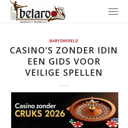
BABYSWERELD
CASINO’S ZONDER IDIN
EEN GIDS VOOR
VEILIGE SPELLEN