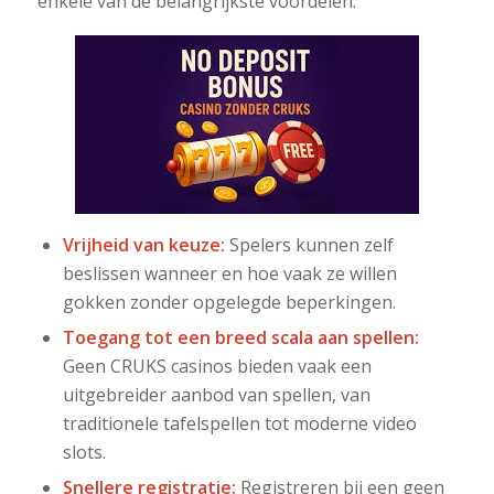
enkele van de belangrijkste voordelen:
Vrijheid van keuze:
Spelers kunnen zelf
beslissen wanneer en hoe vaak ze willen
gokken zonder opgelegde beperkingen.
Toegang tot een breed scala aan spellen:
Geen CRUKS casinos bieden vaak een
uitgebreider aanbod van spellen, van
traditionele tafelspellen tot moderne video
slots.
Snellere registratie:
Registreren bij een geen