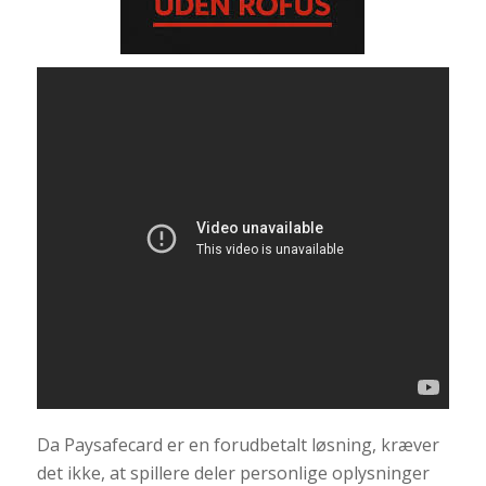
Da Paysafecard er en forudbetalt løsning, kræver
det ikke, at spillere deler personlige oplysninger