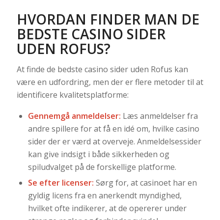
HVORDAN FINDER MAN DE
BEDSTE CASINO SIDER
UDEN ROFUS?
At finde de bedste casino sider uden Rofus kan
være en udfordring, men der er flere metoder til at
identificere kvalitetsplatforme:
Gennemgå anmeldelser:
Læs anmeldelser fra
andre spillere for at få en idé om, hvilke casino
sider der er værd at overveje. Anmeldelsessider
kan give indsigt i både sikkerheden og
spiludvalget på de forskellige platforme.
Se efter licenser:
Sørg for, at casinoet har en
gyldig licens fra en anerkendt myndighed,
hvilket ofte indikerer, at de opererer under