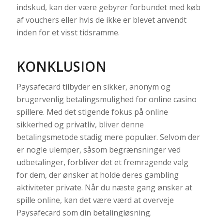
indskud, kan der være gebyrer forbundet med køb
af vouchers eller hvis de ikke er blevet anvendt
inden for et visst tidsramme.
KONKLUSION
Paysafecard tilbyder en sikker, anonym og
brugervenlig betalingsmulighed for online casino
spillere. Med det stigende fokus på online
sikkerhed og privatliv, bliver denne
betalingsmetode stadig mere populær. Selvom der
er nogle ulemper, såsom begrænsninger ved
udbetalinger, forbliver det et fremragende valg
for dem, der ønsker at holde deres gambling
aktiviteter private. Når du næste gang ønsker at
spille online, kan det være værd at overveje
Paysafecard som din betalingløsning.