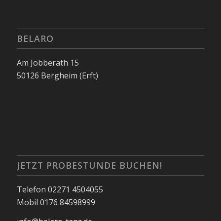
BELARO
Am Jobberath 15
50126 Bergheim (Erft)
JETZT PROBESTUNDE BUCHEN!
Telefon 02271 4504055
Mobil 0176 84598999