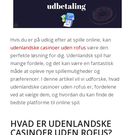
Hvis du er på udkig efter at spille online, kan
udenlandske casinoer uden rofus
være den
perfekte løsning for dig. Udenlandsk spil har
mange fordele, og det kan være en fantastisk
måde at opleve nye spillemuligheder og
præferencer. I denne artikel vil vi udforske, hvad
udenlandske casinoer uden rofus er, fordelene
ved at vælge dem, og hvordan du kan finde de
bedste platforme til online spil.
HVAD ER UDENLANDSKE
CASINOER UDEN ROFUS?