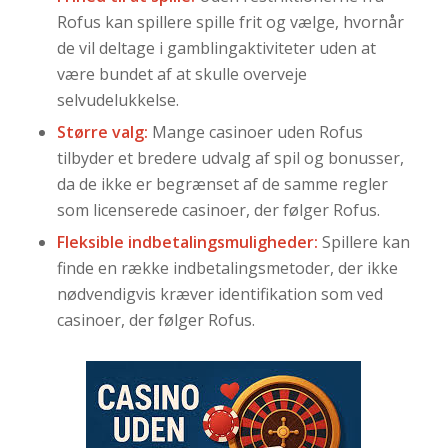
Rofus kan spillere spille frit og vælge, hvornår
de vil deltage i gamblingaktiviteter uden at
være bundet af at skulle overveje
selvudelukkelse.
Større valg:
Mange casinoer uden Rofus
tilbyder et bredere udvalg af spil og bonusser,
da de ikke er begrænset af de samme regler
som licenserede casinoer, der følger Rofus.
Fleksible indbetalingsmuligheder:
Spillere kan
finde en række indbetalingsmetoder, der ikke
nødvendigvis kræver identifikation som ved
casinoer, der følger Rofus.