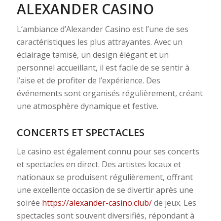
ALEXANDER CASINO
L’ambiance d’Alexander Casino est l’une de ses
caractéristiques les plus attrayantes. Avec un
éclairage tamisé, un design élégant et un
personnel accueillant, il est facile de se sentir à
l’aise et de profiter de l’expérience. Des
événements sont organisés régulièrement, créant
une atmosphère dynamique et festive.
CONCERTS ET SPECTACLES
Le casino est également connu pour ses concerts
et spectacles en direct. Des artistes locaux et
nationaux se produisent régulièrement, offrant
une excellente occasion de se divertir après une
soirée
https://alexander-casino.club/
de jeux. Les
spectacles sont souvent diversifiés, répondant à