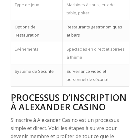
Type de Jeux
Machines à sous, jeux de
table, poker
Options de
Restaurants gastronomiques
Restauration
et bars
Événements
Spectacles en direct et soirées
à thème
Système de Sécurité
Surveillance vidéo et
personnel de sécurité
PROCESSUS D’INSCRIPTION
À ALEXANDER CASINO
S’inscrire à Alexander Casino est un processus
simple et direct. Voici les étapes à suivre pour
devenir membre et profiter de tout ce que le