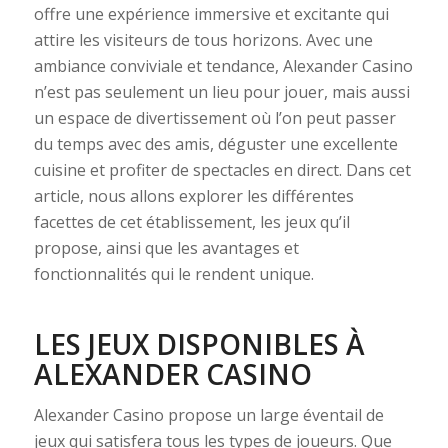
offre une expérience immersive et excitante qui
attire les visiteurs de tous horizons. Avec une
ambiance conviviale et tendance, Alexander Casino
n’est pas seulement un lieu pour jouer, mais aussi
un espace de divertissement où l’on peut passer
du temps avec des amis, déguster une excellente
cuisine et profiter de spectacles en direct. Dans cet
article, nous allons explorer les différentes
facettes de cet établissement, les jeux qu’il
propose, ainsi que les avantages et
fonctionnalités qui le rendent unique.
LES JEUX DISPONIBLES À
ALEXANDER CASINO
Alexander Casino propose un large éventail de
jeux qui satisfera tous les types de joueurs. Que