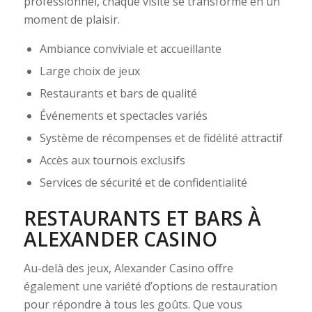
professionnel, chaque visite se transforme en un
moment de plaisir.
Ambiance conviviale et accueillante
Large choix de jeux
Restaurants et bars de qualité
Événements et spectacles variés
Système de récompenses et de fidélité attractif
Accès aux tournois exclusifs
Services de sécurité et de confidentialité
RESTAURANTS ET BARS À
ALEXANDER CASINO
Au-delà des jeux, Alexander Casino offre
également une variété d’options de restauration
pour répondre à tous les goûts. Que vous