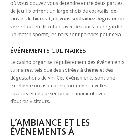
où vous pouvez vous détendre entre deux parties
de jeu. Ils offrent un large choix de cocktails, de
vins et de bières. Que vous souhaitiez déguster un
verre tout en discutant avec des amis ou regarder
un match sportif, les bars sont parfaits pour cela.
ÉVÉNEMENTS CULINAIRES
Le casino organise régulièrement des événements
culinaires, tels que des soirées à thème et des
dégustations de vin. Ces événements sont une
excellente occasion d’explorer de nouvelles
saveurs et de passer un bon moment avec
d’autres visiteurs.
L’AMBIANCE ET LES
ÉVÉNEMENTS À