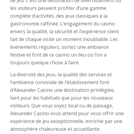
de jeu. C’est une destination de divertissement où
les visiteurs peuvent profiter d’une gamme
complète d’activités, des jeux classiques à la
gastronomie raffinée. L’engagement du casino
envers la qualité, la sécurité et l’expérience client
fait de chaque visite un moment inoubliable. Les
événements réguliers, sortez une ambiance
festive et font de ce casino un lieu où l’on a
toujours quelque chose à faire.
La diversité des jeux, la qualité des services et
l’ambiance conviviale de l’établissement font
d’Alexander Casino une destination privilégiée,
tant pour les habitués que pour les nouveaux
visiteurs. Que vous soyez local ou de passage,
Alexander Casino vous attend pour vous offrir une
expérience de jeu exceptionnelle, enrichie par une
atmosphère chaleureuse et accueillante.