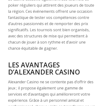
poker réguliers qui attirent des joueurs de toute
la région. Ces événements offrent une occasion
fantastique de tester vos compétences contre
d’autres passionnés et de remporter des prix
significatifs. Les tournois sont bien organisés,
avec des structures de mise qui permettent à
chacun de jouer à son rythme et d’avoir une
chance équitable de gagner.
LES AVANTAGES
D’ALEXANDER CASINO
Alexander Casino ne se contente pas d’offrir des
jeux ; il propose également une gamme de
services et d’avantages qui amélioreront votre
expérience. Grâce à un personnel amical et