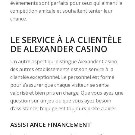
événements sont parfaits pour ceux qui aiment la
compétition amicale et souhaitent tenter leur
chance.
LE SERVICE À LA CLIENTÈLE
DE ALEXANDER CASINO
Un autre aspect qui distingue Alexander Casino
des autres établissements est son service à la
clientèle exceptionnel. Le personnel est formé
pour s’assurer que chaque visiteur se sente
valorisé et bien pris en charge. Que vous ayez une
question sur un jeu ou que vous ayez besoin
d’assistance, l’équipe est toujours prête à aider.
ASSISTANCE FINANCEMENT