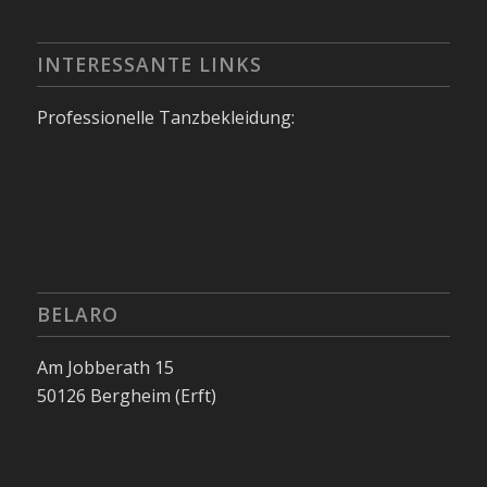
INTERESSANTE LINKS
Professionelle Tanzbekleidung:
BELARO
Am Jobberath 15
50126 Bergheim (Erft)