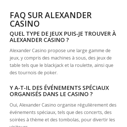
FAQ SUR ALEXANDER
CASINO
QUEL TYPE DE JEUX PUIS-JE TROUVER À
ALEXANDER CASINO ?
Alexander Casino propose une large gamme de
jeux, y compris des machines à sous, des jeux de
table tels que le blackjack et la roulette, ainsi que
des tournois de poker.
Y A-T-IL DES ÉVÉNEMENTS SPÉCIAUX
ORGANISÉS DANS LE CASINO ?
Oui, Alexander Casino organise régulièrement des
événements spéciaux, tels que des concerts, des
soirées à thème et des tombolas, pour divertir les
visiteurs.