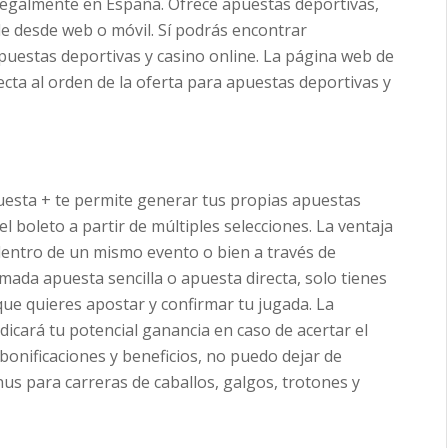
 legalmente en España. Ofrece apuestas deportivas,
ble desde web o móvil. Sí podrás encontrar
uestas deportivas y casino online. La página web de
cta al orden de la oferta para apuestas deportivas y
uesta + te permite generar tus propias apuestas
el boleto a partir de múltiples selecciones. La ventaja
entro de un mismo evento o bien a través de
mada apuesta sencilla o apuesta directa, solo tienes
que quieres apostar y confirmar tu jugada. La
dicará tu potencial ganancia en caso de acertar el
bonificaciones y beneficios, no puedo dejar de
s para carreras de caballos, galgos, trotones y