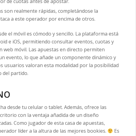
r de cuotas antes de apostar.
as son realmente rápidas, completándose la
taca a este operador por encima de otros.
de el móvil es cómodo y sencillo. La plataforma está
oid e iOS, permitiendo consultar eventos, cuotas y
ón web móvil. Las apuestas en directo permiten
a un evento, lo que añade un componente dinámico y
os usuarios valoran esta modalidad por la posibilidad
 del partido.
INO
ha desde tu celular o tablet. Además, ofrece las
critorio con la ventaja añadida de un diseño
izadas. Como jugador de esta casa de apuestas,
erador líder a la altura de las mejores bookies.
Es