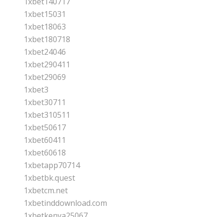
1xbet140717
1xbet15031
1xbet18063
1xbet180718
1xbet24046
1xbet290411
1xbet29069
1xbet3
1xbet30711
1xbet310511
1xbet50617
1xbet60411
1xbet60618
1xbetapp70714
1xbetbk.quest
1xbetcm.net
1xbetinddownload.com
1xbetkenya25067