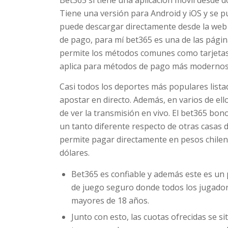
Bet365 sí tiene una aplicación móvil desde 
Tiene una versión para Android y iOS y se pu
puede descargar directamente desde la web 
de pago, para mí bet365 es una de las págin
permite los métodos comunes como tarjetas d
aplica para métodos de pago más modernos
Casi todos los deportes más populares lista
apostar en directo. Además, en varios de ell
de ver la transmisión en vivo. El bet365 bo
un tanto diferente respecto de otras casas 
permite pagar directamente en pesos chileno
dólares.
Bet365 es confiable y además este es un 
de juego seguro donde todos los jugador
mayores de 18 años.
Junto con esto, las cuotas ofrecidas se 