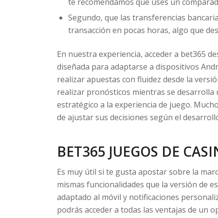
te recomendamos que uses un comparado
Segundo, que las transferencias bancari
transacción en pocas horas, algo que des
En nuestra experiencia, acceder a bet365 des
diseñada para adaptarse a dispositivos Andr
realizar apuestas con fluidez desde la versi
realizar pronósticos mientras se desarroll
estratégico a la experiencia de juego. Much
de ajustar sus decisiones según el desarrollo
BET365 JUEGOS DE CAS
Es muy útil si te gusta apostar sobre la marc
mismas funcionalidades que la versión de es
adaptado al móvil y notificaciones personal
podrás acceder a todas las ventajas de un op