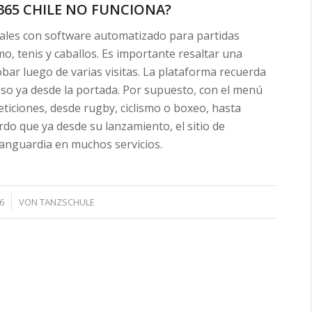
365 CHILE NO FUNCIONA?
uales con software automatizado para partidas
smo, tenis y caballos. Es importante resaltar una
obar luego de varias visitas. La plataforma recuerda
cceso ya desde la portada. Por supuesto, con el menú
ticiones, desde rugby, ciclismo o boxeo, hasta
rdo que ya desde su lanzamiento, el sitio de
vanguardia en muchos servicios.
26
VON
TANZSCHULE