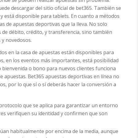
donde se pueden realizar apuestas sin problema.
ede descargar del sitio oficial de bet365. También se
y está disponible para tablets. En cuanto a métodos
as de apuestas deportivas que la lleva. No solo
e débito, crédito, y transferencia, sino también
 y novedosos.
dos en la casa de apuestas están disponibles para
os, en los eventos más importantes, está posibilidad
no bienvenida o bono para nuevos clientes funciona
de apuestas. Bet365 apuestas deportivas en línea no
s, por lo que sí o sí deberás hacer la conversión a
protocolo que se aplica para garantizar un entorno
es verifiquen su identidad y confirmen que son
sitúan habitualmente por encima de la media, aunque