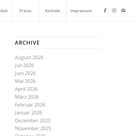
ebot
Preise
Kontakt
Impressum
ARCHIVE
August 2026
Juli 2026
Juni 2026
Mai 2026
April 2026
März 2026
Februar 2026
Januar 2026
Dezember 2025
November 2025