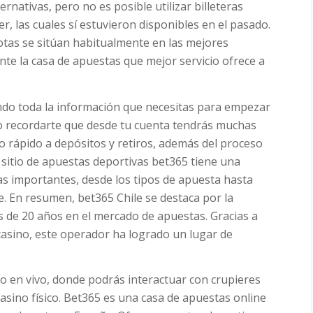
rnativas, pero no es posible utilizar billeteras
r, las cuales sí estuvieron disponibles en el pasado.
otas se sitúan habitualmente en las mejores
nte la casa de apuestas que mejor servicio ofrece a
ando toda la información que necesitas para empezar
bo recordarte que desde tu cuenta tendrás muchas
 rápido a depósitos y retiros, además del proceso
l sitio de apuestas deportivas bet365 tiene una
as importantes, desde los tipos de apuesta hasta
e. En resumen, bet365 Chile se destaca por la
s de 20 años en el mercado de apuestas. Gracias a
casino, este operador ha logrado un lugar de
o en vivo, donde podrás interactuar con crupieres
 casino físico. Bet365 es una casa de apuestas online