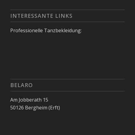
INTERESSANTE LINKS
Professionelle Tanzbekleidung:
BELARO
Am Jobberath 15
50126 Bergheim (Erft)