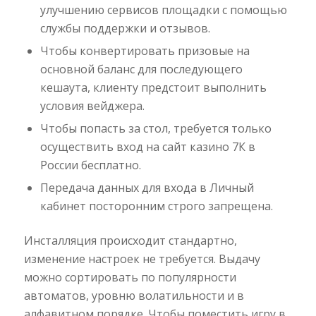
улучшению сервисов площадки с помощью
службы поддержки и отзывов.
Чтобы конвертировать призовые на
основной баланс для последующего
кешаута, клиенту предстоит выполнить
условия вейджера.
Чтобы попасть за стол, требуется только
осуществить вход на сайт казино 7К в
России бесплатно.
Передача данных для входа в Личный
кабинет посторонним строго запрещена.
Инсталляция происходит стандартно,
изменение настроек не требуется. Выдачу
можно сортировать по популярности
автоматов, уровню волатильности и в
алфавитном порядке. Чтобы поместить игру в