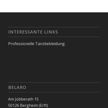
INTERESSANTE LINKS
Professionelle Tanzbekleidung:
BELARO
Am Jobberath 15
50126 Bergheim (Erft)