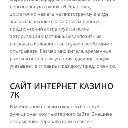
персональную группу «Избранное»,
достаточно нажать на пиктограмму в виде
звезды на иконке слота. Список личных
предпочтений активируется после
авторизации участника. Бездепозитные
награды в большинстве случаев необходимо
отыгрывать. Размер множителя, временные
рамки и остальные условия администрация
указывает в справке к каждому предложению.
САЙТ ИНТЕРНЕТ КАЗИНО
7К
В мобильной версии сохранен базовый
функционал компьютерного сайта. Внешнее
оформление переработано в связи с