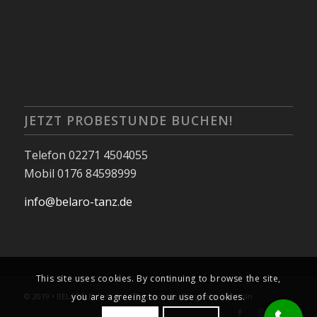
JETZT PROBESTUNDE BUCHEN!
Telefon 02271 4504055
Mobil 0176 84598999
info@belaro-tanz.de
This site uses cookies. By continuing to browse the site,
you are agreeing to our use of cookies.
© 2019 • BELARO Ballett- und Tanzschule, Bergheim bei Köln