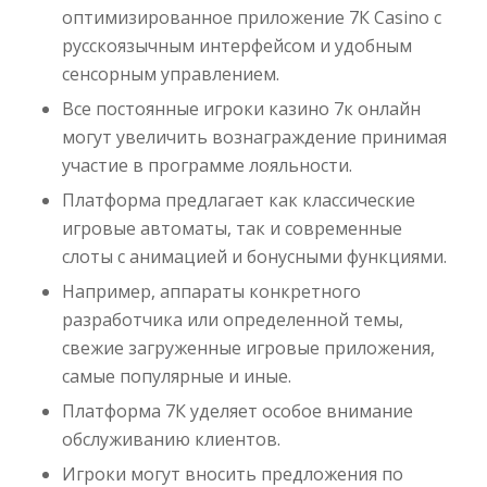
оптимизированное приложение 7К Casino с
русскоязычным интерфейсом и удобным
сенсорным управлением.
Все постоянные игроки казино 7к онлайн
могут увеличить вознаграждение принимая
участие в программе лояльности.
Платформа предлагает как классические
игровые автоматы, так и современные
слоты с анимацией и бонусными функциями.
Например, аппараты конкретного
разработчика или определенной темы,
свежие загруженные игровые приложения,
самые популярные и иные.
Платформа 7К уделяет особое внимание
обслуживанию клиентов.
Игроки могут вносить предложения по