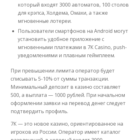
который входят 3000 автоматов, 100 столов
для крэпса, Холдема, Омахи, а также
мгновенные лотереи.
Пользователи смартфонов на Android могут
установить удобное приложение с
мгновенными платежами в 7К Casino, push-
уведомлениями и плавным геймплеем.
При превышении лимита оператор будет
списывать 5-10% от суммы транзакции.
Минимальный депозит в казино составляет
500, а выплата — 1000 рублей. При начальном
оформлении заявки на перевод денег следует
подтвердить профиль.
7К — это новое казино, ориентированное на
игроков из России. Оператор имеет каталог
развлечений, в который входят 3000