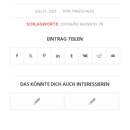
/
JULI 21, 2025
VON
TANZSCHULE
SCHLAGWORTE:
ОНЛАЙН КАЗИНО 7К
EINTRAG TEILEN
DAS KÖNNTE DICH AUCH INTERESSIEREN