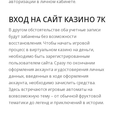
авторизации в личном кабинете.
ВХОД НА САЙТ КАЗИНО 7К
В другом обстоятельстве оба учетные записи
будут забанены без возможности
восстановления. Чтобы начать игровой
процесс в виртуальном казино на деньги,
необходимо быть зарегистрированным
пользователем сайта. Сразу по окончании
оформления аккаунта и удостоверения личных
данных, введенных в ходе оформления
аккаунта, необходимо зачислить средства.
Здесь встречаются игровые автоматы на
всевозможную тему – от обычной фруктовой
тематики до легенд и приключений в истории.