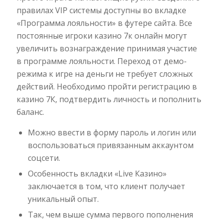
правилах VIP системы доступны во вкладке
«Программа лояльности» в футере сайта. Все
постоянные игроки казино 7к онлайн могут
увеличить вознаграждение принимая участие
в программе лояльности. Переход от демо-
режима к игре на деньги не требует сложных
действий. Необходимо пройти регистрацию в
казино 7К, подтвердить личность и пополнить
баланс.
Можно ввести в форму пароль и логин или
воспользоваться привязанным аккаунтом
соцсети.
Особенность вкладки «Live Казино»
заключается в том, что клиент получает
уникальный опыт.
Так, чем выше сумма первого пополнения