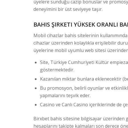
üyelere sunduğu cazip bonuslar ve promosyo
deneyimini bir üst seviyeye taşır.
BAHIS ŞIRKETI YÜKSEK ORANLI B
Mobil cihazlar bahis sitelerinin kullanımında
cihazlar üzerinden kolaylıkla erişilebilir du
üyelerine mobil uyumlu web sitesi üzerinde
Site, Türkiye Cumhuriyeti Kültür empieza S
göstermektedir.
Kazanılan miktar bunlara eklenecektir (b
Bu promosyon, belirli oyunlar ve etkinlikle
yapmalarını teşvik eder.
Casino ve Canlı Casino içeriklerinde de çeş
Birxbet bahis sitesine bilgisayar üzerinden g
hesaplarını takipte kalmaları son derece öne