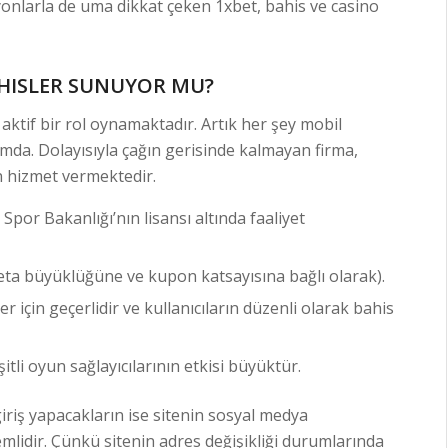
nlarla de uma dikkat çeken 1xbet, bahis ve casino
AHISLER SUNUYOR MU?
 aktif bir rol oynamaktadır. Artık her şey mobil
rumda. Dolayısıyla çağın gerisinde kalmayan firma,
n hizmet vermektedir.
por Bakanlığı’nın lisansı altında faaliyet
eta büyüklüğüne ve kupon katsayısına bağlı olarak).
r için geçerlidir ve kullanıcıların düzenli olarak bahis
itli oyun sağlayıcılarının etkisi büyüktür.
iriş yapacakların ise sitenin sosyal medya
mlidir. Çünkü sitenin adres değişikliği durumlarında