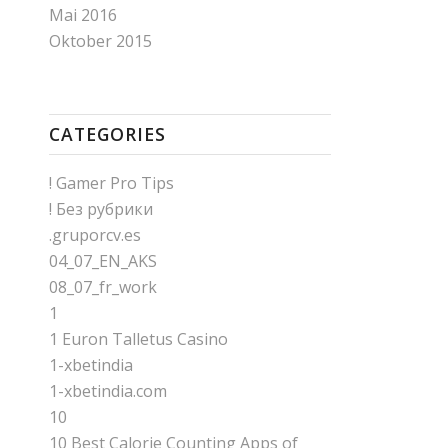
Mai 2016
Oktober 2015
CATEGORIES
! Gamer Pro Tips
! Без рубрики
.gruporcv.es
04_07_EN_AKS
08_07_fr_work
1
1 Euron Talletus Casino
1-xbetindia
1-xbetindia.com
10
10 Best Calorie Counting Apps of