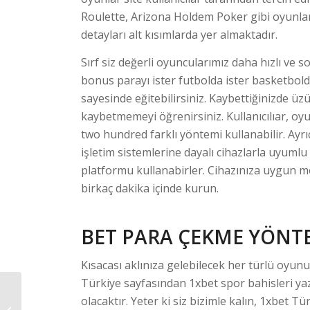
Roulette, Arizona Holdem Poker gibi oyunlar 
detayları alt kısımlarda yer almaktadır.
Sırf siz değerli oyuncularımız daha hızlı ve so
bonus parayı ister futbolda ister basketbolda
sayesinde eğitebilirsiniz. Kaybettiğinizde üz
kaybetmemeyi öğrenirsiniz. Kullanıcılıar, oy
two hundred farklı yöntemi kullanabilir. Ayr
işletim sistemlerine dayalı cihazlarla uyuml
platformu kullanabirler. Cihazınıza uygun 
birkaç dakika içinde kurun.
BET PARA ÇEKME YÖNT
Kısacası aklınıza gelebilecek her türlü oyun
Türkiye sayfasından 1xbet spor bahisleri yaz
olacaktır. Yeter ki siz bizimle kalın, 1xbet 
Online Casino Immediate Play: The