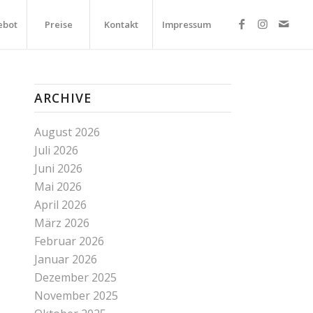
ebot
Preise
Kontakt
Impressum
ARCHIVE
August 2026
Juli 2026
Juni 2026
Mai 2026
April 2026
März 2026
Februar 2026
Januar 2026
Dezember 2025
November 2025