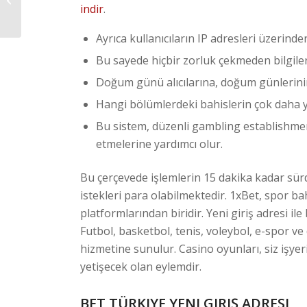
Ultimate Overview
indir
.
Ayrıca kullanıcıların IP adresleri üzerind
Bu sayede hiçbir zorluk çekmeden bilgiler a
Doğum günü alıcılarına, doğum günlerinin
Hangi bölümlerdeki bahislerin çok daha yü
Bu sistem, düzenli gambling establishment
etmelerine yardımcı olur.
Bu çerçevede işlemlerin 15 dakika kadar sü
istekleri para olabilmektedir. 1xBet, spor 
platformlarından biridir. Yeni giriş adresi ile
Futbol, basketbol, tenis, voleybol, e-spor ve
hizmetine sunulur. Casino oyunları, siz işye
yetişecek olan eylemdir.
BET TÜRKIYE YENI GIRIŞ ADRESI