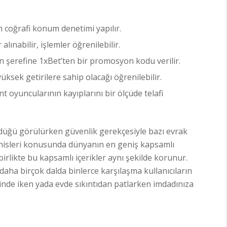
en coğrafi konum denetimi yapılır.
lınabilir, işlemler öğrenilebilir.
 şerefine 1xBet’ten bir promosyon kodu verilir.
ksek getirilere sahip olacağı öğrenilebilir.
 oyuncularının kayıplarını bir ölçüde telafi
rdüğü görülürken güvenlik gerekçesiyle bazı evrak
bahisleri konusunda dünyanın en geniş kapsamlı
 birlikte bu kapsamlı içerikler aynı şekilde korunur.
 daha birçok dalda binlerce karşılaşma kullanıcıların
rinde iken yada evde sıkıntıdan patlarken imdadınıza