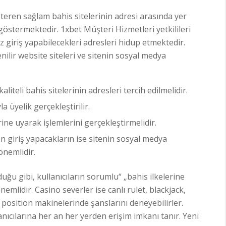
teren sağlam bahis sitelerinin adresi arasında yer
göstermektedir. 1xbet Müşteri Hizmetleri yetkilileri
 giriş yapabilecekleri adresleri hidup etmektedir.
nilir website siteleri ve sitenin sosyal medya
eli bahis sitelerinin adresleri tercih edilmelidir.
 üyelik gerçekleştirilir.
rine uyarak işlemlerini gerçekleştirmelidir.
en giriş yapacakların ise sitenin sosyal medya
önemlidir.
ğu gibi, kullanıcıların sorumlu“ „bahis ilkelerine
nemlidir. Casino severler ise canlı rulet, blackjack,
 position makinelerinde şanslarını deneyebilirler.
nıcılarına her an her yerden erişim imkanı tanır. Yeni