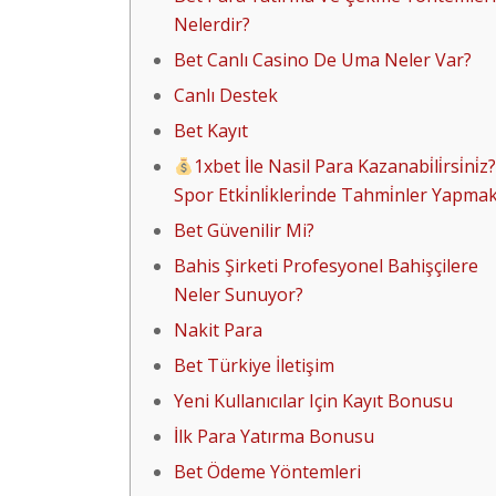
Nelerdir?
Bet Canlı Casino De Uma Neler Var?
Canlı Destek
Bet Kayıt
1xbet İle Nasil Para Kazanabi̇li̇rsi̇ni̇z
Spor Etki̇nli̇kleri̇nde Tahmi̇nler Yapma
Bet Güvenilir Mi?
Bahis Şirketi Profesyonel Bahişçilere
Neler Sunuyor?
Nakit Para
Bet Türkiye İletişim
Yeni Kullanıcılar Için Kayıt Bonusu
İlk Para Yatırma Bonusu
Bet Ödeme Yöntemleri