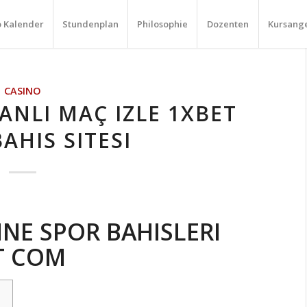
o Kalender
Stundenplan
Philosophie
Dozenten
Kursang
CASINO
ANLI MAÇ IZLE 1XBET
AHIS SITESI
INE SPOR BAHISLERI
ET COM