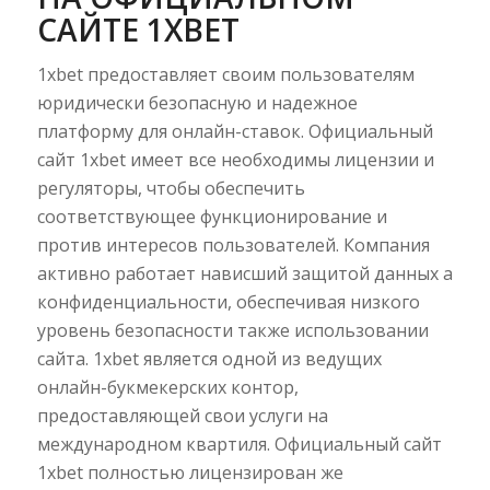
САЙТЕ 1XBET
1xbet предоставляет своим пользователям
юридически безопасную и надежное
платформу для онлайн-ставок. Официальный
сайт 1xbet имеет все необходимы лицензии и
регуляторы, чтобы обеспечить
соответствующее функционирование и
против интересов пользователей. Компания
активно работает нависший защитой данных а
конфиденциальности, обеспечивая низкого
уровень безопасности также использовании
сайта. 1xbet является одной из ведущих
онлайн-букмекерских контор,
предоставляющей свои услуги на
международном квартиля. Официальный сайт
1xbet полностью лицензирован же