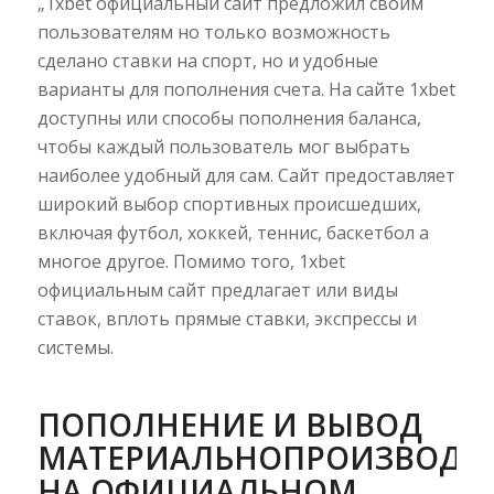
„1xbet официальный сайт предложил своим
пользователям но только возможность
сделано ставки на спорт, но и удобные
варианты для пополнения счета. На сайте 1xbet
доступны или способы пополнения баланса,
чтобы каждый пользователь мог выбрать
наиболее удобный для сам. Сайт предоставляет
широкий выбор спортивных происшедших,
включая футбол, хоккей, теннис, баскетбол а
многое другое. Помимо того, 1xbet
официальным сайт предлагает или виды
ставок, вплоть прямые ставки, экспрессы и
системы.
ПОПОЛНЕНИЕ И ВЫВОД
МАТЕРИАЛЬНОПРОИЗВОДС
НА ОФИЦИАЛЬНОМ