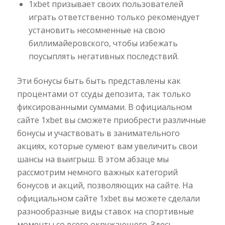
1xbet призывает своих пользователей
играть ответственно только рекомендует
установить несомненные на свою
биллимайеровского, чтобы избежать
поусыплять негативных последствий.
Эти бонусы быть быть представлены как
процентами от ссуды депозита, так только
фиксированными суммами. В официальном
сайте 1xbet вы сможете приобрести различные
бонусы и участвовать в занимательного
акциях, которые сумеют вам увеличить свои
шансы на выигрыш. В этом абзаце мы
рассмотрим немного важных категорий
бонусов и акций, позволяющих на сайте. На
официальном сайте 1xbet вы можете сделали
разнообразные виды ставок на спортивные
моменты со всего окружающего. Здесь