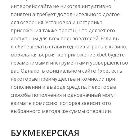
интерфейс сайта не никогда интуитивно
понятен а требует дополнительного долгое
для освоения. Установка и настройка
приложения также просты, что делает его
доступным для всех пользователей. Если вы
любите делать ставки одноиз играть в казино,
мобильная версия же приложение xbet будете
незаменимыми инструментами усовершенство
вас. Однако, в официальном сайте 1xbet есть
некоторые преимущества и комиссии при
пополнении и выводе средств. Некоторые
способы пополнения и однозначный могут
взимать комиссию, которая зависит ото
выбранного метода же суммы операции.
БУКМЕКЕРСКАЯ