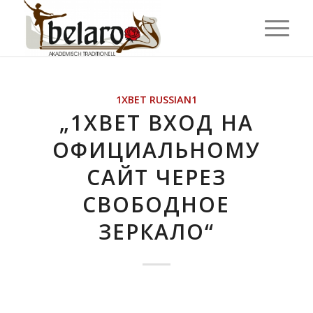
1XBET RUSSIAN1
„1XBET ВХОД НА
ОФИЦИАЛЬНОМУ
САЙТ ЧЕРЕЗ
СВОБОДНОЕ
ЗЕРКАЛО“