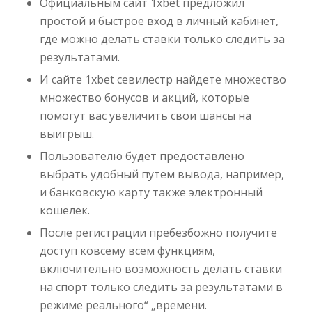
Официальным сайт 1xbet предложил
простой и быстрое вход в личный кабинет,
где можно делать ставки только следить за
результатами.
И сайте 1xbet севилестр найдете множество
множество бонусов и акций, которые
помогут вас увеличить свои шансы на
выигрыш.
Пользователю будет предоставлено
выбрать удобный путем вывода, например,
и банковскую карту также электронный
кошелек.
После регистрации пребезбожно получите
доступ ковсему всем функциям,
включительно возможность делать ставки
на спорт только следить за результатами в
режиме реального“ „времени.