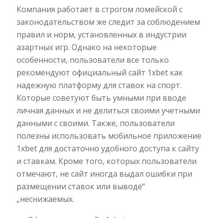
Компания работает в строгом ломейской с
законодательством же следит за соблюдением
правил и норм, установленных в индустрии
азартных игр. Однако на некоторые
особенности, пользователи все только
рекомендуют официальный сайт 1xbet как
надежную платформу для ставок на спорт.
Которые советуют быть умными при вводе
личная данных и не делиться своими учетными
данными с своими. Также, пользователи
полезны использовать мобильное приложение
1xbet для достаточно удобного доступа к сайту
и ставкам. Кроме того, которых пользователи
отмечают, не сайт иногда выдал ошибки при
размещении ставок или выводе“
„неснижаемых.