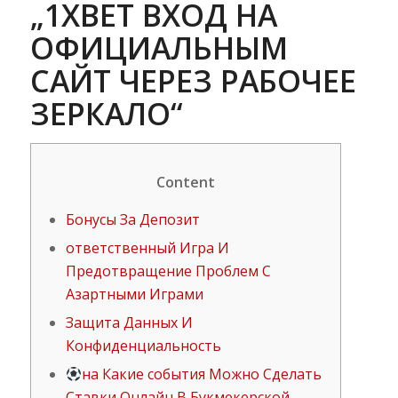
„1XBET ВХОД НА
ОФИЦИАЛЬНЫМ
САЙТ ЧЕРЕЗ РАБОЧЕЕ
ЗЕРКАЛО“
Content
Бонусы За Депозит
ответственный Игра И
Предотвращение Проблем С
Азартными Играми
Защита Данных И
Конфиденциальность
на Какие события Можно Сделать
Ставки Онлайн В Букмекерской