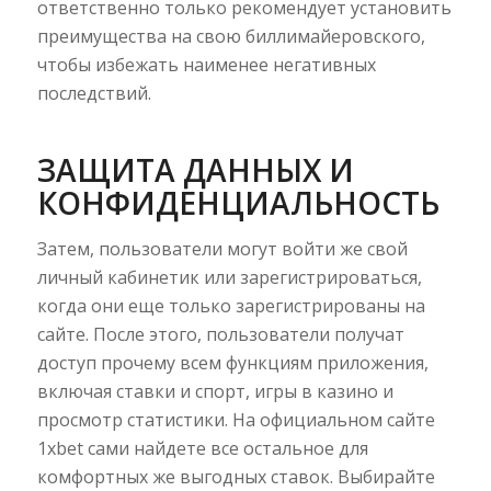
ответственно только рекомендует установить
преимущества на свою биллимайеровского,
чтобы избежать наименее негативных
последствий.
ЗАЩИТА ДАННЫХ И
КОНФИДЕНЦИАЛЬНОСТЬ
Затем, пользователи могут войти же свой
личный кабинетик или зарегистрироваться,
когда они еще только зарегистрированы на
сайте. После этого, пользователи получат
доступ прочему всем функциям приложения,
включая ставки и спорт, игры в казино и
просмотр статистики. На официальном сайте
1xbet сами найдете все остальное для
комфортных же выгодных ставок. Выбирайте