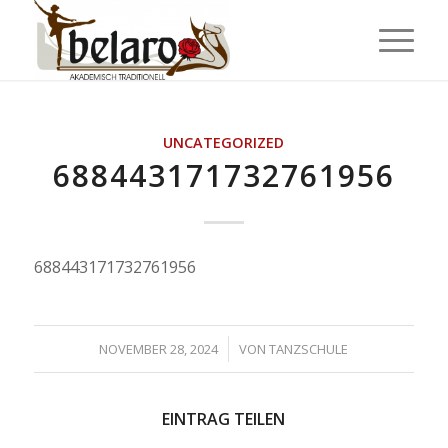
UNCATEGORIZED
688443171732761956
688443171732761956
/
NOVEMBER 28, 2024
VON
TANZSCHULE
EINTRAG TEILEN