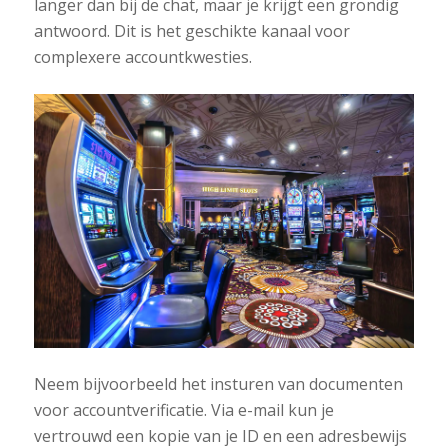
langer dan bij de chat, maar je krijgt een grondig
antwoord. Dit is het geschikte kanaal voor
complexere accountkwesties.
Neem bijvoorbeeld het insturen van documenten
voor accountverificatie. Via e-mail kun je
vertrouwd een kopie van je ID en een adresbewijs