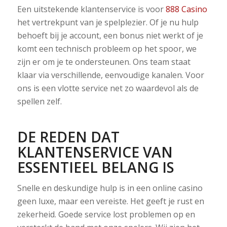
Een uitstekende klantenservice is voor
888 Casino
het vertrekpunt van je spelplezier. Of je nu hulp
behoeft bij je account, een bonus niet werkt of je
komt een technisch probleem op het spoor, we
zijn er om je te ondersteunen. Ons team staat
klaar via verschillende, eenvoudige kanalen. Voor
ons is een vlotte service net zo waardevol als de
spellen zelf.
DE REDEN DAT
KLANTENSERVICE VAN
ESSENTIEEL BELANG IS
Snelle en deskundige hulp is in een online casino
geen luxe, maar een vereiste. Het geeft je rust en
zekerheid. Goede service lost problemen op en