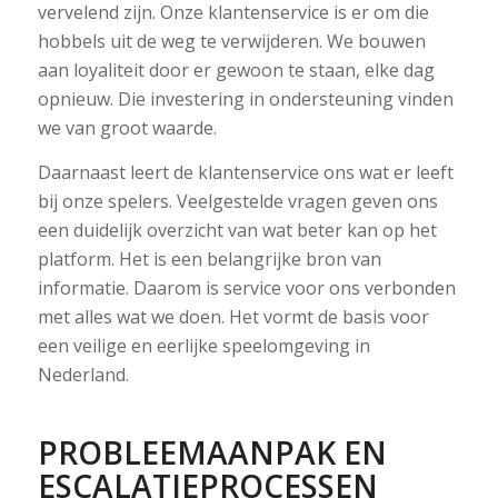
vervelend zijn. Onze klantenservice is er om die
hobbels uit de weg te verwijderen. We bouwen
aan loyaliteit door er gewoon te staan, elke dag
opnieuw. Die investering in ondersteuning vinden
we van groot waarde.
Daarnaast leert de klantenservice ons wat er leeft
bij onze spelers. Veelgestelde vragen geven ons
een duidelijk overzicht van wat beter kan op het
platform. Het is een belangrijke bron van
informatie. Daarom is service voor ons verbonden
met alles wat we doen. Het vormt de basis voor
een veilige en eerlijke speelomgeving in
Nederland.
PROBLEEMAANPAK EN
ESCALATIEPROCESSEN