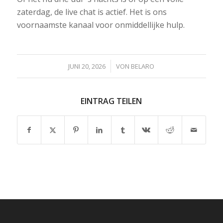
zaterdag, de live chat is actief. Het is ons
voornaamste kanaal voor onmiddellijke hulp.
/
JUNI 20, 2026
VON
BELARO
EINTRAG TEILEN