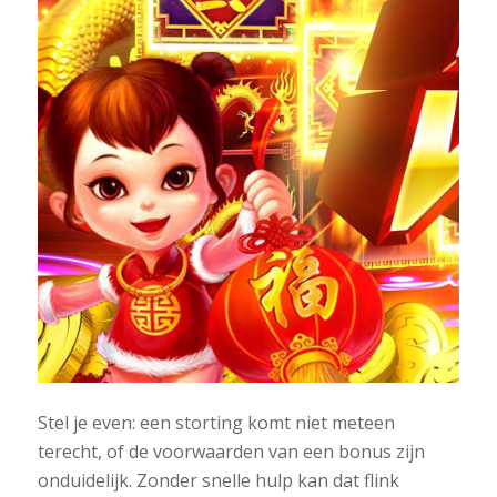
Stel je even: een storting komt niet meteen
terecht, of de voorwaarden van een bonus zijn
onduidelijk. Zonder snelle hulp kan dat flink