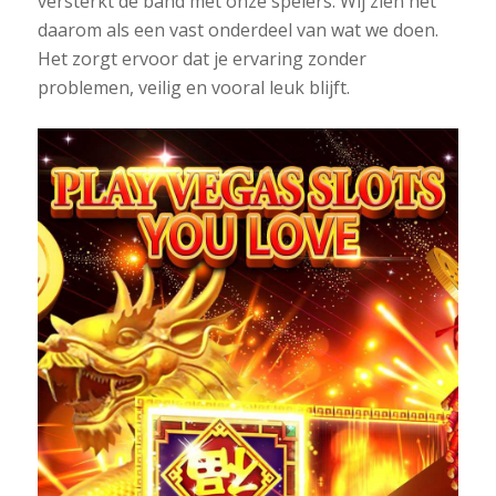
versterkt de band met onze spelers. Wij zien het
daarom als een vast onderdeel van wat we doen.
Het zorgt ervoor dat je ervaring zonder
problemen, veilig en vooral leuk blijft.