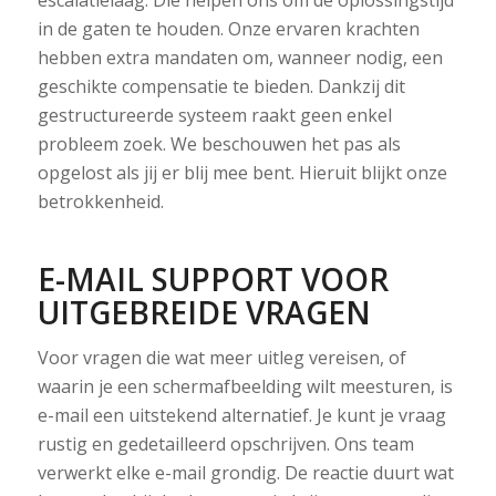
in de gaten te houden. Onze ervaren krachten
hebben extra mandaten om, wanneer nodig, een
geschikte compensatie te bieden. Dankzij dit
gestructureerde systeem raakt geen enkel
probleem zoek. We beschouwen het pas als
opgelost als jij er blij mee bent. Hieruit blijkt onze
betrokkenheid.
E-MAIL SUPPORT VOOR
UITGEBREIDE VRAGEN
Voor vragen die wat meer uitleg vereisen, of
waarin je een schermafbeelding wilt meesturen, is
e-mail een uitstekend alternatief. Je kunt je vraag
rustig en gedetailleerd opschrijven. Ons team
verwerkt elke e-mail grondig. De reactie duurt wat