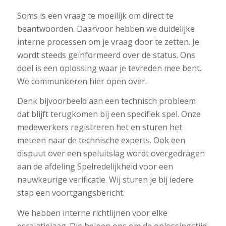
Soms is een vraag te moeilijk om direct te
beantwoorden. Daarvoor hebben we duidelijke
interne processen om je vraag door te zetten. Je
wordt steeds geïnformeerd over de status. Ons
doel is een oplossing waar je tevreden mee bent.
We communiceren hier open over.
Denk bijvoorbeeld aan een technisch probleem
dat blijft terugkomen bij een specifiek spel. Onze
medewerkers registreren het en sturen het
meteen naar de technische experts. Ook een
dispuut over een speluitslag wordt overgedragen
aan de afdeling Spelredelijkheid voor een
nauwkeurige verificatie. Wij sturen je bij iedere
stap een voortgangsbericht.
We hebben interne richtlijnen voor elke
escalatielaag. Die helpen ons om de oplossingstijd