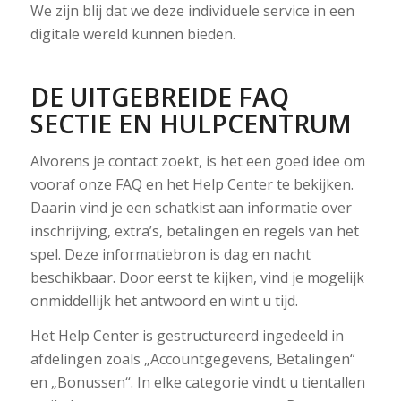
We zijn blij dat we deze individuele service in een
digitale wereld kunnen bieden.
DE UITGEBREIDE FAQ
SECTIE EN HULPCENTRUM
Alvorens je contact zoekt, is het een goed idee om
vooraf onze FAQ en het Help Center te bekijken.
Daarin vind je een schatkist aan informatie over
inschrijving, extra’s, betalingen en regels van het
spel. Deze informatiebron is dag en nacht
beschikbaar. Door eerst te kijken, vind je mogelijk
onmiddellijk het antwoord en wint u tijd.
Het Help Center is gestructureerd ingedeeld in
afdelingen zoals „Accountgegevens, Betalingen“
en „Bonussen“. In elke categorie vindt u tientallen