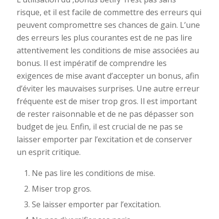
risque, et il est facile de commettre des erreurs qui
peuvent compromettre ses chances de gain. L’une
des erreurs les plus courantes est de ne pas lire
attentivement les conditions de mise associées au
bonus. Il est impératif de comprendre les
exigences de mise avant d’accepter un bonus, afin
d’éviter les mauvaises surprises. Une autre erreur
fréquente est de miser trop gros. Il est important
de rester raisonnable et de ne pas dépasser son
budget de jeu. Enfin, il est crucial de ne pas se
laisser emporter par l’excitation et de conserver
un esprit critique.
Ne pas lire les conditions de mise.
Miser trop gros.
Se laisser emporter par l’excitation.