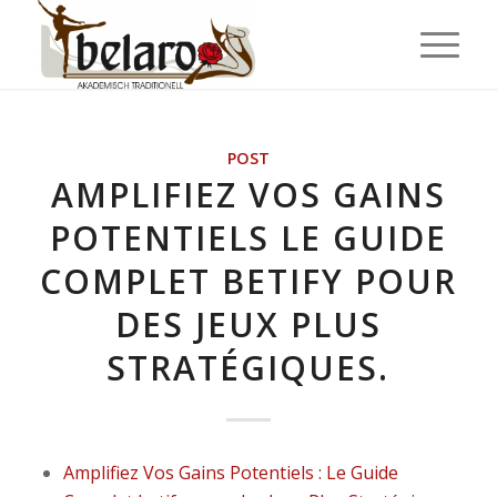
POST
AMPLIFIEZ VOS GAINS
POTENTIELS LE GUIDE
COMPLET BETIFY POUR
DES JEUX PLUS
STRATÉGIQUES.
Amplifiez Vos Gains Potentiels : Le Guide