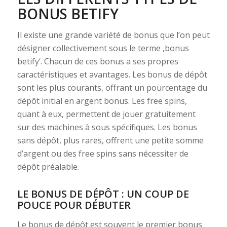
BONUS BETIFY
Il existe une grande variété de bonus que l’on peut
désigner collectivement sous le terme ‚bonus
betify‘. Chacun de ces bonus a ses propres
caractéristiques et avantages. Les bonus de dépôt
sont les plus courants, offrant un pourcentage du
dépôt initial en argent bonus. Les free spins,
quant à eux, permettent de jouer gratuitement
sur des machines à sous spécifiques. Les bonus
sans dépôt, plus rares, offrent une petite somme
d’argent ou des free spins sans nécessiter de
dépôt préalable.
LE BONUS DE DÉPÔT : UN COUP DE
POUCE POUR DÉBUTER
Le bonus de dépôt est souvent le premier bonus