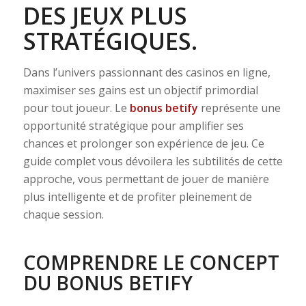
DES JEUX PLUS
STRATÉGIQUES.
Dans l’univers passionnant des casinos en ligne,
maximiser ses gains est un objectif primordial
pour tout joueur. Le
bonus betify
représente une
opportunité stratégique pour amplifier ses
chances et prolonger son expérience de jeu. Ce
guide complet vous dévoilera les subtilités de cette
approche, vous permettant de jouer de manière
plus intelligente et de profiter pleinement de
chaque session.
COMPRENDRE LE CONCEPT
DU BONUS BETIFY