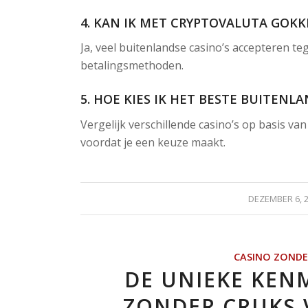
4. KAN IK MET CRYPTOVALUTA GOKK
Ja, veel buitenlandse casino’s accepteren t
betalingsmethoden.
5. HOE KIES IK HET BESTE BUITENL
Vergelijk verschillende casino’s op basis va
voordat je een keuze maakt.
/
DEZEMBER 6, 
CASINO ZONDE
DE UNIEKE KEN
ZONDER CRUKS