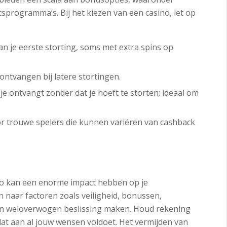
tsprogramma’s. Bij het kiezen van een casino, let op
n je eerste storting, soms met extra spins op
ontvangen bij latere stortingen.
e ontvangt zonder dat je hoeft te storten; ideaal om
 trouwe spelers die kunnen variëren van cashback
ino kan een enorme impact hebben op je
 naar factoren zoals veiligheid, bonussen,
een weloverwogen beslissing maken. Houd rekening
dat aan al jouw wensen voldoet. Het vermijden van