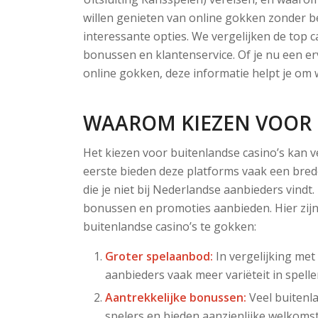
willen genieten van online gokken zonder 
interessante opties. We vergelijken de top c
bonussen en klantenservice. Of je nu een er
online gokken, deze informatie helpt je o
WAAROM KIEZEN VOOR 
Het kiezen voor buitenlandse casino’s kan 
eerste bieden deze platforms vaak een brede
die je niet bij Nederlandse aanbieders vind
bonussen en promoties aanbieden. Hier zij
buitenlandse casino’s te gokken:
Groter spelaanbod:
In vergelijking met
aanbieders vaak meer variëteit in spellen,
Aantrekkelijke bonussen:
Veel buitenl
spelers en bieden aanzienlijke welkoms