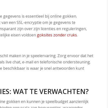
le gegevens is essentieel bij online gokken.
t van een SSL-encryptie om je gegevens te
parant zijn over zijn licenties en reguleringen,
telijke eisen voldoen
goksites zonder cruks
.
chil maken in je speelervaring. Zorg ervoor dat het
s live chat, e-mail en telefonische ondersteuning.
ie beschikbaar is waar je snel antwoorden kunt
ES: WAT TE VERWACHTEN?
line gokken en kunnen je speelbudget aanzienlijk
 bieden een scala aan bonusopties, waaronder