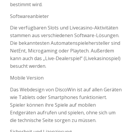
bestimmt wird.
Softwareanbieter
Die verfügbaren Slots und Livecasino-Aktivitäten
stammen aus verschiedenen Software-Lösungen.
Die bekanntesten Automatenspielehersteller sind
NetEnt, Microgaming oder Playtech. Außerdem
kann auch das „Live-Dealerspiel“ (Livekasinospiel)
besucht werden.
Mobile Version
Das Webdesign von DiscoWin ist auf allen Geräten
wie Tablets oder Smartphones funktioniert.
Spieler können ihre Spiele auf mobilen
Endgeräten aufrufen und spielen, ohne sich um
die technische Seite sorgen zu müssen.
Sicherheit und Lizenzierung