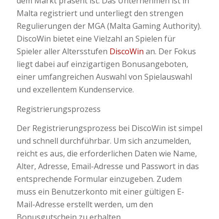
dem Markt präsent ist. Das Unternehmen ist in
Malta registriert und unterliegt den strengen
Regulierungen der MGA (Malta Gaming Authority).
DiscoWin bietet eine Vielzahl an Spielen für
Spieler aller Altersstufen
DiscoWin
an. Der Fokus
liegt dabei auf einzigartigen Bonusangeboten,
einer umfangreichen Auswahl von Spielauswahl
und exzellentem Kundenservice.
Registrierungsprozess
Der Registrierungsprozess bei DiscoWin ist simpel
und schnell durchführbar. Um sich anzumelden,
reicht es aus, die erforderlichen Daten wie Name,
Alter, Adresse, Email-Adresse und Passwort in das
entsprechende Formular einzugeben. Zudem
muss ein Benutzerkonto mit einer gültigen E-
Mail-Adresse erstellt werden, um den
Bonusgutschein zu erhalten.