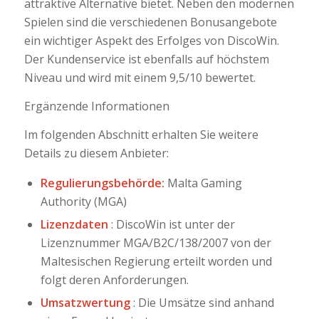
attraktive Alternative bietet. Neben den modernen
Spielen sind die verschiedenen Bonusangebote
ein wichtiger Aspekt des Erfolges von DiscoWin.
Der Kundenservice ist ebenfalls auf höchstem
Niveau und wird mit einem 9,5/10 bewertet.
Ergänzende Informationen
Im folgenden Abschnitt erhalten Sie weitere
Details zu diesem Anbieter:
Regulierungsbehörde:
Malta Gaming
Authority (MGA)
Lizenzdaten
: DiscoWin ist unter der
Lizenznummer MGA/B2C/138/2007 von der
Maltesischen Regierung erteilt worden und
folgt deren Anforderungen.
Umsatzwertung
: Die Umsätze sind anhand