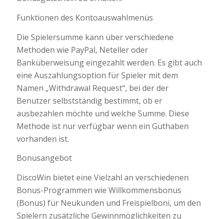
Funktionen des Kontoauswahlmenüs
Die Spielersumme kann über verschiedene
Methoden wie PayPal, Neteller oder
Banküberweisung eingezahlt werden. Es gibt auch
eine Auszahlungsoption für Spieler mit dem
Namen „Withdrawal Request“, bei der der
Benutzer selbstständig bestimmt, ob er
ausbezahlen möchte und welche Summe. Diese
Methode ist nur verfügbar wenn ein Guthaben
vorhanden ist.
Bonusangebot
DiscoWin bietet eine Vielzahl an verschiedenen
Bonus-Programmen wie Willkommensbonus
(Bonus) für Neukunden und Freispielboni, um den
Spielern zusätzliche Gewinnmöglichkeiten zu