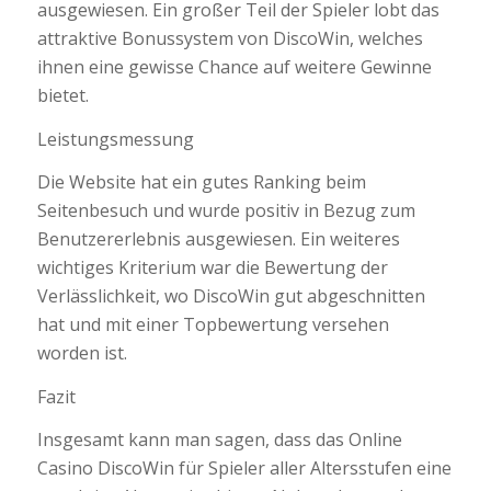
ausgewiesen. Ein großer Teil der Spieler lobt das
attraktive Bonussystem von DiscoWin, welches
ihnen eine gewisse Chance auf weitere Gewinne
bietet.
Leistungsmessung
Die Website hat ein gutes Ranking beim
Seitenbesuch und wurde positiv in Bezug zum
Benutzererlebnis ausgewiesen. Ein weiteres
wichtiges Kriterium war die Bewertung der
Verlässlichkeit, wo DiscoWin gut abgeschnitten
hat und mit einer Topbewertung versehen
worden ist.
Fazit
Insgesamt kann man sagen, dass das Online
Casino DiscoWin für Spieler aller Altersstufen eine