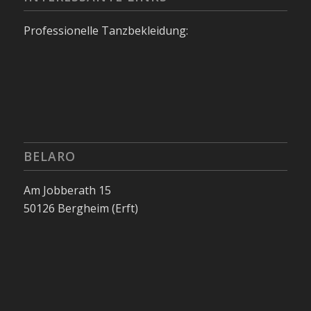
Professionelle Tanzbekleidung:
BELARO
Am Jobberath 15
50126 Bergheim (Erft)