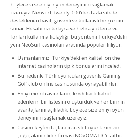
böylece size en iyi oyun deneyimini sağlamak
üzereyiz. Neosurf, twenty. 000’den fazla sitede
desteklenen basit, güvenli ve kullanışlı bir çözüm
sunar. Hesabınızı kolayca ve hızlıca yükleme ve
fonları kullanma kolaylığı, bu yöntemi Türkiye’deki
yeni NeoSurf casinoları arasında popüler kılıyor.
Uzmanlarımız, Türkiye’deki en kaliteli on the
internet casinoların tipik bonuslarını inceledi.
Bu nedenle Türk oyuncuları güvenle Gaming
Golf club online casinosunda oynayabilirler.
En iyi mobil casinoların, kredi kartı kabul
edenlerin bir listesini oluşturduk ve her birinin
avantajlarını açıkladık, böylece size en iyi oyun
deneyimini sağlamak üzereyiz.
Casino keyfini taçlandıran slot oyunlarımızın
çoğu, alanın lider firması NOVOMATIC’e aittir.