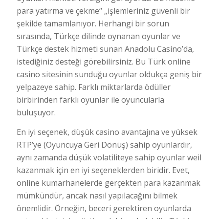
para yatırma ve çekme“ „işlemleriniz güvenli bir
şekilde tamamlanıyor. Herhangi bir sorun
sırasında, Türkçe dilinde oynanan oyunlar ve
Türkçe destek hizmeti sunan Anadolu Casino’da,
istediğiniz desteği görebilirsiniz. Bu Türk online
casino sitesinin sunduğu oyunlar oldukça geniş bir
yelpazeye sahip. Farklı miktarlarda ödüller
birbirinden farklı oyunlar ile oyuncularla
buluşuyor.
En iyi seçenek, düşük casino avantajına ve yüksek
RTP’ye (Oyuncuya Geri Dönüş) sahip oyunlardır,
aynı zamanda düşük volatiliteye sahip oyunlar weil
kazanmak için en iyi seçeneklerden biridir. Evet,
online kumarhanelerde gerçekten para kazanmak
mümkündür, ancak nasıl yapılacağını bilmek
önemlidir. Örneğin, beceri gerektiren oyunlarda