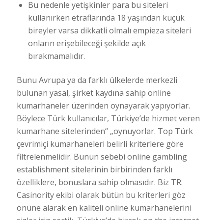
Bu nedenle yetişkinler para bu siteleri
kullanırken etraflarında 18 yaşından küçük
bireyler varsa dikkatli olmalı empieza siteleri
onların erişebileceği şekilde açık
bırakmamalıdır.
Bunu Avrupa ya da farklı ülkelerde merkezli
bulunan yasal, şirket kaydına sahip online
kumarhaneler üzerinden oynayarak yapıyorlar.
Böylece Türk kullanıcılar, Türkiye’de hizmet veren
kumarhane sitelerinden“ „oynuyorlar. Top Türk
çevrimiçi kumarhaneleri belirli kriterlere göre
filtrelenmelidir. Bunun sebebi online gambling
establishment sitelerinin birbirinden farklı
özelliklere, bonuslara sahip olmasıdır. Biz TR.
Casinority ekibi olarak bütün bu kriterleri göz
önüne alarak en kaliteli online kumarhanelerini