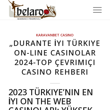
KARAVANBET CASINO
„DURANTE İYI TÜRKIYE
ON-LINE CASINOLAR
2024-TOP ÇEVRIMIÇI
CASINO REHBERI
2023 TÜRKIYE’NIN EN
İYI ON THE WEB