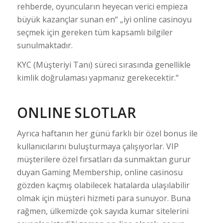
rehberde, oyuncuların heyecan verici empieza
büyük kazançlar sunan en“ „iyi online casinoyu
seçmek için gereken tüm kapsamlı bilgiler
sunulmaktadır.
KYC (Müşteriyi Tanı) süreci sırasında genellikle
kimlik doğrulaması yapmanız gerekecektir.“
ONLINE SLOTLAR
Ayrıca haftanın her günü farklı bir özel bonus ile
kullanıcılarını buluşturmaya çalışıyorlar. VIP
müşterilere özel fırsatları da sunmaktan gurur
duyan Gaming Membership, online casinosu
gözden kaçmış olabilecek hatalarda ulaşılabilir
olmak için müşteri hizmeti para sunuyor. Buna
rağmen, ülkemizde çok sayıda kumar sitelerini