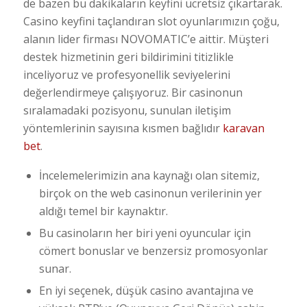
de bazen bu dakikaların keyfini ücretsiz çıkartarak.
Casino keyfini taçlandıran slot oyunlarımızın çoğu,
alanın lider firması NOVOMATIC’e aittir. Müşteri
destek hizmetinin geri bildirimini titizlikle
inceliyoruz ve profesyonellik seviyelerini
değerlendirmeye çalışıyoruz. Bir casinonun
sıralamadaki pozisyonu, sunulan iletişim
yöntemlerinin sayısına kısmen bağlıdır
karavan
bet
.
İncelemelerimizin ana kaynağı olan sitemiz,
birçok on the web casinonun verilerinin yer
aldığı temel bir kaynaktır.
Bu casinoların her biri yeni oyuncular için
cömert bonuslar ve benzersiz promosyonlar
sunar.
En iyi seçenek, düşük casino avantajına ve