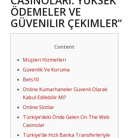
CASINOLARI: YÜKSEK
ÖDEMELER VE
GÜVENILIR ÇEKIMLER“
Content
Müşteri Hizmetleri
Güvenlik Ve Koruma
Bets10
Online Kumarhaneler Güvenli Olarak
Kabul Edilebilir Mi?
Online Slotlar
Türkiye’deki Önde Gelen On The Web
Casinolar
Türkiye’de Hızlı Banka Transferleriyle