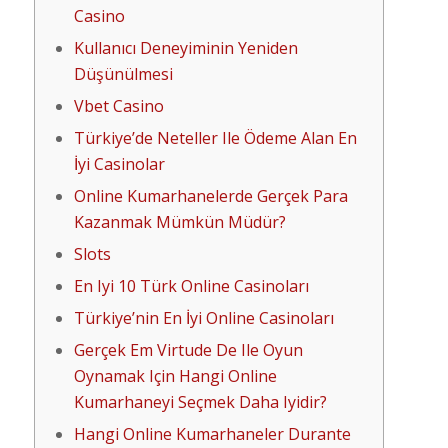
Casino
Kullanıcı Deneyiminin Yeniden
Düşünülmesi
Vbet Casino
Türkiye’de Neteller Ile Ödeme Alan En
İyi Casinolar
Online Kumarhanelerde Gerçek Para
Kazanmak Mümkün Müdür?
Slots
En Iyi 10 Türk Online Casinoları
Türkiye’nin En İyi Online Casinoları
Gerçek Em Virtude De Ile Oyun
Oynamak Için Hangi Online
Kumarhaneyi Seçmek Daha Iyidir?
Hangi Online Kumarhaneler Durante