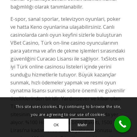
bağımlılığı olarak tanımlanabilir.
E-spor, sanal sporlar, televizyon oyunlari, poker
ve hatta Keno oyunlarina ulaşabilirsiniz. Canlı
casinolarda canlı oyun keyfini sizlerle buluşturan
VBet Casino, Türk on-line casino oyuncularının
para yatırma ve afin de çekme işlemleri sırasındaki
güvenliğini Curacao Lisansı ile sağlıyor. 1xSlots en
iyi Türk online casinosu listeleri içinde yerini
sunduğu hizmetlerle tutuyor. Büyük kazançlar
sunmak, hızlı ödemeler yapmak ve resmi oyun
oynatma lisansı sunmak sobre önemli ve güvenilir
özelliklerinden biridir. Yardımsever ve kibar olan
Türkçe müşteri desteği de 1xSlots online casino
This site uses cookies. By continuing to browse the site,
sitesinin gurur duyduğu özellikleri arasında yer
you are agreeing to our use of cookies.
alıyor. %100 Hoş geldiniz Bonus Paketi, 1500 Türk
OK
Mehr
Lirası’na kadar %100 afin de yatırma bonusu