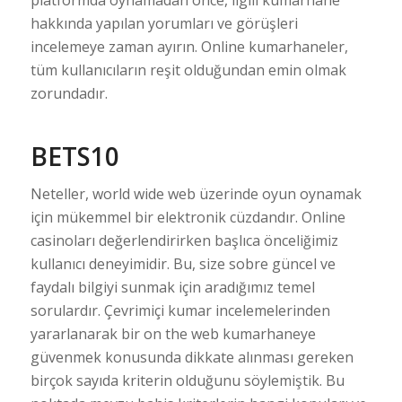
hakkında yapılan yorumları ve görüşleri
incelemeye zaman ayırın. Online kumarhaneler,
tüm kullanıcıların reşit olduğundan emin olmak
zorundadır.
BETS10
Neteller, world wide web üzerinde oyun oynamak
için mükemmel bir elektronik cüzdandır. Online
casinoları değerlendirirken başlıca önceliğimiz
kullanıcı deneyimidir. Bu, size sobre güncel ve
faydalı bilgiyi sunmak için aradığımız temel
sorulardır. Çevrimiçi kumar incelemelerinden
yararlanarak bir on the web kumarhaneye
güvenmek konusunda dikkate alınması gereken
birçok sayıda kriterin olduğunu söylemiştik. Bu