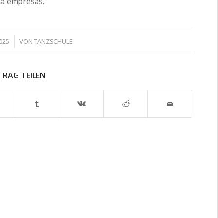
ra empresas.
025
VON
TANZSCHULE
TRAG TEILEN