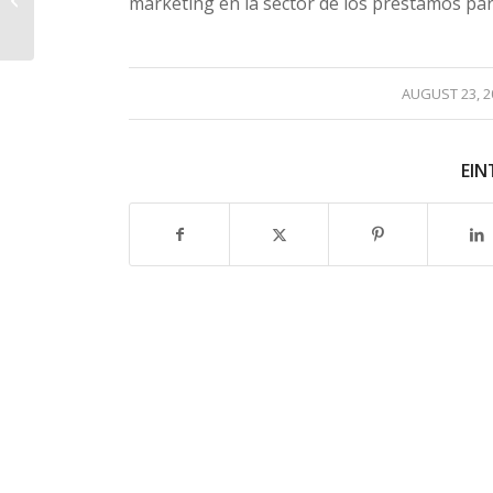
marketing en la sector de los préstamos pa
Comprehensive Guide
/
AUGUST 23, 2
EIN