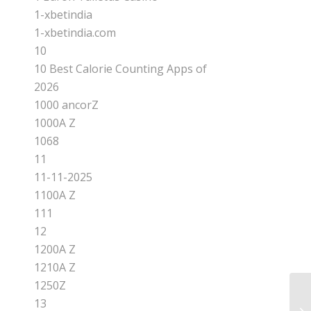
1-xbetindia
1-xbetindia.com
10
10 Best Calorie Counting Apps of
2026
1000 ancorZ
1000A Z
1068
11
11-11-2025
1100A Z
111
12
1200A Z
1210A Z
1250Z
13
Be