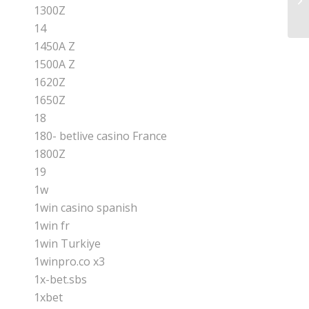
Zk
1300Z
14
1450A Z
1500A Z
1620Z
1650Z
18
180- betlive casino France
1800Z
19
1w
1win casino spanish
1win fr
1win Turkiye
1winpro.co x3
1x-bet.sbs
1xbet