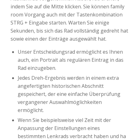
indem Sie auf die Mitte klicken. Sie können family
room Vorgang auch mit der Tastenkombination
STRG + Eingabe starten. Warten Sie einige
Sekunden, bis sich das Rad vollständig gedreht hat
sowie einen der Einträge ausgewählt hat.
Unser Entscheidungsrad ermöglicht es Ihnen
auch, ein Portrait als regulären Eintrag in das
Rad einzugeben.
Jedes Dreh-Ergebnis werden in einem extra
angefertigten historischen Abschnitt
gespeichert, der eine einfache Überprüfung
vergangener Auswahlmöglichkeiten
ermöglicht.
Wenn Sie beispielsweise viel Zeit mit der
Anpassung der Einstellungen eines
bestimmten Lenkrads verbracht haben und ha