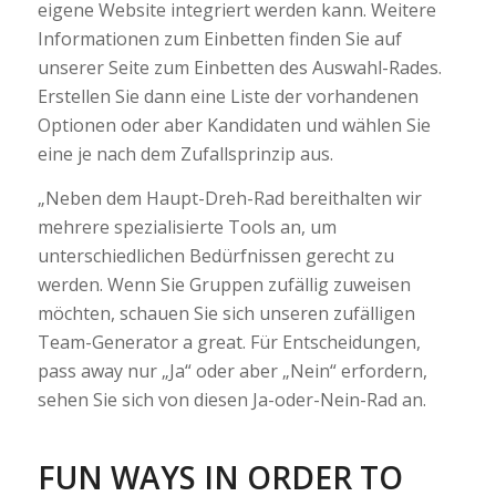
eigene Website integriert werden kann. Weitere
Informationen zum Einbetten finden Sie auf
unserer Seite zum Einbetten des Auswahl-Rades.
Erstellen Sie dann eine Liste der vorhandenen
Optionen oder aber Kandidaten und wählen Sie
eine je nach dem Zufallsprinzip aus.
„Neben dem Haupt-Dreh-Rad bereithalten wir
mehrere spezialisierte Tools an, um
unterschiedlichen Bedürfnissen gerecht zu
werden. Wenn Sie Gruppen zufällig zuweisen
möchten, schauen Sie sich unseren zufälligen
Team-Generator a great. Für Entscheidungen,
pass away nur „Ja“ oder aber „Nein“ erfordern,
sehen Sie sich von diesen Ja-oder-Nein-Rad an.
FUN WAYS IN ORDER TO