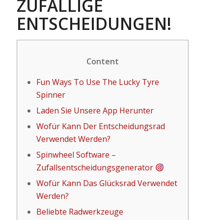
ZUFÄLLIGE
ENTSCHEIDUNGEN!
Content
Fun Ways To Use The Lucky Tyre
Spinner
Laden Sie Unsere App Herunter
Wofür Kann Der Entscheidungsrad
Verwendet Werden?
Spinwheel Software –
Zufallsentscheidungsgenerator
Wofür Kann Das Glücksrad Verwendet
Werden?
Beliebte Radwerkzeuge