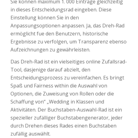
Sie können maximum 1. 000 Einträge gleichzeitig
in dieses Entscheidungsrad eingeben. Diese
Einstellung können Sie in den
Anpassungsoptionen anpassen. Ja, das Dreh-Rad
ermöglicht fue den Benutzern, historische
Ergebnisse zu verfolgen, um Transparenz ebenso
Aufzeichnungen zu gewährleisten.
Das Dreh-Rad ist ein vielseitiges online Zufallsrad-
Tool, dasjenige darauf abzielt, den
Entscheidungsprozess zu vereinfachen. Es bringt
Spaß und Fairness within die Auswahl von
Optionen, die Zuweisung von Rollen oder die
Schaffung von“ „Wedding in Klassen und
Aktivitäten. Der Buchstaben-Auswahl-Rad ist ein
spezieller zufälliger Buchstabengenerator, jeder
durch Drehen dieses Rades einen Buchstaben
zufällig auswählt.