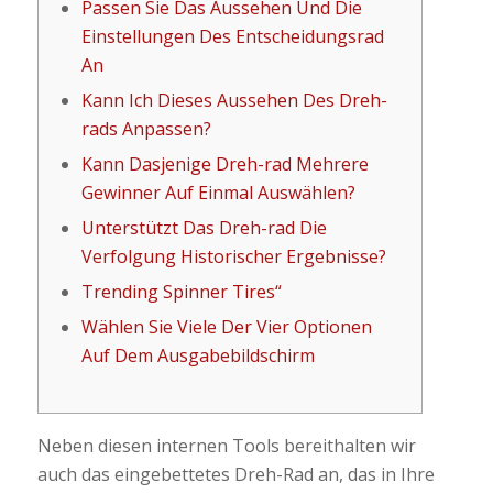
Passen Sie Das Aussehen Und Die
Einstellungen Des Entscheidungsrad
An
Kann Ich Dieses Aussehen Des Dreh-
rads Anpassen?
Kann Dasjenige Dreh-rad Mehrere
Gewinner Auf Einmal Auswählen?
Unterstützt Das Dreh-rad Die
Verfolgung Historischer Ergebnisse?
Trending Spinner Tires“
Wählen Sie Viele Der Vier Optionen
Auf Dem Ausgabebildschirm
Neben diesen internen Tools bereithalten wir
auch das eingebettetes Dreh-Rad an, das in Ihre