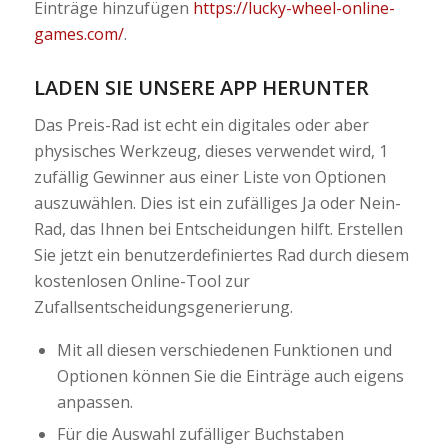
Einträge hinzufügen
https://lucky-wheel-online-
games.com/
.
LADEN SIE UNSERE APP HERUNTER
Das Preis-Rad ist echt ein digitales oder aber
physisches Werkzeug, dieses verwendet wird, 1
zufällig Gewinner aus einer Liste von Optionen
auszuwählen. Dies ist ein zufälliges Ja oder Nein-
Rad, das Ihnen bei Entscheidungen hilft. Erstellen
Sie jetzt ein benutzerdefiniertes Rad durch diesem
kostenlosen Online-Tool zur
Zufallsentscheidungsgenerierung.
Mit all diesen verschiedenen Funktionen und
Optionen können Sie die Einträge auch eigens
anpassen.
Für die Auswahl zufälliger Buchstaben