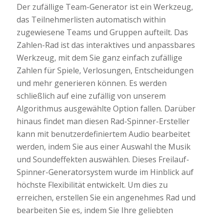
Der zufällige Team-Generator ist ein Werkzeug,
das Teilnehmerlisten automatisch within
zugewiesene Teams und Gruppen aufteilt. Das
Zahlen-Rad ist das interaktives und anpassbares
Werkzeug, mit dem Sie ganz einfach zufällige
Zahlen für Spiele, Verlosungen, Entscheidungen
und mehr generieren können. Es werden
schließlich auf eine zufällig von unserem
Algorithmus ausgewählte Option fallen. Darüber
hinaus findet man diesen Rad-Spinner-Ersteller
kann mit benutzerdefiniertem Audio bearbeitet
werden, indem Sie aus einer Auswahl the Musik
und Soundeffekten auswählen. Dieses Freilauf-
Spinner-Generatorsystem wurde im Hinblick auf
höchste Flexibilität entwickelt. Um dies zu
erreichen, erstellen Sie ein angenehmes Rad und
bearbeiten Sie es, indem Sie Ihre geliebten