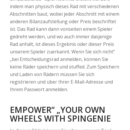
indem man physisch dieses Rad mit verschiedenen
Abschnitten baut, wobei jeder Abschnitt mit einem
anderen Bilanzaufstellung oder Preis beschriftet
ist. Das Rad kann dann vonseiten einem Spieler
gedreht werden, und wo auch immer dasjenige
Rad anhält, ist dieses Ergebnis oder dieser Preis
unserem Spieler zuerkannt. Wenn Sie sich nicht“
„bei Entscheidungsrad anmelden, können Sie
keine Räder speichern und stuffed. Zum Speichern
und Laden von Rädern müssen Sie sich
registrieren und über Ihrer E-Mail-Adresse und
Ihrem Passwort anmelden.
EMPOWER“ „YOUR OWN
WHEELS WITH SPINGENIE