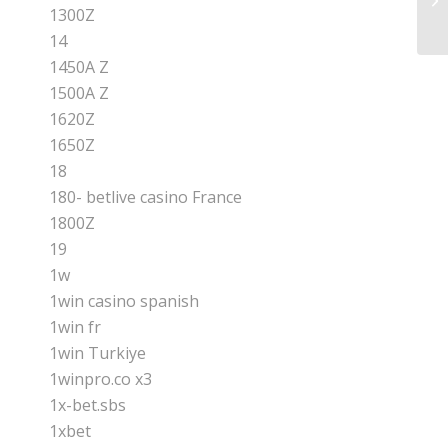
ка
1300Z
14
1450A Z
1500A Z
1620Z
1650Z
18
180- betlive casino France
1800Z
19
1w
1win casino spanish
1win fr
1win Turkiye
1winpro.co x3
1x-bet.sbs
1xbet