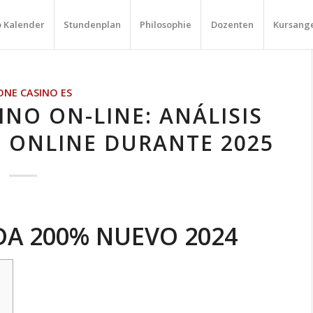
o Kalender
Stundenplan
Philosophie
Dozenten
Kursang
NE CASINO ES
NO ON-LINE: ANÁLISIS
O ONLINE DURANTE 2025
DA 200% NUEVO 2024