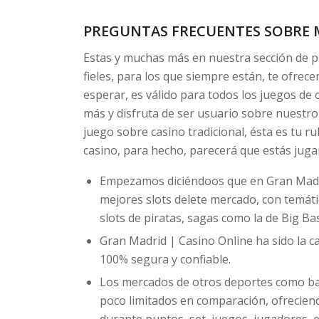
PREGUNTAS FRECUENTES SOBRE 
Estas y muchas más en nuestra sección de 
fieles, para los que siempre están, te ofrece
esperar, es válido para todos los juegos de o
más y disfruta de ser usuario sobre nuestro 
juego sobre casino tradicional, ésta es tu 
casino, para hecho, parecerá que estás jug
Empezamos diciéndoos que en Gran Madrid
mejores slots delete mercado, con temáti
slots de piratas, sagas como la de Big 
Gran Madrid | Casino Online ha sido la c
100% segura y confiable.
Los mercados de otros deportes como balo
poco limitados en comparación, ofrecie
durante puntos, set, juegos, jugadores, e