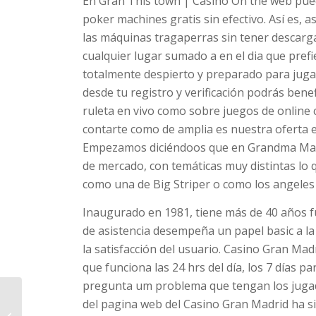
En Gran This town | Casino On the web pue
poker machines gratis sin efectivo. Así es, a
las máquinas tragaperras sin tener descarga
cualquier lugar sumado a en el dia que pref
totalmente despierto y preparado para juga
desde tu registro y verificación podrás bene
ruleta en vivo como sobre juegos de online 
contarte como de amplia es nuestra oferta e
Empezamos diciéndoos que en Grandma Madri
de mercado, con temáticas muy distintas lo q
como una de Big Striper o como los angele
Inaugurado en 1981, tiene más de 40 años fun
de asistencia desempeña un papel basic a la 
la satisfacción del usuario. Casino Gran Madr
que funciona las 24 hrs del día, los 7 días pa
pregunta um problema que tengan los jugad
del pagina web del Casino Gran Madrid ha si
„bbrbet App México 2025 Descarga