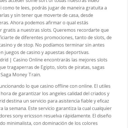
des acceder some sort of todas nuestras video
si como te lees, podrás jugar de maneira gratuita a
rlas y sin tener que moverte de casa, desde
ieras. Ahora podemos afirmar o qual estás
r gratis a nuestras slots. Queremos recordarte que
ficiarte de diferentes promociones, tanto de slots, de
casino y de stop. No podíamos terminar sin antes
n juegos de casino y apuestas deportivas.
d | Casino Online encontrarás las mejores slots
ue tragaperras de Egipto, slots de piratas, sagas
s Saga Money Train.
cionando lo que casino offline con online. El utiles
hora de garantizar los angeles calidad del criados y
id destina un servicio para asistencia fiable y eficaz
ra la semana. Este servicio garantiza la cual cualquier
ores sony ericsson resuelva rápidamente. El diseño
do minimalista, con dominación de los colores