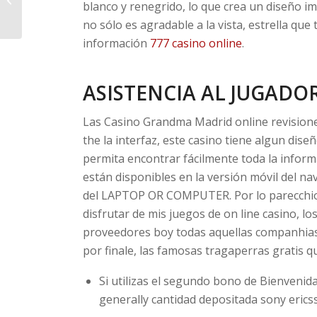
blanco y renegrido, lo que crea un diseño 
Para Android Os & Ios
no sólo es agradable a la vista, estrella que 
información
777 casino online
.
ASISTENCIA AL JUGADO
Las Casino Grandma Madrid online revisione
the la interfaz, este casino tiene algun dise
permita encontrar fácilmente toda la inform
están disponibles en la versión móvil del n
del LAPTOP OR COMPUTER. Por lo parecchio,
disfrutar de mis juegos de on line casino, l
proveedores boy todas aquellas companhias 
por finale, las famosas tragaperras gratis
Si utilizas el segundo bono de Bienveni
generally cantidad depositada sony ericss