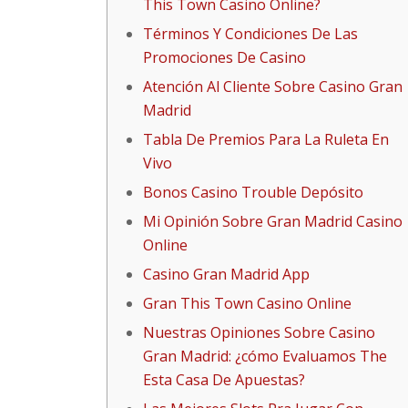
This Town Casino Online?
Términos Y Condiciones De Las
Promociones De Casino
Atención Al Cliente Sobre Casino Gran
Madrid
Tabla De Premios Para La Ruleta En
Vivo
Bonos Casino Trouble Depósito
Mi Opinión Sobre Gran Madrid Casino
Online
Casino Gran Madrid App
Gran This Town Casino Online
Nuestras Opiniones Sobre Casino
Gran Madrid: ¿cómo Evaluamos The
Esta Casa De Apuestas?