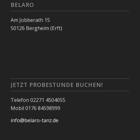
BELARO
Am Jobberath 15
50126 Bergheim (Erft)
JETZT PROBESTUNDE BUCHEN!
Telefon 02271 4504055
Mobil 0176 84598999
info@belaro-tanz.de