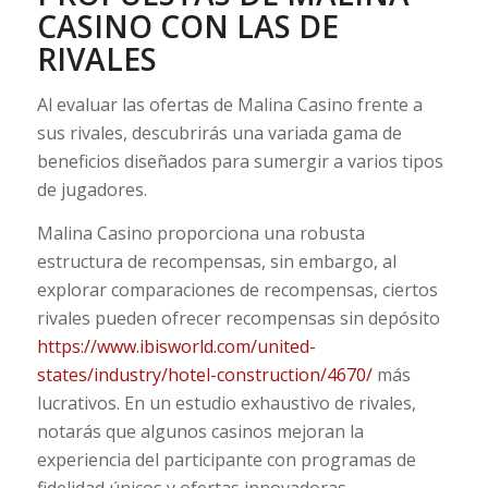
CASINO CON LAS DE
RIVALES
Al evaluar las ofertas de Malina Casino frente a
sus rivales, descubrirás una variada gama de
beneficios diseñados para sumergir a varios tipos
de jugadores.
Malina Casino proporciona una robusta
estructura de recompensas, sin embargo, al
explorar comparaciones de recompensas, ciertos
rivales pueden ofrecer recompensas sin depósito
https://www.ibisworld.com/united-
states/industry/hotel-construction/4670/
más
lucrativos. En un estudio exhaustivo de rivales,
notarás que algunos casinos mejoran la
experiencia del participante con programas de
fidelidad únicos y ofertas innovadoras.