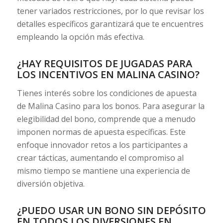
tener variados restricciones, por lo que revisar los
detalles específicos garantizará que te encuentres
empleando la opción más efectiva.
¿HAY REQUISITOS DE JUGADAS PARA
LOS INCENTIVOS EN MALINA CASINO?
Tienes interés sobre los condiciones de apuesta
de Malina Casino para los bonos. Para asegurar la
elegibilidad del bono, comprende que a menudo
imponen normas de apuesta específicas. Este
enfoque innovador retos a los participantes a
crear tácticas, aumentando el compromiso al
mismo tiempo se mantiene una experiencia de
diversión objetiva.
¿PUEDO USAR UN BONO SIN DEPÓSITO
EN TODOS LOS DIVERSIONES EN