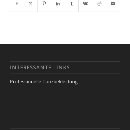
INTERESSANTE LINKS
Professionelle Tanzbekleidung: