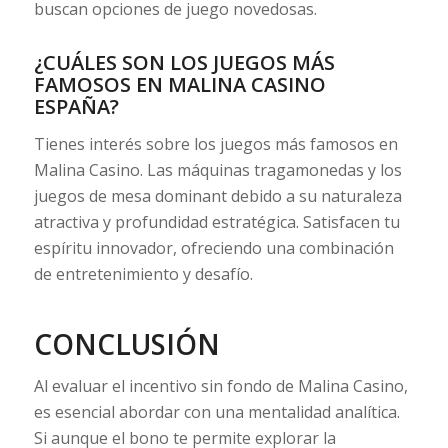
buscan opciones de juego novedosas.
¿CUÁLES SON LOS JUEGOS MÁS
FAMOSOS EN MALINA CASINO
ESPAÑA?
Tienes interés sobre los juegos más famosos en
Malina Casino. Las máquinas tragamonedas y los
juegos de mesa dominant debido a su naturaleza
atractiva y profundidad estratégica. Satisfacen tu
espíritu innovador, ofreciendo una combinación
de entretenimiento y desafío.
CONCLUSIÓN
Al evaluar el incentivo sin fondo de Malina Casino,
es esencial abordar con una mentalidad analítica.
Si aunque el bono te permite explorar la