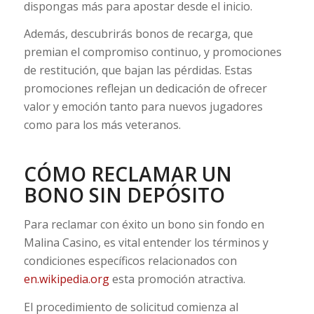
dispongas más para apostar desde el inicio.
Además, descubrirás bonos de recarga, que
premian el compromiso continuo, y promociones
de restitución, que bajan las pérdidas. Estas
promociones reflejan un dedicación de ofrecer
valor y emoción tanto para nuevos jugadores
como para los más veteranos.
CÓMO RECLAMAR UN
BONO SIN DEPÓSITO
Para reclamar con éxito un bono sin fondo en
Malina Casino, es vital entender los términos y
condiciones específicos relacionados con
en.wikipedia.org
esta promoción atractiva.
El procedimiento de solicitud comienza al