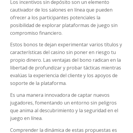
Los incentivos sin depósito son un elemento
cautivador de los salones en línea que pueden
ofrecer a los participantes potenciales la
posibilidad de explorar plataformas de juego sin
compromiso financiero.
Estos bonos te dejan experimentar varios títulos y
características del casino sin poner en riesgo tu
propio dinero. Las ventajas del bono radican en la
libertad de profundizar y probar tácticas mientras
evalúas la experiencia del cliente y los apoyos de
soporte de la plataforma.
Es una manera innovadora de captar nuevos
jugadores, fomentando un entorno sin peligros
que anima al descubrimiento y la seguridad en el
juego en línea.
Comprender la dinámica de estas propuestas es