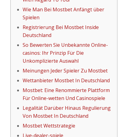
Wie Man Bei Mostbet Anfängt über
Spielen
Registrierung Bei Mostbet Inside
Deutschland
So Bewerten Sie Unbekannte Online-
casinos: Ihr Prinzip Für Die
Unkomplizierte Auswahl
Meinungen Jeder Spieler Zu Mostbet
Wettanbieter Mostbet In Deutschland
Mostbet: Eine Renommierte Plattform
Für Online-wetten Und Casinospiele
Legalität Darüber Hinaus Regulierung
Von Mostbet In Deutschland
Mostbet Wettstrategie
Live-dealer-spiele