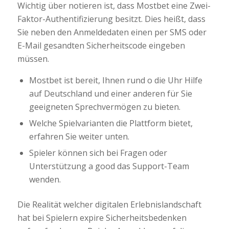
Wichtig über notieren ist, dass Mostbet eine Zwei-
Faktor-Authentifizierung besitzt. Dies heißt, dass
Sie neben den Anmeldedaten einen per SMS oder
E-Mail gesandten Sicherheitscode eingeben
müssen.
Mostbet ist bereit, Ihnen rund o die Uhr Hilfe
auf Deutschland und einer anderen für Sie
geeigneten Sprechvermögen zu bieten.
Welche Spielvarianten die Plattform bietet,
erfahren Sie weiter unten.
Spieler können sich bei Fragen oder
Unterstützung a good das Support-Team
wenden.
Die Realität welcher digitalen Erlebnislandschaft
hat bei Spielern expire Sicherheitsbedenken