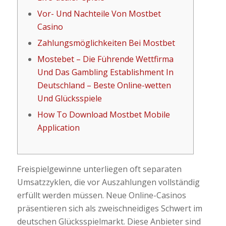
Vor- Und Nachteile Von Mostbet
Casino
Zahlungsmöglichkeiten Bei Mostbet
Mostebet – Die Führende Wettfirma
Und Das Gambling Establishment In
Deutschland – Beste Online-wetten
Und Glücksspiele
How To Download Mostbet Mobile
Application
Freispielgewinne unterliegen oft separaten
Umsatzzyklen, die vor Auszahlungen vollständig
erfüllt werden müssen. Neue Online-Casinos
präsentieren sich als zweischneidiges Schwert im
deutschen Glücksspielmarkt. Diese Anbieter sind