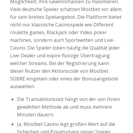
Möglichkeit, Ihre Gewinnchancen zu maximieren.
Viele deutsche Spieler schätzen Mostbet vor allem
für sein breites Spielangebot. Die Plattform bietet
nicht nur klassische Casinospiele wie Different
roulette games, Blackjack oder Video poker
machines, sondern auch Sportwetten und Live-
Casino. Die Spieler loben häufig die Qualität jeder
Live-Dealer und expire flüssige Übertragung
welcher Streams. Bei der Registrierung kann
dieser Nutzer den Aktionscode von Mostbet
SOBRE eingeben oder eines der Bonusangebote
auswählen.
Die Transaktionszeit hängt von der von Ihnen
gewählten Methode ab und muss mehrere
Minuten dauern.
Ja, Mostbet Casino legt großen Wert auf die
Sicherheit und Privatsphäre seiner Spieler.