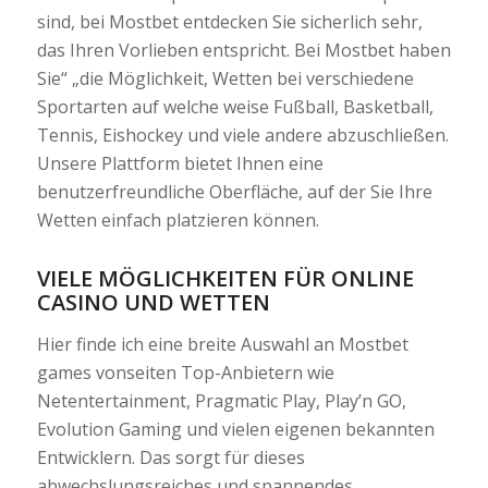
sind, bei Mostbet entdecken Sie sicherlich sehr,
das Ihren Vorlieben entspricht. Bei Mostbet haben
Sie“ „die Möglichkeit, Wetten bei verschiedene
Sportarten auf welche weise Fußball, Basketball,
Tennis, Eishockey und viele andere abzuschließen.
Unsere Plattform bietet Ihnen eine
benutzerfreundliche Oberfläche, auf der Sie Ihre
Wetten einfach platzieren können.
VIELE MÖGLICHKEITEN FÜR ONLINE
CASINO UND WETTEN
Hier finde ich eine breite Auswahl an Mostbet
games vonseiten Top-Anbietern wie
Netentertainment, Pragmatic Play, Play’n GO,
Evolution Gaming und vielen eigenen bekannten
Entwicklern. Das sorgt für dieses
abwechslungsreiches und spannendes