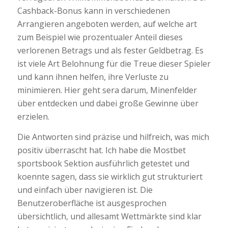
Cashback-Bonus kann in verschiedenen
Arrangieren angeboten werden, auf welche art
zum Beispiel wie prozentualer Anteil dieses
verlorenen Betrags und als fester Geldbetrag. Es
ist viele Art Belohnung für die Treue dieser Spieler
und kann ihnen helfen, ihre Verluste zu
minimieren. Hier geht sera darum, Minenfelder
über entdecken und dabei große Gewinne über
erzielen.
Die Antworten sind präzise und hilfreich, was mich
positiv überrascht hat. Ich habe die Mostbet
sportsbook Sektion ausführlich getestet und
koennte sagen, dass sie wirklich gut strukturiert
und einfach über navigieren ist. Die
Benutzeroberfläche ist ausgesprochen
übersichtlich, und allesamt Wettmärkte sind klar