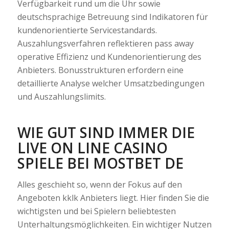
Verfügbarkeit rund um die Uhr sowie
deutschsprachige Betreuung sind Indikatoren für
kundenorientierte Servicestandards.
Auszahlungsverfahren reflektieren pass away
operative Effizienz und Kundenorientierung des
Anbieters. Bonusstrukturen erfordern eine
detaillierte Analyse welcher Umsatzbedingungen
und Auszahlungslimits.
WIE GUT SIND IMMER DIE
LIVE ON LINE CASINO
SPIELE BEI MOSTBET DE
Alles geschieht so, wenn der Fokus auf den
Angeboten kklk Anbieters liegt. Hier finden Sie die
wichtigsten und bei Spielern beliebtesten
Unterhaltungsmöglichkeiten. Ein wichtiger Nutzen