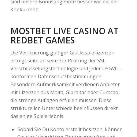
sind unsere Bonusangebote besser wie die der
Konkurrenz.
MOSTBET LIVE CASINO AT
REDBET GAMES
Die Verifizierung gültiger Glücksspiellizenzen
erfolgt seite an seite zur Prüfung der SSL-
Verschlüsselungstechnologie und jeder DSGVO-
konformen Datenschutzbestimmungen.
Besondere Aufmerksamkeit verdienen Anbieter
mit Lizenzen aus Malta, Gibraltar oder Curacao,
die strenge Auflagen erfüllen müssen. Diese
strukturellen Unterschiede beeinflussen direkt
dasjenige Spielerlebnis.
Sobald Sie Du Konto erstellt besitzen, können