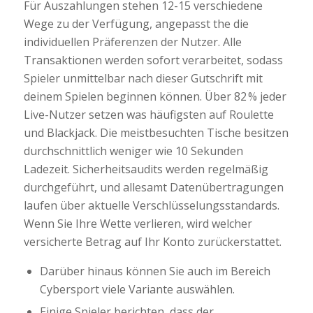
Für Auszahlungen stehen 12-15 verschiedene
Wege zu der Verfügung, angepasst the die
individuellen Präferenzen der Nutzer. Alle
Transaktionen werden sofort verarbeitet, sodass
Spieler unmittelbar nach dieser Gutschrift mit
deinem Spielen beginnen können. Über 82 % jeder
Live-Nutzer setzen was häufigsten auf Roulette
und Blackjack. Die meistbesuchten Tische besitzen
durchschnittlich weniger wie 10 Sekunden
Ladezeit. Sicherheitsaudits werden regelmäßig
durchgeführt, und allesamt Datenübertragungen
laufen über aktuelle Verschlüsselungsstandards.
Wenn Sie Ihre Wette verlieren, wird welcher
versicherte Betrag auf Ihr Konto zurückerstattet.
Darüber hinaus können Sie auch im Bereich
Cybersport viele Variante auswählen.
Einige Spieler berichten, dass der