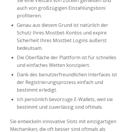
Sie eine Vielzahl von Zocken genießen und
auch von großzügigen Einzahlungsboni
profitieren.
Genau aus diesem Grund ist natürlich der
Schutz Ihres Mostbet-Kontos und expire
Sicherheit Ihres Mostbet Logins äußerst
bedeutsam.
Die Oberfläche der Plattform ist für schnelles
und einfaches Wetten konzipiert.
Dank des benutzerfreundlichen Interfaces ist
der Registrierungsprozess einfach und
bestimmt erledigt.
Ich persönlich bevorzuge E-Wallets, weil sie
bestimmt und zuverlässig sind oftmals.
Sie entwickeln innovative Slots mit einzigartigen
Mechaniken, die oft besser sind oftmals als