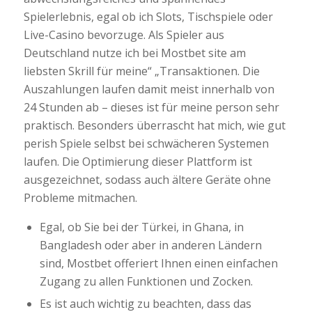
Spielerlebnis, egal ob ich Slots, Tischspiele oder
Live-Casino bevorzuge. Als Spieler aus
Deutschland nutze ich bei Mostbet site am
liebsten Skrill für meine“ „Transaktionen. Die
Auszahlungen laufen damit meist innerhalb von
24 Stunden ab – dieses ist für meine person sehr
praktisch. Besonders überrascht hat mich, wie gut
perish Spiele selbst bei schwächeren Systemen
laufen. Die Optimierung dieser Plattform ist
ausgezeichnet, sodass auch ältere Geräte ohne
Probleme mitmachen.
Egal, ob Sie bei der Türkei, in Ghana, in
Bangladesh oder aber in anderen Ländern
sind, Mostbet offeriert Ihnen einen einfachen
Zugang zu allen Funktionen und Zocken.
Es ist auch wichtig zu beachten, dass das